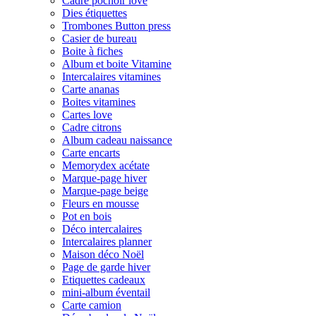
Cadre pochoir love
Dies étiquettes
Trombones Button press
Casier de bureau
Boite à fiches
Album et boite Vitamine
Intercalaires vitamines
Carte ananas
Boites vitamines
Cartes love
Cadre citrons
Album cadeau naissance
Carte encarts
Memorydex acétate
Marque-page hiver
Marque-page beige
Fleurs en mousse
Pot en bois
Déco intercalaires
Intercalaires planner
Maison déco Noël
Page de garde hiver
Etiquettes cadeaux
mini-album éventail
Carte camion