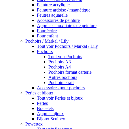
Peinture acrylique
Peinture ardoise / magnétique
Feutres aquarelle
Accessoires de peinture
Apprêts et auxiliaires de peinture
Pour écrire
Pour enfant
Pochoirs / Markal / Lily
Tout voir Pochoirs / Markal / Lily
Pochoirs
Tout voir Pochoirs
Pochoirs A3
Pochoirs A4
Pochoirs format carterie
Autres pochoirs
Pochoirs kraft
Accessoires pour pochoirs
Perles et bijoux
Tout voir Perles et bijoux
Perles
Bracelets
Apprêts bijoux
Bijoux Sculpey
Powertex