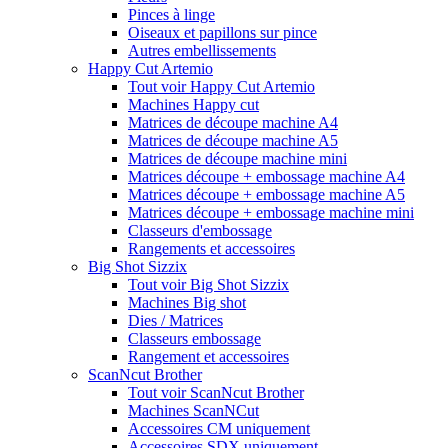
Pinces à linge
Oiseaux et papillons sur pince
Autres embellissements
Happy Cut Artemio
Tout voir Happy Cut Artemio
Machines Happy cut
Matrices de découpe machine A4
Matrices de découpe machine A5
Matrices de découpe machine mini
Matrices découpe + embossage machine A4
Matrices découpe + embossage machine A5
Matrices découpe + embossage machine mini
Classeurs d'embossage
Rangements et accessoires
Big Shot Sizzix
Tout voir Big Shot Sizzix
Machines Big shot
Dies / Matrices
Classeurs embossage
Rangement et accessoires
ScanNcut Brother
Tout voir ScanNcut Brother
Machines ScanNCut
Accessoires CM uniquement
Accessoires SDX uniquement