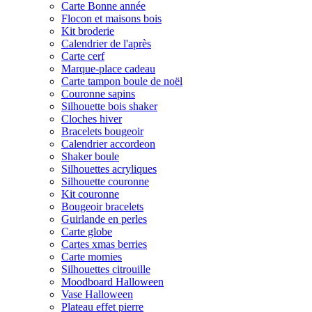
Carte Bonne année
Flocon et maisons bois
Kit broderie
Calendrier de l'après
Carte cerf
Marque-place cadeau
Carte tampon boule de noël
Couronne sapins
Silhouette bois shaker
Cloches hiver
Bracelets bougeoir
Calendrier accordeon
Shaker boule
Silhouettes acryliques
Silhouette couronne
Kit couronne
Bougeoir bracelets
Guirlande en perles
Carte globe
Cartes xmas berries
Carte momies
Silhouettes citrouille
Moodboard Halloween
Vase Halloween
Plateau effet pierre