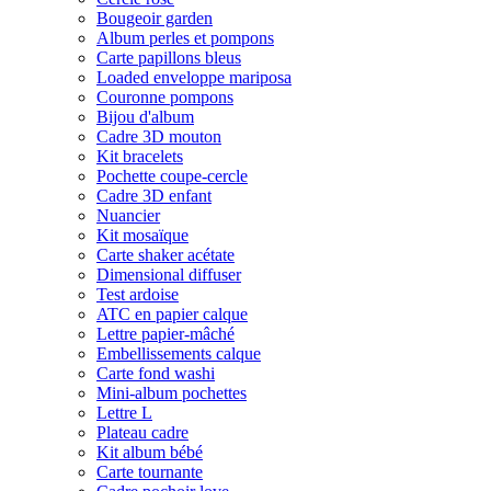
Bougeoir garden
Album perles et pompons
Carte papillons bleus
Loaded enveloppe mariposa
Couronne pompons
Bijou d'album
Cadre 3D mouton
Kit bracelets
Pochette coupe-cercle
Cadre 3D enfant
Nuancier
Kit mosaïque
Carte shaker acétate
Dimensional diffuser
Test ardoise
ATC en papier calque
Lettre papier-mâché
Embellissements calque
Carte fond washi
Mini-album pochettes
Lettre L
Plateau cadre
Kit album bébé
Carte tournante