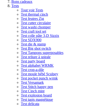
Bons cadeaux
Tests
Tout voir Tests
Test thermal cinch
Test feutres Zig
Test cutter circulaire
Test washi chomper
Test craft tool set
Test colle pâte 3-D Sizzix
Test SDX900
Test die & stamp
Test Big shot switch
Test Tampons superposables
Test reliure à spirale
Test party board
Test alphabet WRMK
Test crop-a-dile
Test moule bébé Sculpey
Test pocket punch wrmk
Test Versamark
Test Stitch happy pen
Test Cinch mint
Test explosion board
Test tapis magnétique
Test delicata