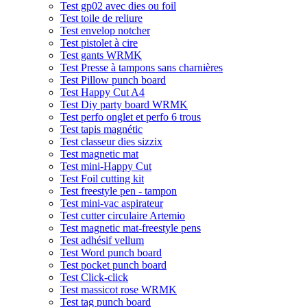
Test gp02 avec dies ou foil
Test toile de reliure
Test envelop notcher
Test pistolet à cire
Test gants WRMK
Test Presse à tampons sans charnières
Test Pillow punch board
Test Happy Cut A4
Test Diy party board WRMK
Test perfo onglet et perfo 6 trous
Test tapis magnétic
Test classeur dies sizzix
Test magnetic mat
Test mini-Happy Cut
Test Foil cutting kit
Test freestyle pen - tampon
Test mini-vac aspirateur
Test cutter circulaire Artemio
Test magnetic mat-freestyle pens
Test adhésif vellum
Test Word punch board
Test pocket punch board
Test Click-click
Test massicot rose WRMK
Test tag punch board