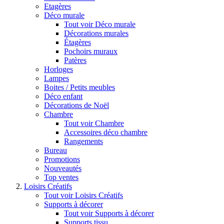
Etagères
Déco murale
Tout voir Déco murale
Décorations murales
Étagères
Pochoirs muraux
Patères
Horloges
Lampes
Boites / Petits meubles
Déco enfant
Décorations de Noël
Chambre
Tout voir Chambre
Accessoires déco chambre
Rangements
Bureau
Promotions
Nouveautés
Top ventes
Loisirs Créatifs
Tout voir Loisirs Créatifs
Supports à décorer
Tout voir Supports à décorer
Supports tissu