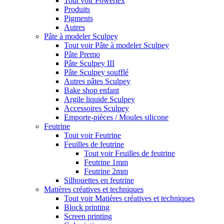
Tout voir Powertex
Produits
Pigments
Autres
Pâte à modeler Sculpey
Tout voir Pâte à modeler Sculpey
Pâte Premo
Pâte Sculpey III
Pâte Sculpey soufflé
Autres pâtes Sculpey
Bake shop enfant
Argile liquide Sculpey
Accessoires Sculpey
Emporte-pièces / Moules silicone
Feutrine
Tout voir Feutrine
Feuilles de feutrine
Tout voir Feuilles de feutrine
Feutrine 1mm
Feutrine 2mm
Silhouettes en feutrine
Matières créatives et techniques
Tout voir Matières créatives et techniques
Block printing
Screen printing