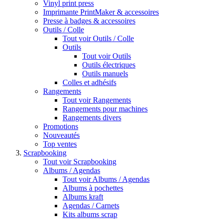
Vinyl print press
Imprimante PrintMaker & accessoires
Presse à badges & accessoires
Outils / Colle
Tout voir Outils / Colle
Outils
Tout voir Outils
Outils électriques
Outils manuels
Colles et adhésifs
Rangements
Tout voir Rangements
Rangements pour machines
Rangements divers
Promotions
Nouveautés
Top ventes
Scrapbooking
Tout voir Scrapbooking
Albums / Agendas
Tout voir Albums / Agendas
Albums à pochettes
Albums kraft
Agendas / Carnets
Kits albums scrap