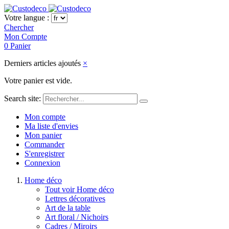
Votre langue :
Chercher
Mon Compte
0
Panier
Derniers articles ajoutés
×
Votre panier est vide.
Search site:
Mon compte
Ma liste d'envies
Mon panier
Commander
S'enregistrer
Connexion
Home déco
Tout voir Home déco
Lettres décoratives
Art de la table
Art floral / Nichoirs
Cadres / Miroirs