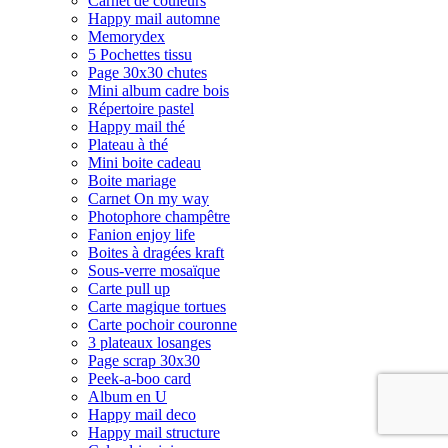
Carnet de couleurs
Happy mail automne
Memorydex
5 Pochettes tissu
Page 30x30 chutes
Mini album cadre bois
Répertoire pastel
Happy mail thé
Plateau à thé
Mini boite cadeau
Boite mariage
Carnet On my way
Photophore champêtre
Fanion enjoy life
Boites à dragées kraft
Sous-verre mosaïque
Carte pull up
Carte magique tortues
Carte pochoir couronne
3 plateaux losanges
Page scrap 30x30
Peek-a-boo card
Album en U
Happy mail deco
Happy mail structure