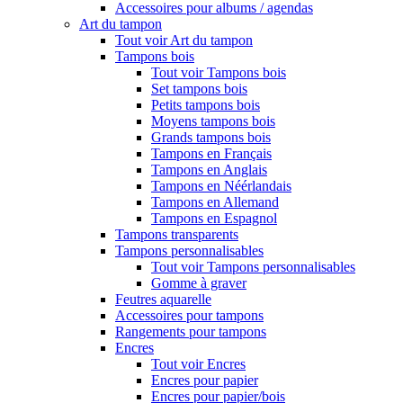
Accessoires pour albums / agendas
Art du tampon
Tout voir Art du tampon
Tampons bois
Tout voir Tampons bois
Set tampons bois
Petits tampons bois
Moyens tampons bois
Grands tampons bois
Tampons en Français
Tampons en Anglais
Tampons en Néérlandais
Tampons en Allemand
Tampons en Espagnol
Tampons transparents
Tampons personnalisables
Tout voir Tampons personnalisables
Gomme à graver
Feutres aquarelle
Accessoires pour tampons
Rangements pour tampons
Encres
Tout voir Encres
Encres pour papier
Encres pour papier/bois