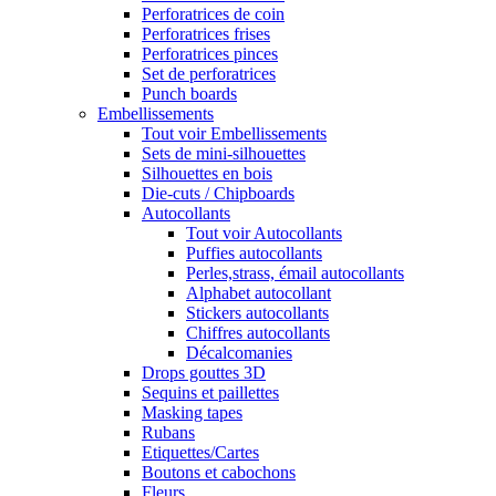
Perforatrices de coin
Perforatrices frises
Perforatrices pinces
Set de perforatrices
Punch boards
Embellissements
Tout voir Embellissements
Sets de mini-silhouettes
Silhouettes en bois
Die-cuts / Chipboards
Autocollants
Tout voir Autocollants
Puffies autocollants
Perles,strass, émail autocollants
Alphabet autocollant
Stickers autocollants
Chiffres autocollants
Décalcomanies
Drops gouttes 3D
Sequins et paillettes
Masking tapes
Rubans
Etiquettes/Cartes
Boutons et cabochons
Fleurs