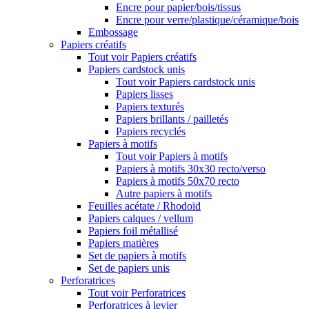
Encre pour papier/bois/tissus
Encre pour verre/plastique/céramique/bois
Embossage
Papiers créatifs
Tout voir Papiers créatifs
Papiers cardstock unis
Tout voir Papiers cardstock unis
Papiers lisses
Papiers texturés
Papiers brillants / pailletés
Papiers recyclés
Papiers à motifs
Tout voir Papiers à motifs
Papiers à motifs 30x30 recto/verso
Papiers à motifs 50x70 recto
Autre papiers à motifs
Feuilles acétate / Rhodoïd
Papiers calques / vellum
Papiers foil métallisé
Papiers matières
Set de papiers à motifs
Set de papiers unis
Perforatrices
Tout voir Perforatrices
Perforatrices à levier