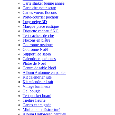
Carte shaker bonne année
Carte cire pour scrap
Cartes voeux flocons
Porte-courrier pochoir
Luge neige 3D
Marque-place rustique
Etiquette cadeau SNC
Test cachets de cire
Flocons en plâtre
Couronne rustique
Couronne Noël
Support led sapin
Calendrier pochettes
Plâtre de Noël
Centre de table Noël
Album Automne en papier
Kit calendrier jute
Kit calendrier kraft
Village lumineux
Gel bougie
Test pocket board
Tirelire fleurie
Cartes et araignée
Mini-album déstructuré
Album Halloween cercueil