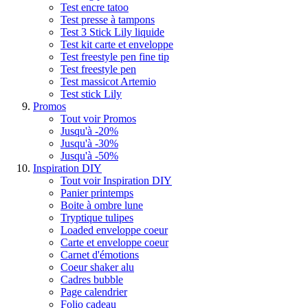
Test encre tatoo
Test presse à tampons
Test 3 Stick Lily liquide
Test kit carte et enveloppe
Test freestyle pen fine tip
Test freestyle pen
Test massicot Artemio
Test stick Lily
Promos
Tout voir Promos
Jusqu'à -20%
Jusqu'à -30%
Jusqu'à -50%
Inspiration DIY
Tout voir Inspiration DIY
Panier printemps
Boite à ombre lune
Tryptique tulipes
Loaded enveloppe coeur
Carte et enveloppe coeur
Carnet d'émotions
Coeur shaker alu
Cadres bubble
Page calendrier
Folio cadeau