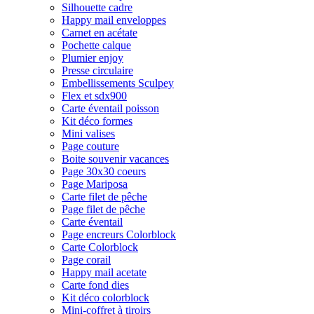
Silhouette cadre
Happy mail enveloppes
Carnet en acétate
Pochette calque
Plumier enjoy
Presse circulaire
Embellissements Sculpey
Flex et sdx900
Carte éventail poisson
Kit déco formes
Mini valises
Page couture
Boite souvenir vacances
Page 30x30 coeurs
Page Mariposa
Carte filet de pêche
Page filet de pêche
Carte éventail
Page encreurs Colorblock
Carte Colorblock
Page corail
Happy mail acetate
Carte fond dies
Kit déco colorblock
Mini-coffret à tiroirs