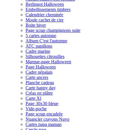
Berlingot Halloween
Embellissements timbres
Calendrier cheminée
Moule cachet de cire
Boite hiver
Page scrap champignons suite
5 cartes automne
Album C'est l'automne
ATC papillons
Cadre marine
Silhouettes citrouilles
Marque-page Halloween
Page Halloween
Cadre népalais
Carte ancres
Planche cadeau
Carte happy day
Créas en plâtre
Carte Xl
Page 30x30 bleue
Vide-poche
Page scrap encadrée
Nuancier crayons Nuvo
Cartes papa maman
Cercle rose