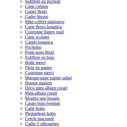
Soliflore au pochoir
Carte crépon
Casier fleuri
Cadre bisous
Mini coffret naissance
Carte fleurs botanica
Couronne happy mail
Carte scolaire
Carnet botanica
Pot-boho
Porte-nom fleuri
Soliflore en bois
Boite merci
Fleur en papier
Couronne merci
Marque-page papier safari
Bougie maison
Déco mini album corail
Mini-album corail
Moulez une bougie
Casier bois éventail
Carte boho
Photophore boho
Cercle macramé
Cadre 5 silhouettes