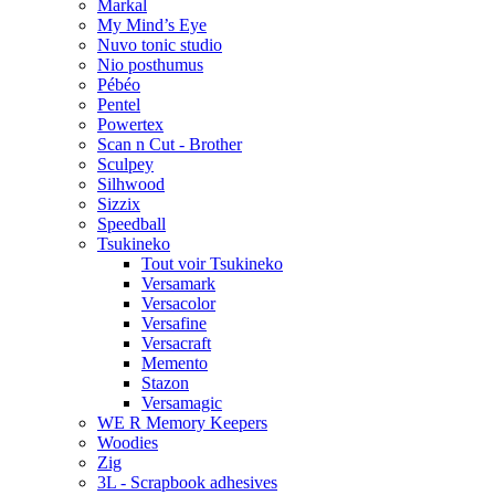
Markal
My Mind’s Eye
Nuvo tonic studio
Nio posthumus
Pébéo
Pentel
Powertex
Scan n Cut - Brother
Sculpey
Silhwood
Sizzix
Speedball
Tsukineko
Tout voir Tsukineko
Versamark
Versacolor
Versafine
Versacraft
Memento
Stazon
Versamagic
WE R Memory Keepers
Woodies
Zig
3L - Scrapbook adhesives