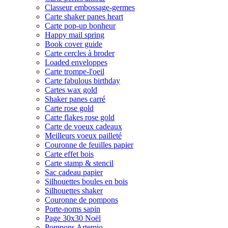
Classeur embossage-germes
Carte shaker panes heart
Carte pop-up bonheur
Happy mail spring
Book cover guide
Carte cercles à broder
Loaded enveloppes
Carte trompe-l'oeil
Carte fabulous birthday
Cartes wax gold
Shaker panes carré
Carte rose gold
Carte flakes rose gold
Carte de voeux cadeaux
Meilleurs voeux pailleté
Couronne de feuilles papier
Carte effet bois
Carte stamp & stencil
Sac cadeau papier
Silhouettes boules en bois
Silhouettes shaker
Couronne de pompons
Porte-noms sapin
Page 30x30 Noël
Pompons Artemio