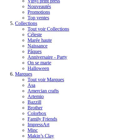
Vinyl print press
Nouveautés
Promotions
Top ventes
Collections
Tout voir Collections
Céleste
Marée haute
Naissance
Pâques
Anniversaire - Party
On se marie
Halloween
Marques
Tout voir Marques
Asa
Amercian crafts
Artemio
Bazzill
Brother
Colorbox
Family Friends
ImpressArt
Minc
Makin’s Clay