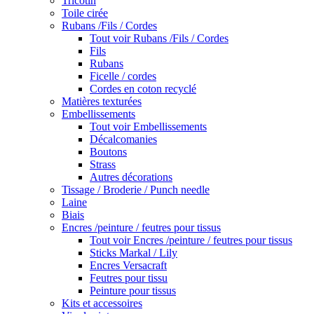
Tricotin
Toile cirée
Rubans /Fils / Cordes
Tout voir Rubans /Fils / Cordes
Fils
Rubans
Ficelle / cordes
Cordes en coton recyclé
Matières texturées
Embellissements
Tout voir Embellissements
Décalcomanies
Boutons
Strass
Autres décorations
Tissage / Broderie / Punch needle
Laine
Biais
Encres /peinture / feutres pour tissus
Tout voir Encres /peinture / feutres pour tissus
Sticks Markal / Lily
Encres Versacraft
Feutres pour tissu
Peinture pour tissus
Kits et accessoires