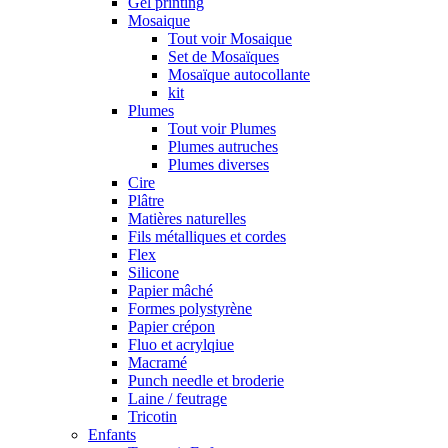
Gel printing
Mosaique
Tout voir Mosaique
Set de Mosaïques
Mosaïque autocollante
kit
Plumes
Tout voir Plumes
Plumes autruches
Plumes diverses
Cire
Plâtre
Matières naturelles
Fils métalliques et cordes
Flex
Silicone
Papier mâché
Formes polystyrène
Papier crépon
Fluo et acrylqiue
Macramé
Punch needle et broderie
Laine / feutrage
Tricotin
Enfants