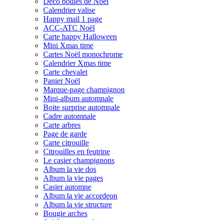
Déco boules de Noël
Calendrier valise
Happy mail 1 page
ACC-ATC Noël
Carte happy Halloween
Mini Xmas time
Cartes Noël monochrome
Calendrier Xmas time
Carte chevalet
Panier Noël
Marque-page champignon
Mini-album automnale
Boite surprise automnale
Cadre automnale
Carte arbres
Page de garde
Carte citrouille
Citrouilles en feutrine
Le casier champignons
Album la vie dos
Album la vie pages
Casier automne
Album la vie accordeon
Album la vie structure
Bougie arches