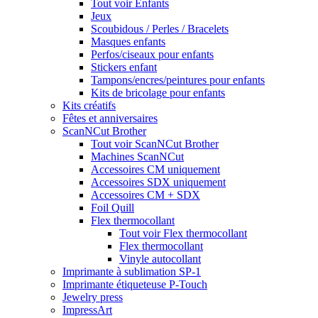
Tout voir Enfants
Jeux
Scoubidous / Perles / Bracelets
Masques enfants
Perfos/ciseaux pour enfants
Stickers enfant
Tampons/encres/peintures pour enfants
Kits de bricolage pour enfants
Kits créatifs
Fêtes et anniversaires
ScanNCut Brother
Tout voir ScanNCut Brother
Machines ScanNCut
Accessoires CM uniquement
Accessoires SDX uniquement
Accessoires CM + SDX
Foil Quill
Flex thermocollant
Tout voir Flex thermocollant
Flex thermocollant
Vinyle autocollant
Imprimante à sublimation SP-1
Imprimante étiqueteuse P-Touch
Jewelry press
ImpressArt