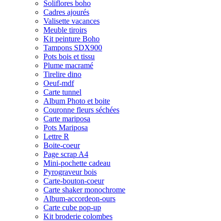
Soliflores boho
Cadres ajourés
Valisette vacances
Meuble tiroirs
Kit peinture Boho
Tampons SDX900
Pots bois et tissu
Plume macramé
Tirelire dino
Oeuf-mdf
Carte tunnel
Album Photo et boite
Couronne fleurs séchées
Carte mariposa
Pots Mariposa
Lettre R
Boite-coeur
Page scrap A4
Mini-pochette cadeau
Pyrograveur bois
Carte-bouton-coeur
Carte shaker monochrome
Album-accordeon-ours
Carte cube pop-up
Kit broderie colombes