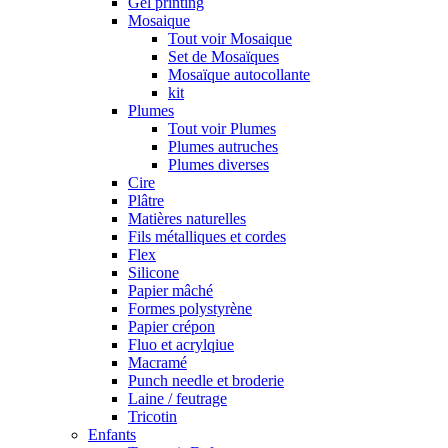
Gel printing
Mosaique
Tout voir Mosaique
Set de Mosaïques
Mosaïque autocollante
kit
Plumes
Tout voir Plumes
Plumes autruches
Plumes diverses
Cire
Plâtre
Matières naturelles
Fils métalliques et cordes
Flex
Silicone
Papier mâché
Formes polystyrène
Papier crépon
Fluo et acrylqiue
Macramé
Punch needle et broderie
Laine / feutrage
Tricotin
Enfants