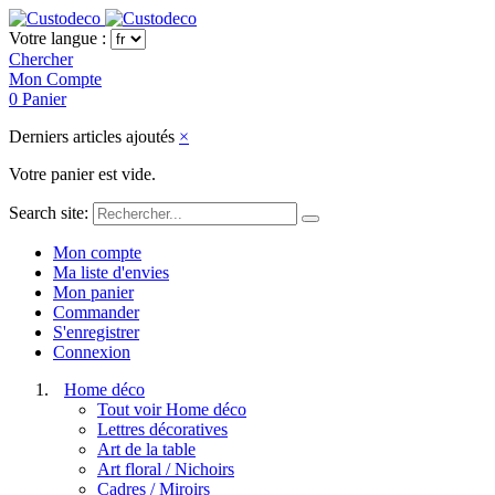
Votre langue :
Chercher
Mon Compte
0
Panier
Derniers articles ajoutés
×
Votre panier est vide.
Search site:
Mon compte
Ma liste d'envies
Mon panier
Commander
S'enregistrer
Connexion
Home déco
Tout voir Home déco
Lettres décoratives
Art de la table
Art floral / Nichoirs
Cadres / Miroirs