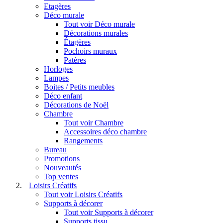
Etagères
Déco murale
Tout voir Déco murale
Décorations murales
Étagères
Pochoirs muraux
Patères
Horloges
Lampes
Boites / Petits meubles
Déco enfant
Décorations de Noël
Chambre
Tout voir Chambre
Accessoires déco chambre
Rangements
Bureau
Promotions
Nouveautés
Top ventes
Loisirs Créatifs
Tout voir Loisirs Créatifs
Supports à décorer
Tout voir Supports à décorer
Supports tissu