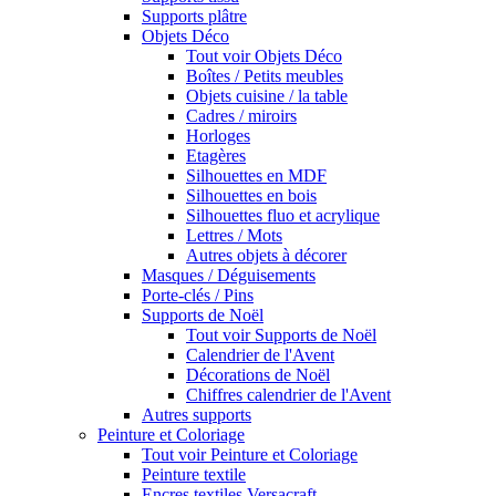
Supports plâtre
Objets Déco
Tout voir Objets Déco
Boîtes / Petits meubles
Objets cuisine / la table
Cadres / miroirs
Horloges
Etagères
Silhouettes en MDF
Silhouettes en bois
Silhouettes fluo et acrylique
Lettres / Mots
Autres objets à décorer
Masques / Déguisements
Porte-clés / Pins
Supports de Noël
Tout voir Supports de Noël
Calendrier de l'Avent
Décorations de Noël
Chiffres calendrier de l'Avent
Autres supports
Peinture et Coloriage
Tout voir Peinture et Coloriage
Peinture textile
Encres textiles Versacraft