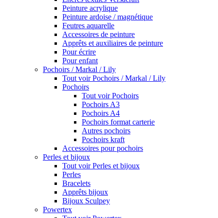
Peinture acrylique
Peinture ardoise / magnétique
Feutres aquarelle
Accessoires de peinture
Apprêts et auxiliaires de peinture
Pour écrire
Pour enfant
Pochoirs / Markal / Lily
Tout voir Pochoirs / Markal / Lily
Pochoirs
Tout voir Pochoirs
Pochoirs A3
Pochoirs A4
Pochoirs format carterie
Autres pochoirs
Pochoirs kraft
Accessoires pour pochoirs
Perles et bijoux
Tout voir Perles et bijoux
Perles
Bracelets
Apprêts bijoux
Bijoux Sculpey
Powertex