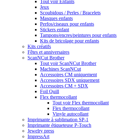
Tout voir Enfants
Jeux
Scoubidous / Perles / Bracelets
Masques enfants
Perfos/ciseaux pour enfants
Stickers enfant
Tampons/encres/peintures pour enfants
Kits de bricolage pour enfants
Kits créatifs
Fêtes et anniversaires
ScanNCut Brother
Tout voir ScanNCut Brother
Machines ScanNCut
Accessoires CM uniquement
Accessoires SDX uniquement
Accessoires CM + SDX
Foil Quill
Flex thermocollant
Tout voir Flex thermocollant
Flex thermocollant
Vinyle autocollant
Imprimante à sublimation SP-1
Imprimante étiqueteuse P-Touch
Jewelry press
ImpressArt