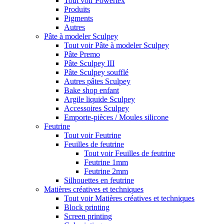
Tout voir Powertex
Produits
Pigments
Autres
Pâte à modeler Sculpey
Tout voir Pâte à modeler Sculpey
Pâte Premo
Pâte Sculpey III
Pâte Sculpey soufflé
Autres pâtes Sculpey
Bake shop enfant
Argile liquide Sculpey
Accessoires Sculpey
Emporte-pièces / Moules silicone
Feutrine
Tout voir Feutrine
Feuilles de feutrine
Tout voir Feuilles de feutrine
Feutrine 1mm
Feutrine 2mm
Silhouettes en feutrine
Matières créatives et techniques
Tout voir Matières créatives et techniques
Block printing
Screen printing