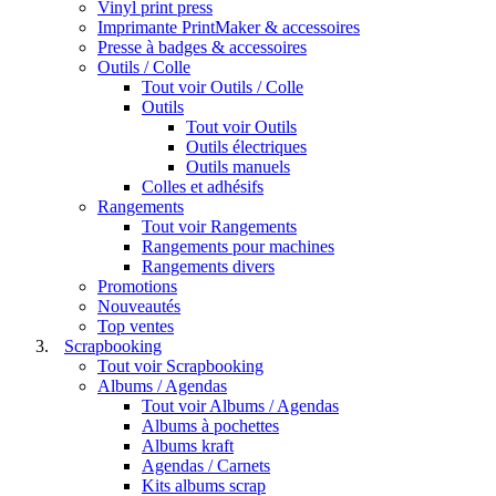
Vinyl print press
Imprimante PrintMaker & accessoires
Presse à badges & accessoires
Outils / Colle
Tout voir Outils / Colle
Outils
Tout voir Outils
Outils électriques
Outils manuels
Colles et adhésifs
Rangements
Tout voir Rangements
Rangements pour machines
Rangements divers
Promotions
Nouveautés
Top ventes
Scrapbooking
Tout voir Scrapbooking
Albums / Agendas
Tout voir Albums / Agendas
Albums à pochettes
Albums kraft
Agendas / Carnets
Kits albums scrap