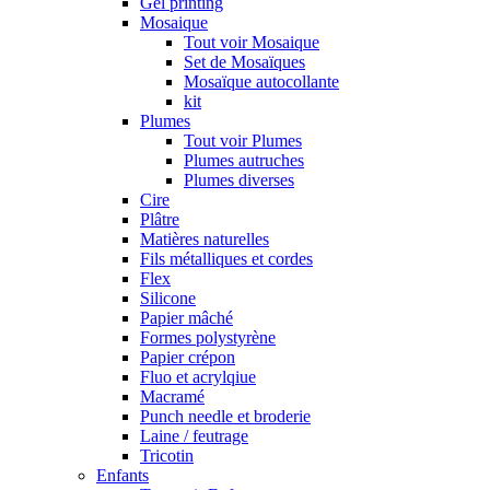
Gel printing
Mosaique
Tout voir Mosaique
Set de Mosaïques
Mosaïque autocollante
kit
Plumes
Tout voir Plumes
Plumes autruches
Plumes diverses
Cire
Plâtre
Matières naturelles
Fils métalliques et cordes
Flex
Silicone
Papier mâché
Formes polystyrène
Papier crépon
Fluo et acrylqiue
Macramé
Punch needle et broderie
Laine / feutrage
Tricotin
Enfants