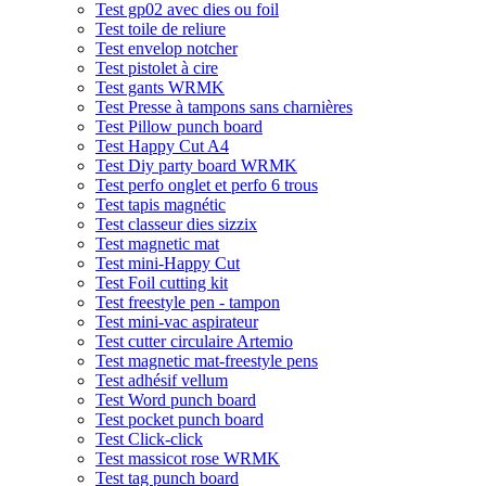
Test gp02 avec dies ou foil
Test toile de reliure
Test envelop notcher
Test pistolet à cire
Test gants WRMK
Test Presse à tampons sans charnières
Test Pillow punch board
Test Happy Cut A4
Test Diy party board WRMK
Test perfo onglet et perfo 6 trous
Test tapis magnétic
Test classeur dies sizzix
Test magnetic mat
Test mini-Happy Cut
Test Foil cutting kit
Test freestyle pen - tampon
Test mini-vac aspirateur
Test cutter circulaire Artemio
Test magnetic mat-freestyle pens
Test adhésif vellum
Test Word punch board
Test pocket punch board
Test Click-click
Test massicot rose WRMK
Test tag punch board