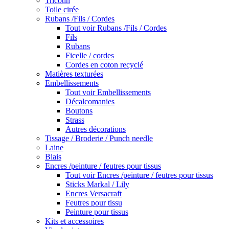
Tricotin
Toile cirée
Rubans /Fils / Cordes
Tout voir Rubans /Fils / Cordes
Fils
Rubans
Ficelle / cordes
Cordes en coton recyclé
Matières texturées
Embellissements
Tout voir Embellissements
Décalcomanies
Boutons
Strass
Autres décorations
Tissage / Broderie / Punch needle
Laine
Biais
Encres /peinture / feutres pour tissus
Tout voir Encres /peinture / feutres pour tissus
Sticks Markal / Lily
Encres Versacraft
Feutres pour tissu
Peinture pour tissus
Kits et accessoires