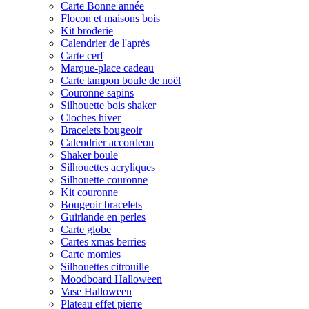
Carte Bonne année
Flocon et maisons bois
Kit broderie
Calendrier de l'après
Carte cerf
Marque-place cadeau
Carte tampon boule de noël
Couronne sapins
Silhouette bois shaker
Cloches hiver
Bracelets bougeoir
Calendrier accordeon
Shaker boule
Silhouettes acryliques
Silhouette couronne
Kit couronne
Bougeoir bracelets
Guirlande en perles
Carte globe
Cartes xmas berries
Carte momies
Silhouettes citrouille
Moodboard Halloween
Vase Halloween
Plateau effet pierre