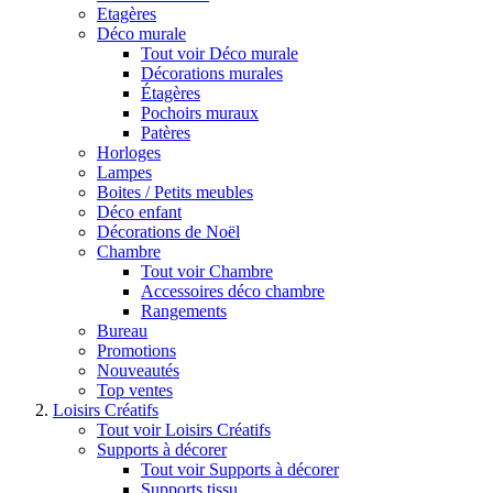
Etagères
Déco murale
Tout voir Déco murale
Décorations murales
Étagères
Pochoirs muraux
Patères
Horloges
Lampes
Boites / Petits meubles
Déco enfant
Décorations de Noël
Chambre
Tout voir Chambre
Accessoires déco chambre
Rangements
Bureau
Promotions
Nouveautés
Top ventes
Loisirs Créatifs
Tout voir Loisirs Créatifs
Supports à décorer
Tout voir Supports à décorer
Supports tissu