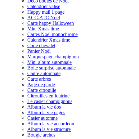
Déco boules de Noël
Calendrier valise
Happy mail 1 page
ACC-ATC Noël
Carte happy Halloween
Mini Xmas time
Cartes Noël monochrome
Calendrier Xmas time
Carte chevalet
Panier Noël
Marque-page champignon
Mini-album automnale
Boite surprise automnale
Cadre automnale
Carte arbres
Page de garde
Carte citrouille
Citrouilles en feutrine
Le casier champignons
Album la vie dos
Album la vie pages
Casier automne
Album la vie accordeon
Album la vie structure
Bougie arches