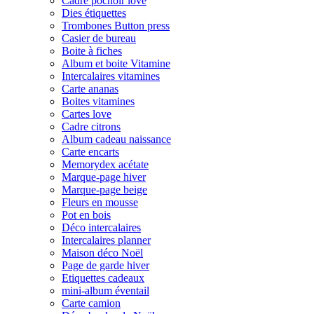
Cadre pochoir love
Dies étiquettes
Trombones Button press
Casier de bureau
Boite à fiches
Album et boite Vitamine
Intercalaires vitamines
Carte ananas
Boites vitamines
Cartes love
Cadre citrons
Album cadeau naissance
Carte encarts
Memorydex acétate
Marque-page hiver
Marque-page beige
Fleurs en mousse
Pot en bois
Déco intercalaires
Intercalaires planner
Maison déco Noël
Page de garde hiver
Etiquettes cadeaux
mini-album éventail
Carte camion