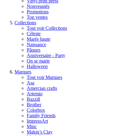
Vinyl print press
Nouveautés
Promotions
Top ventes
Collections
Tout voir Collections
Céleste
Marée haute
Naissance
Pâques
Anniversaire - Party
On se marie
Halloween
Marques
Tout voir Marques
Asa
Amercian crafts
Artemio
Bazzill
Brother
Colorbox
Family Friends
ImpressArt
Minc
Makin’s Clay