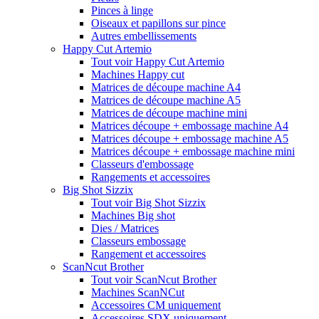
Pinces à linge
Oiseaux et papillons sur pince
Autres embellissements
Happy Cut Artemio
Tout voir Happy Cut Artemio
Machines Happy cut
Matrices de découpe machine A4
Matrices de découpe machine A5
Matrices de découpe machine mini
Matrices découpe + embossage machine A4
Matrices découpe + embossage machine A5
Matrices découpe + embossage machine mini
Classeurs d'embossage
Rangements et accessoires
Big Shot Sizzix
Tout voir Big Shot Sizzix
Machines Big shot
Dies / Matrices
Classeurs embossage
Rangement et accessoires
ScanNcut Brother
Tout voir ScanNcut Brother
Machines ScanNCut
Accessoires CM uniquement
Accessoires SDX uniquement