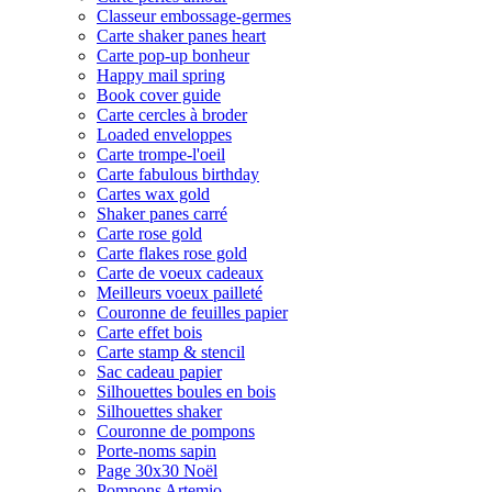
Classeur embossage-germes
Carte shaker panes heart
Carte pop-up bonheur
Happy mail spring
Book cover guide
Carte cercles à broder
Loaded enveloppes
Carte trompe-l'oeil
Carte fabulous birthday
Cartes wax gold
Shaker panes carré
Carte rose gold
Carte flakes rose gold
Carte de voeux cadeaux
Meilleurs voeux pailleté
Couronne de feuilles papier
Carte effet bois
Carte stamp & stencil
Sac cadeau papier
Silhouettes boules en bois
Silhouettes shaker
Couronne de pompons
Porte-noms sapin
Page 30x30 Noël
Pompons Artemio