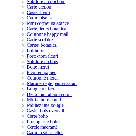
Soliflore au pochoir
Carte crépon
Casier fleuri
Cadre bisous
Mini coffret naissance
Carte fleurs botanica
Couronne happy mail
Carte scolaire
Carnet botanica
Pot-boho
Porte-nom fleuri
Soliflore en bois
Boite merci
Fleur en papier
Couronne merci
Marque-page papier safari
Bougie maison
Déco mini album corail
Mini-album corail
Moulez une bougie
Casier bois éventail
Carte boho
Photophore boho
Cercle macramé
Cadre 5 silhouettes