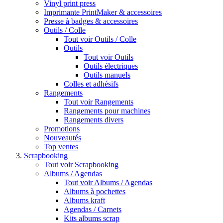
Vinyl print press
Imprimante PrintMaker & accessoires
Presse à badges & accessoires
Outils / Colle
Tout voir Outils / Colle
Outils
Tout voir Outils
Outils électriques
Outils manuels
Colles et adhésifs
Rangements
Tout voir Rangements
Rangements pour machines
Rangements divers
Promotions
Nouveautés
Top ventes
Scrapbooking
Tout voir Scrapbooking
Albums / Agendas
Tout voir Albums / Agendas
Albums à pochettes
Albums kraft
Agendas / Carnets
Kits albums scrap