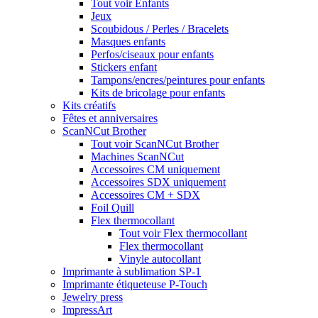
Tout voir Enfants
Jeux
Scoubidous / Perles / Bracelets
Masques enfants
Perfos/ciseaux pour enfants
Stickers enfant
Tampons/encres/peintures pour enfants
Kits de bricolage pour enfants
Kits créatifs
Fêtes et anniversaires
ScanNCut Brother
Tout voir ScanNCut Brother
Machines ScanNCut
Accessoires CM uniquement
Accessoires SDX uniquement
Accessoires CM + SDX
Foil Quill
Flex thermocollant
Tout voir Flex thermocollant
Flex thermocollant
Vinyle autocollant
Imprimante à sublimation SP-1
Imprimante étiqueteuse P-Touch
Jewelry press
ImpressArt