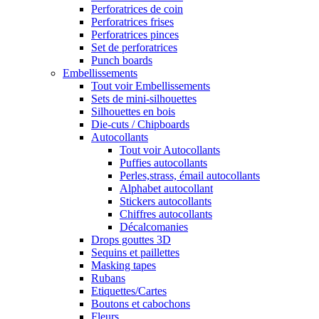
Perforatrices de coin
Perforatrices frises
Perforatrices pinces
Set de perforatrices
Punch boards
Embellissements
Tout voir Embellissements
Sets de mini-silhouettes
Silhouettes en bois
Die-cuts / Chipboards
Autocollants
Tout voir Autocollants
Puffies autocollants
Perles,strass, émail autocollants
Alphabet autocollant
Stickers autocollants
Chiffres autocollants
Décalcomanies
Drops gouttes 3D
Sequins et paillettes
Masking tapes
Rubans
Etiquettes/Cartes
Boutons et cabochons
Fleurs