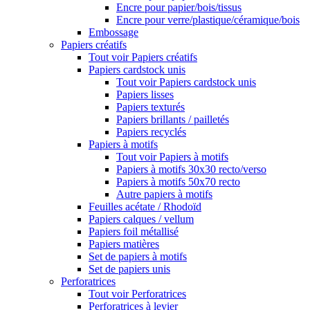
Encre pour papier/bois/tissus
Encre pour verre/plastique/céramique/bois
Embossage
Papiers créatifs
Tout voir Papiers créatifs
Papiers cardstock unis
Tout voir Papiers cardstock unis
Papiers lisses
Papiers texturés
Papiers brillants / pailletés
Papiers recyclés
Papiers à motifs
Tout voir Papiers à motifs
Papiers à motifs 30x30 recto/verso
Papiers à motifs 50x70 recto
Autre papiers à motifs
Feuilles acétate / Rhodoïd
Papiers calques / vellum
Papiers foil métallisé
Papiers matières
Set de papiers à motifs
Set de papiers unis
Perforatrices
Tout voir Perforatrices
Perforatrices à levier