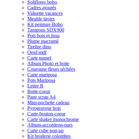
Soliflores boho
Cadres ajourés
Valisette vacances
Meuble tiroirs
Kit peinture Boho
Tampons SDX900
Pots bois et tissu
Plume macramé
Tirelire dino
Oeuf-mdf
Carte tunnel
Album Photo et boite
Couronne fleurs séchées
Carte mariposa
Pots Mariposa
Lettre R
Boite-coeur
Page scrap A4
Mini-pochette cadeau
Pyrograveur bois
Carte-bouton-coeur
Carte shaker monochrome
Album-accordeon-ours
Carte cube pop-up
Kit broderie colombes