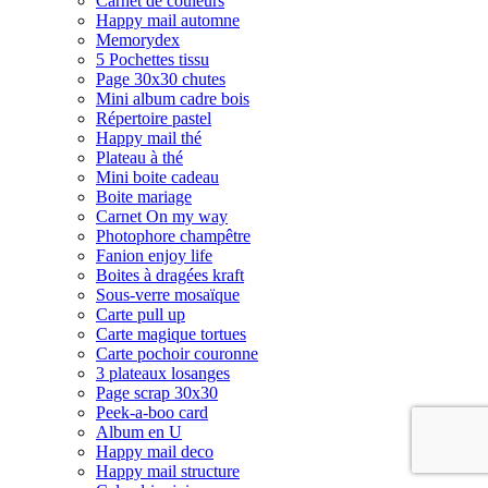
Carnet de couleurs
Happy mail automne
Memorydex
5 Pochettes tissu
Page 30x30 chutes
Mini album cadre bois
Répertoire pastel
Happy mail thé
Plateau à thé
Mini boite cadeau
Boite mariage
Carnet On my way
Photophore champêtre
Fanion enjoy life
Boites à dragées kraft
Sous-verre mosaïque
Carte pull up
Carte magique tortues
Carte pochoir couronne
3 plateaux losanges
Page scrap 30x30
Peek-a-boo card
Album en U
Happy mail deco
Happy mail structure