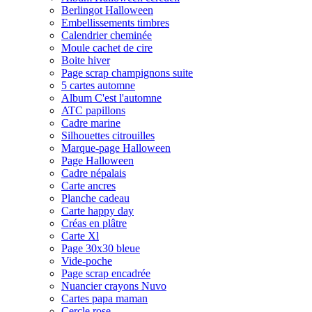
Berlingot Halloween
Embellissements timbres
Calendrier cheminée
Moule cachet de cire
Boite hiver
Page scrap champignons suite
5 cartes automne
Album C'est l'automne
ATC papillons
Cadre marine
Silhouettes citrouilles
Marque-page Halloween
Page Halloween
Cadre népalais
Carte ancres
Planche cadeau
Carte happy day
Créas en plâtre
Carte Xl
Page 30x30 bleue
Vide-poche
Page scrap encadrée
Nuancier crayons Nuvo
Cartes papa maman
Cercle rose