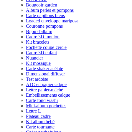
Bougeoir garden
Album perles et pompons
Carte papillons bleus
Loaded enveloppe mariposa
Couronne pompons
Bijou d'album
Cadre 3D mouton
Kit bracelets
Pochette coupe-cercle
Cadre 3D enfant
Nuancier
Kit mosaïque
Carte shaker acétate
Dimensional diffuser
Test ardoise
ATC en papier calque
Lettre papier-mâché
Embellissements calque
Carte fond washi
Mini-album pochettes
Lettre L
Plateau cadre
Kit album bébé
Carte tournante