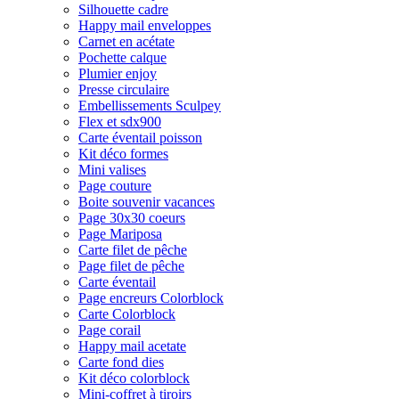
Silhouette cadre
Happy mail enveloppes
Carnet en acétate
Pochette calque
Plumier enjoy
Presse circulaire
Embellissements Sculpey
Flex et sdx900
Carte éventail poisson
Kit déco formes
Mini valises
Page couture
Boite souvenir vacances
Page 30x30 coeurs
Page Mariposa
Carte filet de pêche
Page filet de pêche
Carte éventail
Page encreurs Colorblock
Carte Colorblock
Page corail
Happy mail acetate
Carte fond dies
Kit déco colorblock
Mini-coffret à tiroirs