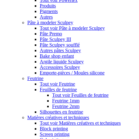
Tout voir Powertex
Produits
Pigments
Autres
Pâte à modeler Sculpey
Tout voir Pâte à modeler Sculpey
Pâte Premo
Pâte Sculpey III
Pâte Sculpey soufflé
Autres pâtes Sculpey
Bake shop enfant
Argile liquide Sculpey
Accessoires Sculpey
Emporte-pièces / Moules silicone
Feutrine
Tout voir Feutrine
Feuilles de feutrine
Tout voir Feuilles de feutrine
Feutrine 1mm
Feutrine 2mm
Silhouettes en feutrine
Matières créatives et techniques
Tout voir Matières créatives et techniques
Block printing
Screen printing