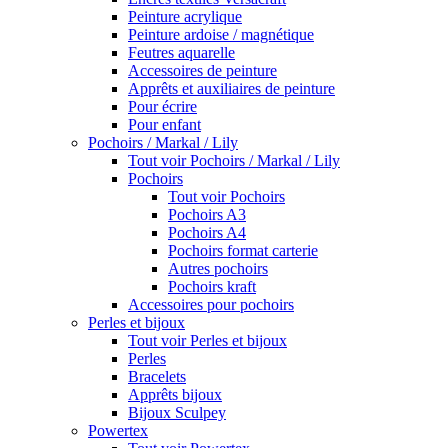
Peinture acrylique
Peinture ardoise / magnétique
Feutres aquarelle
Accessoires de peinture
Apprêts et auxiliaires de peinture
Pour écrire
Pour enfant
Pochoirs / Markal / Lily
Tout voir Pochoirs / Markal / Lily
Pochoirs
Tout voir Pochoirs
Pochoirs A3
Pochoirs A4
Pochoirs format carterie
Autres pochoirs
Pochoirs kraft
Accessoires pour pochoirs
Perles et bijoux
Tout voir Perles et bijoux
Perles
Bracelets
Apprêts bijoux
Bijoux Sculpey
Powertex