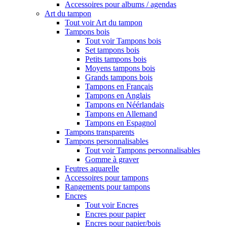
Accessoires pour albums / agendas
Art du tampon
Tout voir Art du tampon
Tampons bois
Tout voir Tampons bois
Set tampons bois
Petits tampons bois
Moyens tampons bois
Grands tampons bois
Tampons en Français
Tampons en Anglais
Tampons en Néérlandais
Tampons en Allemand
Tampons en Espagnol
Tampons transparents
Tampons personnalisables
Tout voir Tampons personnalisables
Gomme à graver
Feutres aquarelle
Accessoires pour tampons
Rangements pour tampons
Encres
Tout voir Encres
Encres pour papier
Encres pour papier/bois