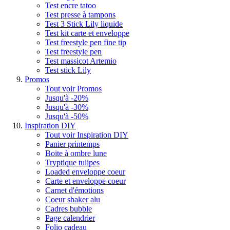
Test encre tatoo
Test presse à tampons
Test 3 Stick Lily liquide
Test kit carte et enveloppe
Test freestyle pen fine tip
Test freestyle pen
Test massicot Artemio
Test stick Lily
Promos
Tout voir Promos
Jusqu'à -20%
Jusqu'à -30%
Jusqu'à -50%
Inspiration DIY
Tout voir Inspiration DIY
Panier printemps
Boite à ombre lune
Tryptique tulipes
Loaded enveloppe coeur
Carte et enveloppe coeur
Carnet d'émotions
Coeur shaker alu
Cadres bubble
Page calendrier
Folio cadeau