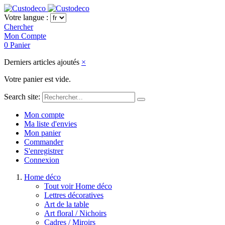
Votre langue :
Chercher
Mon Compte
0
Panier
Derniers articles ajoutés
×
Votre panier est vide.
Search site:
Mon compte
Ma liste d'envies
Mon panier
Commander
S'enregistrer
Connexion
Home déco
Tout voir Home déco
Lettres décoratives
Art de la table
Art floral / Nichoirs
Cadres / Miroirs