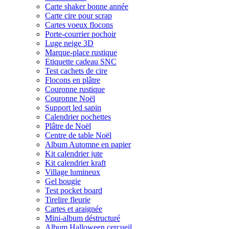
Carte shaker bonne année
Carte cire pour scrap
Cartes voeux flocons
Porte-courrier pochoir
Luge neige 3D
Marque-place rustique
Etiquette cadeau SNC
Test cachets de cire
Flocons en plâtre
Couronne rustique
Couronne Noël
Support led sapin
Calendrier pochettes
Plâtre de Noël
Centre de table Noël
Album Automne en papier
Kit calendrier jute
Kit calendrier kraft
Village lumineux
Gel bougie
Test pocket board
Tirelire fleurie
Cartes et araignée
Mini-album déstructuré
Album Halloween cercueil