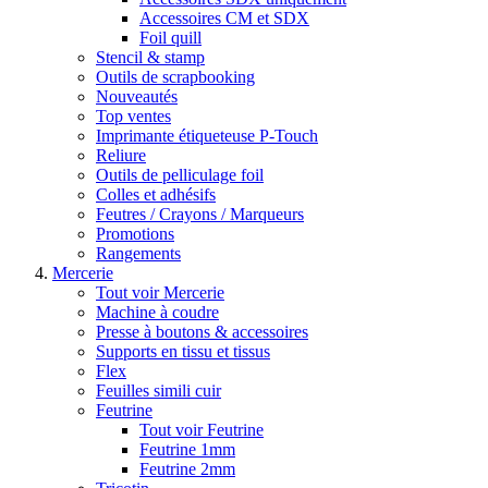
Accessoires CM et SDX
Foil quill
Stencil & stamp
Outils de scrapbooking
Nouveautés
Top ventes
Imprimante étiqueteuse P-Touch
Reliure
Outils de pelliculage foil
Colles et adhésifs
Feutres / Crayons / Marqueurs
Promotions
Rangements
Mercerie
Tout voir Mercerie
Machine à coudre
Presse à boutons & accessoires
Supports en tissu et tissus
Flex
Feuilles simili cuir
Feutrine
Tout voir Feutrine
Feutrine 1mm
Feutrine 2mm