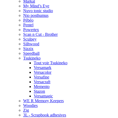
Markal
My Mind’s Eye
Nuvo tonic studio
Nio posthumus
Pébéo
Pentel
Powertex
Scan n Cut - Brother
Sculpey
Silhwood
Sizzix
Speedball
Tsukineko
Tout voir Tsukineko
Versamark
Versacolor
Versafine
Versacraft
Memento
Stazon
Versamagic
WE R Memory Keepers
Woodies
Zig
3L - Scrapbook adhesives