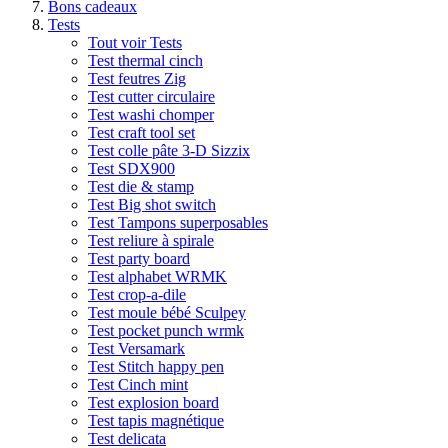
Bons cadeaux
Tests
Tout voir Tests
Test thermal cinch
Test feutres Zig
Test cutter circulaire
Test washi chomper
Test craft tool set
Test colle pâte 3-D Sizzix
Test SDX900
Test die & stamp
Test Big shot switch
Test Tampons superposables
Test reliure à spirale
Test party board
Test alphabet WRMK
Test crop-a-dile
Test moule bébé Sculpey
Test pocket punch wrmk
Test Versamark
Test Stitch happy pen
Test Cinch mint
Test explosion board
Test tapis magnétique
Test delicata