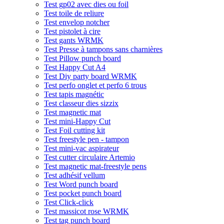
Test gp02 avec dies ou foil
Test toile de reliure
Test envelop notcher
Test pistolet à cire
Test gants WRMK
Test Presse à tampons sans charnières
Test Pillow punch board
Test Happy Cut A4
Test Diy party board WRMK
Test perfo onglet et perfo 6 trous
Test tapis magnétic
Test classeur dies sizzix
Test magnetic mat
Test mini-Happy Cut
Test Foil cutting kit
Test freestyle pen - tampon
Test mini-vac aspirateur
Test cutter circulaire Artemio
Test magnetic mat-freestyle pens
Test adhésif vellum
Test Word punch board
Test pocket punch board
Test Click-click
Test massicot rose WRMK
Test tag punch board