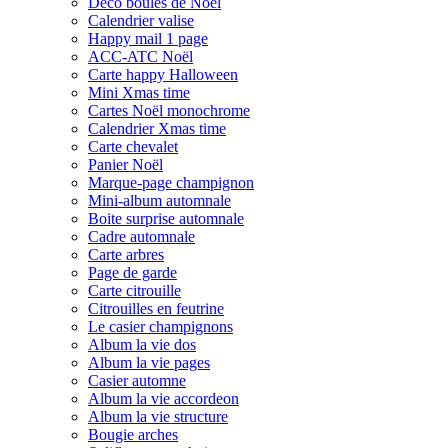
Déco boules de Noël
Calendrier valise
Happy mail 1 page
ACC-ATC Noël
Carte happy Halloween
Mini Xmas time
Cartes Noël monochrome
Calendrier Xmas time
Carte chevalet
Panier Noël
Marque-page champignon
Mini-album automnale
Boite surprise automnale
Cadre automnale
Carte arbres
Page de garde
Carte citrouille
Citrouilles en feutrine
Le casier champignons
Album la vie dos
Album la vie pages
Casier automne
Album la vie accordeon
Album la vie structure
Bougie arches