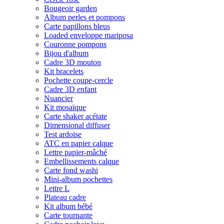
Bougeoir garden
Album perles et pompons
Carte papillons bleus
Loaded enveloppe mariposa
Couronne pompons
Bijou d'album
Cadre 3D mouton
Kit bracelets
Pochette coupe-cercle
Cadre 3D enfant
Nuancier
Kit mosaïque
Carte shaker acétate
Dimensional diffuser
Test ardoise
ATC en papier calque
Lettre papier-mâché
Embellissements calque
Carte fond washi
Mini-album pochettes
Lettre L
Plateau cadre
Kit album bébé
Carte tournante