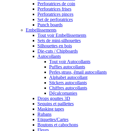
Perforatrices de coin
Perforatrices frises
Perforatrices pinces
Set de perforatrices
Punch boards
Embellissements
Tout voir Embellissements
Sets de mini-silhouettes
Silhouettes en bois
Die-cuts / Chipboards
Autocollants
Tout voir Autocollants
Puffies autocollants
Perles,strass, émail autocollants
Alphabet autocollant
Stickers autocollants
Chiffres autocollants
Décalcomanies
Drops gouttes 3D
Sequins et paillettes
Masking tapes
Rubans
Etiquettes/Cartes
Boutons et cabochons
Fleurs