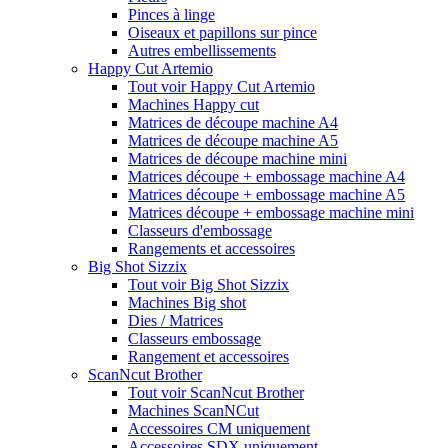
Pinces à linge
Oiseaux et papillons sur pince
Autres embellissements
Happy Cut Artemio
Tout voir Happy Cut Artemio
Machines Happy cut
Matrices de découpe machine A4
Matrices de découpe machine A5
Matrices de découpe machine mini
Matrices découpe + embossage machine A4
Matrices découpe + embossage machine A5
Matrices découpe + embossage machine mini
Classeurs d'embossage
Rangements et accessoires
Big Shot Sizzix
Tout voir Big Shot Sizzix
Machines Big shot
Dies / Matrices
Classeurs embossage
Rangement et accessoires
ScanNcut Brother
Tout voir ScanNcut Brother
Machines ScanNCut
Accessoires CM uniquement
Accessoires SDX uniquement