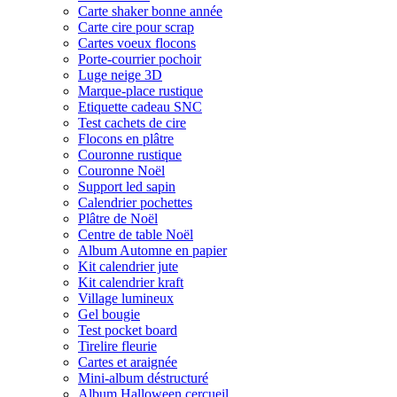
Carte shaker bonne année
Carte cire pour scrap
Cartes voeux flocons
Porte-courrier pochoir
Luge neige 3D
Marque-place rustique
Etiquette cadeau SNC
Test cachets de cire
Flocons en plâtre
Couronne rustique
Couronne Noël
Support led sapin
Calendrier pochettes
Plâtre de Noël
Centre de table Noël
Album Automne en papier
Kit calendrier jute
Kit calendrier kraft
Village lumineux
Gel bougie
Test pocket board
Tirelire fleurie
Cartes et araignée
Mini-album déstructuré
Album Halloween cercueil