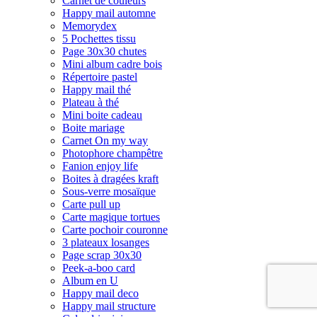
Carnet de couleurs
Happy mail automne
Memorydex
5 Pochettes tissu
Page 30x30 chutes
Mini album cadre bois
Répertoire pastel
Happy mail thé
Plateau à thé
Mini boite cadeau
Boite mariage
Carnet On my way
Photophore champêtre
Fanion enjoy life
Boites à dragées kraft
Sous-verre mosaïque
Carte pull up
Carte magique tortues
Carte pochoir couronne
3 plateaux losanges
Page scrap 30x30
Peek-a-boo card
Album en U
Happy mail deco
Happy mail structure