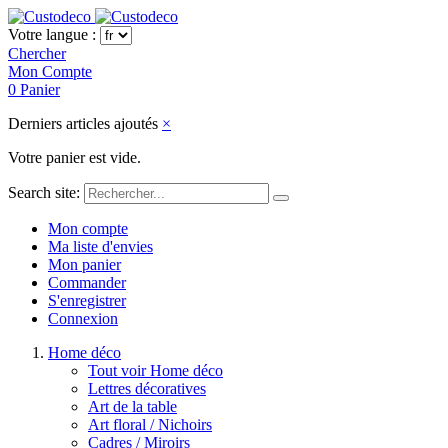
Votre langue :
Chercher
Mon Compte
0
Panier
Derniers articles ajoutés
×
Votre panier est vide.
Search site:
Mon compte
Ma liste d'envies
Mon panier
Commander
S'enregistrer
Connexion
Home déco
Tout voir Home déco
Lettres décoratives
Art de la table
Art floral / Nichoirs
Cadres / Miroirs