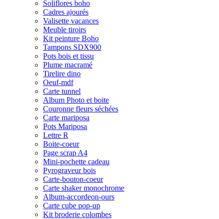
Soliflores boho
Cadres ajourés
Valisette vacances
Meuble tiroirs
Kit peinture Boho
Tampons SDX900
Pots bois et tissu
Plume macramé
Tirelire dino
Oeuf-mdf
Carte tunnel
Album Photo et boite
Couronne fleurs séchées
Carte mariposa
Pots Mariposa
Lettre R
Boite-coeur
Page scrap A4
Mini-pochette cadeau
Pyrograveur bois
Carte-bouton-coeur
Carte shaker monochrome
Album-accordeon-ours
Carte cube pop-up
Kit broderie colombes