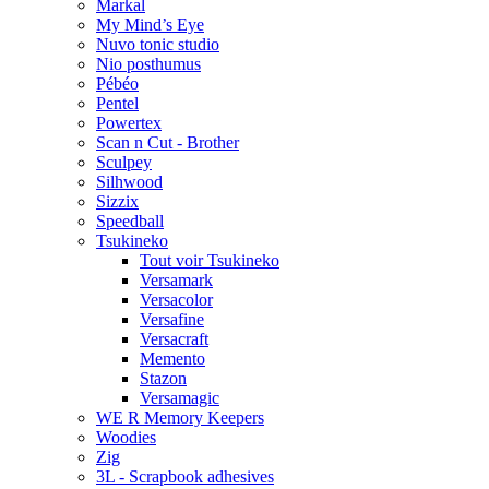
Markal
My Mind’s Eye
Nuvo tonic studio
Nio posthumus
Pébéo
Pentel
Powertex
Scan n Cut - Brother
Sculpey
Silhwood
Sizzix
Speedball
Tsukineko
Tout voir Tsukineko
Versamark
Versacolor
Versafine
Versacraft
Memento
Stazon
Versamagic
WE R Memory Keepers
Woodies
Zig
3L - Scrapbook adhesives