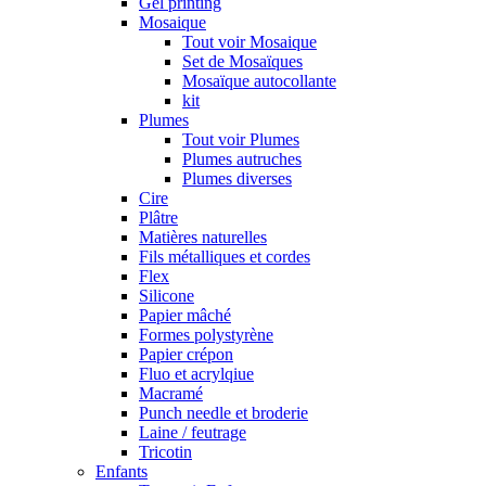
Gel printing
Mosaique
Tout voir Mosaique
Set de Mosaïques
Mosaïque autocollante
kit
Plumes
Tout voir Plumes
Plumes autruches
Plumes diverses
Cire
Plâtre
Matières naturelles
Fils métalliques et cordes
Flex
Silicone
Papier mâché
Formes polystyrène
Papier crépon
Fluo et acrylqiue
Macramé
Punch needle et broderie
Laine / feutrage
Tricotin
Enfants