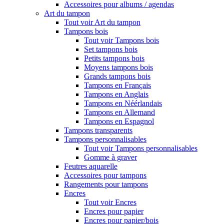
Accessoires pour albums / agendas
Art du tampon
Tout voir Art du tampon
Tampons bois
Tout voir Tampons bois
Set tampons bois
Petits tampons bois
Moyens tampons bois
Grands tampons bois
Tampons en Français
Tampons en Anglais
Tampons en Néérlandais
Tampons en Allemand
Tampons en Espagnol
Tampons transparents
Tampons personnalisables
Tout voir Tampons personnalisables
Gomme à graver
Feutres aquarelle
Accessoires pour tampons
Rangements pour tampons
Encres
Tout voir Encres
Encres pour papier
Encres pour papier/bois