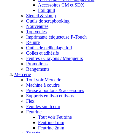
Accessoires CM et SDX
Foil quill
Stencil & stamp
Outils de scrapbooking
Nouveautés
Top ventes
Imprimante étiqueteuse P-Touch
Reliure
Outils de pelliculage foil
Colles et adhésifs
Feutres / Crayons / Marqueurs
Promotions
Rangements
Mercerie
Tout voir Mercerie
Machine à coudre
Presse à boutons & accessoires
Supports en tissu et tissus
Flex
Feuilles simili cuir
Feutrine
Tout voir Feutrine
Feutrine 1mm
Feutrine 2mm