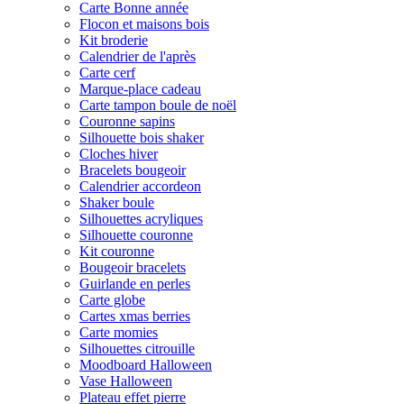
Carte Bonne année
Flocon et maisons bois
Kit broderie
Calendrier de l'après
Carte cerf
Marque-place cadeau
Carte tampon boule de noël
Couronne sapins
Silhouette bois shaker
Cloches hiver
Bracelets bougeoir
Calendrier accordeon
Shaker boule
Silhouettes acryliques
Silhouette couronne
Kit couronne
Bougeoir bracelets
Guirlande en perles
Carte globe
Cartes xmas berries
Carte momies
Silhouettes citrouille
Moodboard Halloween
Vase Halloween
Plateau effet pierre