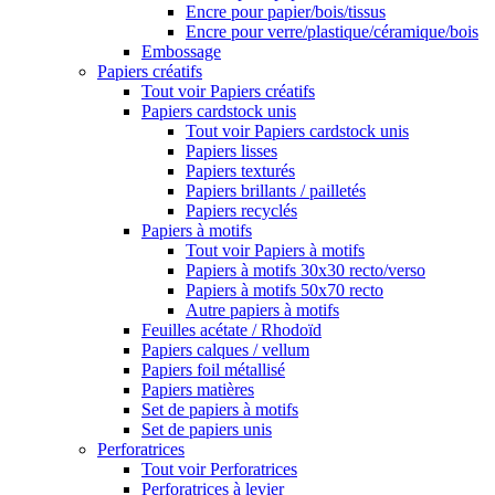
Encre pour papier/bois/tissus
Encre pour verre/plastique/céramique/bois
Embossage
Papiers créatifs
Tout voir Papiers créatifs
Papiers cardstock unis
Tout voir Papiers cardstock unis
Papiers lisses
Papiers texturés
Papiers brillants / pailletés
Papiers recyclés
Papiers à motifs
Tout voir Papiers à motifs
Papiers à motifs 30x30 recto/verso
Papiers à motifs 50x70 recto
Autre papiers à motifs
Feuilles acétate / Rhodoïd
Papiers calques / vellum
Papiers foil métallisé
Papiers matières
Set de papiers à motifs
Set de papiers unis
Perforatrices
Tout voir Perforatrices
Perforatrices à levier