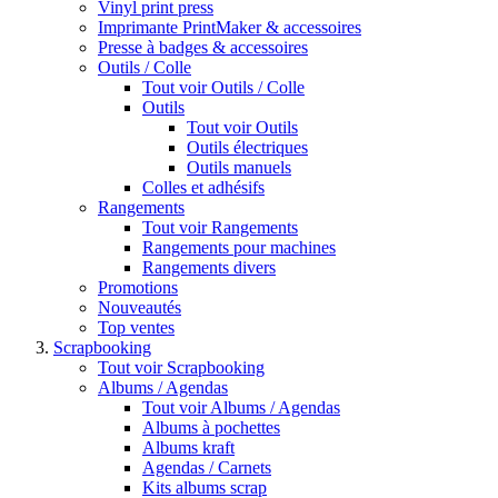
Vinyl print press
Imprimante PrintMaker & accessoires
Presse à badges & accessoires
Outils / Colle
Tout voir Outils / Colle
Outils
Tout voir Outils
Outils électriques
Outils manuels
Colles et adhésifs
Rangements
Tout voir Rangements
Rangements pour machines
Rangements divers
Promotions
Nouveautés
Top ventes
Scrapbooking
Tout voir Scrapbooking
Albums / Agendas
Tout voir Albums / Agendas
Albums à pochettes
Albums kraft
Agendas / Carnets
Kits albums scrap