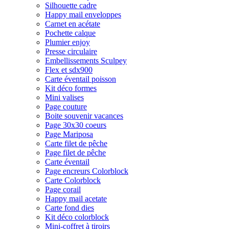
Silhouette cadre
Happy mail enveloppes
Carnet en acétate
Pochette calque
Plumier enjoy
Presse circulaire
Embellissements Sculpey
Flex et sdx900
Carte éventail poisson
Kit déco formes
Mini valises
Page couture
Boite souvenir vacances
Page 30x30 coeurs
Page Mariposa
Carte filet de pêche
Page filet de pêche
Carte éventail
Page encreurs Colorblock
Carte Colorblock
Page corail
Happy mail acetate
Carte fond dies
Kit déco colorblock
Mini-coffret à tiroirs