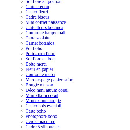
Soliflore au pochoir
Carte crépon
Casier fleuri
Cadre bisous
Mini coffret naissance
Carte fleurs botanica
Couronne happy mail
Carte scolaire
Carnet botanica
Pot-boho
Porte-nom fleuri
Soliflore en bois
Boite merci
Fleur en papier
Couronne merci
Marque-page papier safari
Bougie maison
Déco mini album corail
Mini-album corail
Moulez une bougie
Casier bois éventail
Carte boho
Photophore boho
Cercle macramé
Cadre 5 silhouettes