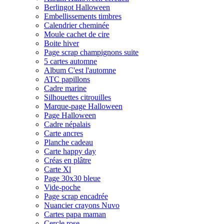
Berlingot Halloween
Embellissements timbres
Calendrier cheminée
Moule cachet de cire
Boite hiver
Page scrap champignons suite
5 cartes automne
Album C'est l'automne
ATC papillons
Cadre marine
Silhouettes citrouilles
Marque-page Halloween
Page Halloween
Cadre népalais
Carte ancres
Planche cadeau
Carte happy day
Créas en plâtre
Carte Xl
Page 30x30 bleue
Vide-poche
Page scrap encadrée
Nuancier crayons Nuvo
Cartes papa maman
Cercle rose