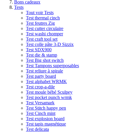
Bons cadeaux
Tests
Tout voir Tests
Test thermal cinch
Test feutres Zig
Test cutter circulaire
Test washi chomper
Test craft tool set
Test colle pâte 3-D Sizzix
Test SDX900
Test die & stamp
Test Big shot switch
Test Tampons superposables
Test reliure à spirale
Test party board
Test alphabet WRMK
Test crop-a-dile
Test moule bébé Sculpey
Test pocket punch wrmk
Test Versamark
Test Stitch happy pen
Test Cinch mint
Test explosion board
Test tapis magnétique
Test delicata