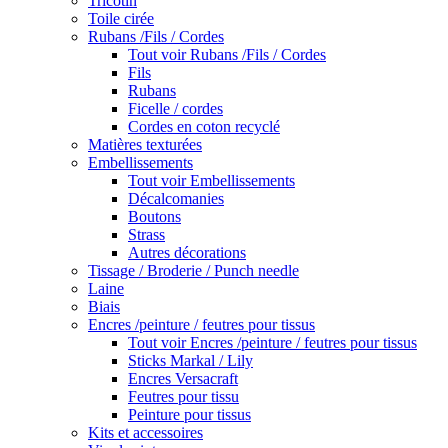
Tricotin
Toile cirée
Rubans /Fils / Cordes
Tout voir Rubans /Fils / Cordes
Fils
Rubans
Ficelle / cordes
Cordes en coton recyclé
Matières texturées
Embellissements
Tout voir Embellissements
Décalcomanies
Boutons
Strass
Autres décorations
Tissage / Broderie / Punch needle
Laine
Biais
Encres /peinture / feutres pour tissus
Tout voir Encres /peinture / feutres pour tissus
Sticks Markal / Lily
Encres Versacraft
Feutres pour tissu
Peinture pour tissus
Kits et accessoires