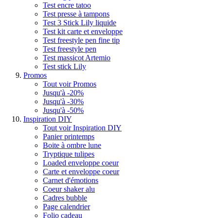
Test encre tatoo
Test presse à tampons
Test 3 Stick Lily liquide
Test kit carte et enveloppe
Test freestyle pen fine tip
Test freestyle pen
Test massicot Artemio
Test stick Lily
Promos
Tout voir Promos
Jusqu'à -20%
Jusqu'à -30%
Jusqu'à -50%
Inspiration DIY
Tout voir Inspiration DIY
Panier printemps
Boite à ombre lune
Tryptique tulipes
Loaded enveloppe coeur
Carte et enveloppe coeur
Carnet d'émotions
Coeur shaker alu
Cadres bubble
Page calendrier
Folio cadeau