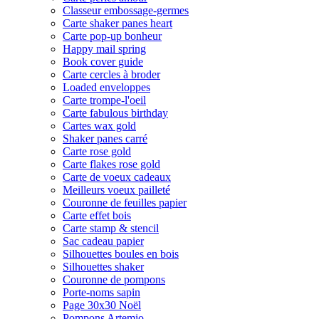
Classeur embossage-germes
Carte shaker panes heart
Carte pop-up bonheur
Happy mail spring
Book cover guide
Carte cercles à broder
Loaded enveloppes
Carte trompe-l'oeil
Carte fabulous birthday
Cartes wax gold
Shaker panes carré
Carte rose gold
Carte flakes rose gold
Carte de voeux cadeaux
Meilleurs voeux pailleté
Couronne de feuilles papier
Carte effet bois
Carte stamp & stencil
Sac cadeau papier
Silhouettes boules en bois
Silhouettes shaker
Couronne de pompons
Porte-noms sapin
Page 30x30 Noël
Pompons Artemio