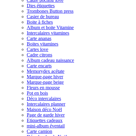
Cadre pochoir love
Dies étiquettes
Trombones Button press
Casier de bureau
Boite à fiches
Album et boite Vitamine
Intercalaires vitamines
Carte ananas
Boites vitamines
Cartes love
Cadre citrons
Album cadeau naissance
Carte encarts
Memorydex acétate
Marque-page hiver
Marque-page beige
Fleurs en mousse
Pot en bois
Déco intercalaires
Intercalaires planner
Maison déco Noël
Page de garde hiver
Etiquettes cadeaux
mini-album éventail
Carte camion