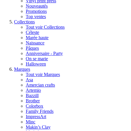
Vinyl print press
Nouveautés
Promotions
Top ventes
Collections
Tout voir Collections
Céleste
Marée haute
Naissance
Pâques
Anniversaire - Party
On se marie
Halloween
Marques
Tout voir Marques
Asa
Amercian crafts
Artemio
Bazzill
Brother
Colorbox
Family Friends
ImpressArt
Minc
Makin’s Clay