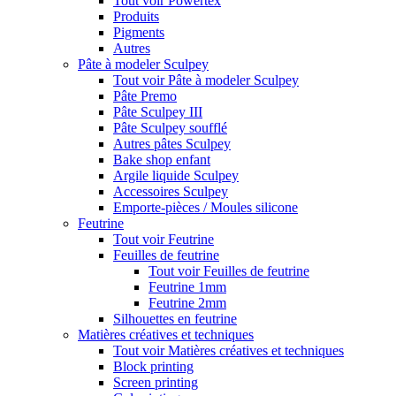
Tout voir Powertex
Produits
Pigments
Autres
Pâte à modeler Sculpey
Tout voir Pâte à modeler Sculpey
Pâte Premo
Pâte Sculpey III
Pâte Sculpey soufflé
Autres pâtes Sculpey
Bake shop enfant
Argile liquide Sculpey
Accessoires Sculpey
Emporte-pièces / Moules silicone
Feutrine
Tout voir Feutrine
Feuilles de feutrine
Tout voir Feuilles de feutrine
Feutrine 1mm
Feutrine 2mm
Silhouettes en feutrine
Matières créatives et techniques
Tout voir Matières créatives et techniques
Block printing
Screen printing