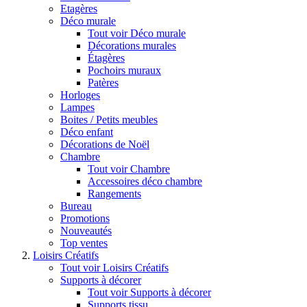
Etagères
Déco murale
Tout voir Déco murale
Décorations murales
Étagères
Pochoirs muraux
Patères
Horloges
Lampes
Boites / Petits meubles
Déco enfant
Décorations de Noël
Chambre
Tout voir Chambre
Accessoires déco chambre
Rangements
Bureau
Promotions
Nouveautés
Top ventes
Loisirs Créatifs
Tout voir Loisirs Créatifs
Supports à décorer
Tout voir Supports à décorer
Supports tissu