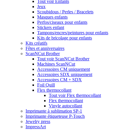
Tout voir Enfants
Jeux
Scoubidous / Perles / Bracelets
Masques enfants
Perfos/ciseaux pour enfants
Stickers enfant
Tampons/encres/peintures pour enfants
Kits de bricolage pour enfants
Kits créatifs
Fêtes et anniversaires
ScanNCut Brother
Tout voir ScanNCut Brother
Machines ScanNCut
Accessoires CM uniquement
Accessoires SDX uniquement
Accessoires CM + SDX
Foil Quill
Flex thermocollant
Tout voir Flex thermocollant
Flex thermocollant
Vinyle autocollant
Imprimante à sublimation SP-1
Imprimante étiqueteuse P-Touch
Jewelry press
ImpressArt