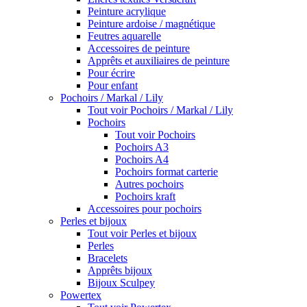
Peinture acrylique
Peinture ardoise / magnétique
Feutres aquarelle
Accessoires de peinture
Apprêts et auxiliaires de peinture
Pour écrire
Pour enfant
Pochoirs / Markal / Lily
Tout voir Pochoirs / Markal / Lily
Pochoirs
Tout voir Pochoirs
Pochoirs A3
Pochoirs A4
Pochoirs format carterie
Autres pochoirs
Pochoirs kraft
Accessoires pour pochoirs
Perles et bijoux
Tout voir Perles et bijoux
Perles
Bracelets
Apprêts bijoux
Bijoux Sculpey
Powertex