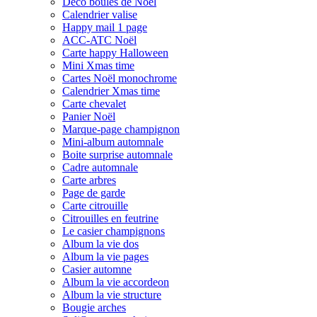
Déco boules de Noël
Calendrier valise
Happy mail 1 page
ACC-ATC Noël
Carte happy Halloween
Mini Xmas time
Cartes Noël monochrome
Calendrier Xmas time
Carte chevalet
Panier Noël
Marque-page champignon
Mini-album automnale
Boite surprise automnale
Cadre automnale
Carte arbres
Page de garde
Carte citrouille
Citrouilles en feutrine
Le casier champignons
Album la vie dos
Album la vie pages
Casier automne
Album la vie accordeon
Album la vie structure
Bougie arches