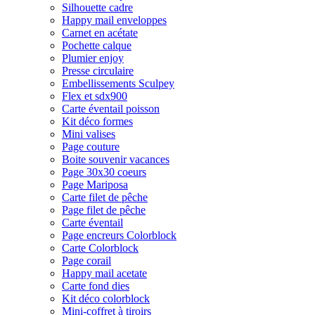
Silhouette cadre
Happy mail enveloppes
Carnet en acétate
Pochette calque
Plumier enjoy
Presse circulaire
Embellissements Sculpey
Flex et sdx900
Carte éventail poisson
Kit déco formes
Mini valises
Page couture
Boite souvenir vacances
Page 30x30 coeurs
Page Mariposa
Carte filet de pêche
Page filet de pêche
Carte éventail
Page encreurs Colorblock
Carte Colorblock
Page corail
Happy mail acetate
Carte fond dies
Kit déco colorblock
Mini-coffret à tiroirs