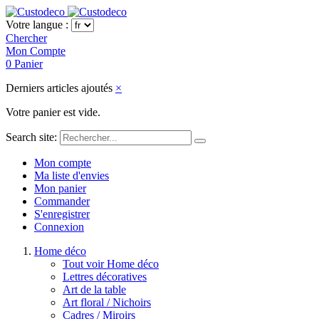
Votre langue :
Chercher
Mon Compte
0
Panier
Derniers articles ajoutés
×
Votre panier est vide.
Search site:
Mon compte
Ma liste d'envies
Mon panier
Commander
S'enregistrer
Connexion
Home déco
Tout voir Home déco
Lettres décoratives
Art de la table
Art floral / Nichoirs
Cadres / Miroirs