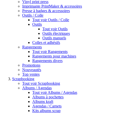
Vinyl print press
Imprimante PrintMaker & accessoires
Presse à badges & accessoires
Outils / Colle
Tout voir Outils / Colle
Outils
Tout voir Outils
Outils électriques
Outils manuels
Colles et adhésifs
Rangements
Tout voir Rangements
Rangements pour machines
Rangements divers
Promotions
Nouveautés
Top ventes
Scrapbooking
Tout voir Scrapbooking
Albums / Agendas
Tout voir Albums / Agendas
Albums à pochettes
Albums kraft
Agendas / Carnets
Kits albums scrap