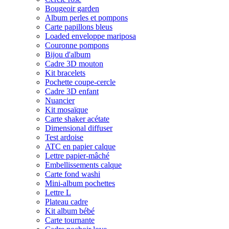
Bougeoir garden
Album perles et pompons
Carte papillons bleus
Loaded enveloppe mariposa
Couronne pompons
Bijou d'album
Cadre 3D mouton
Kit bracelets
Pochette coupe-cercle
Cadre 3D enfant
Nuancier
Kit mosaïque
Carte shaker acétate
Dimensional diffuser
Test ardoise
ATC en papier calque
Lettre papier-mâché
Embellissements calque
Carte fond washi
Mini-album pochettes
Lettre L
Plateau cadre
Kit album bébé
Carte tournante