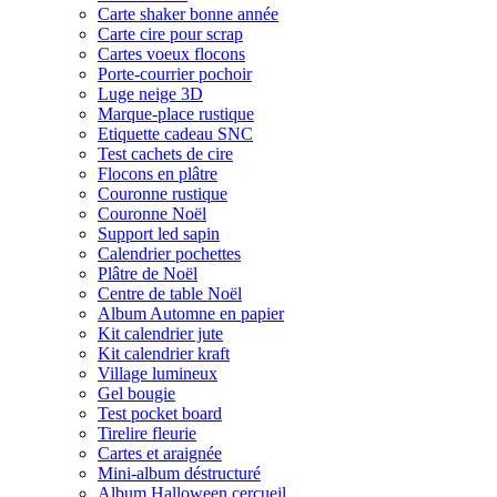
Carte shaker bonne année
Carte cire pour scrap
Cartes voeux flocons
Porte-courrier pochoir
Luge neige 3D
Marque-place rustique
Etiquette cadeau SNC
Test cachets de cire
Flocons en plâtre
Couronne rustique
Couronne Noël
Support led sapin
Calendrier pochettes
Plâtre de Noël
Centre de table Noël
Album Automne en papier
Kit calendrier jute
Kit calendrier kraft
Village lumineux
Gel bougie
Test pocket board
Tirelire fleurie
Cartes et araignée
Mini-album déstructuré
Album Halloween cercueil