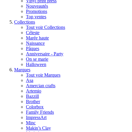
Vinyl print press
Nouveautés
Promotions
Top ventes
Collections
Tout voir Collections
Céleste
Marée haute
Naissance
Pâques
Anniversaire - Party
On se marie
Halloween
Marques
Tout voir Marques
Asa
Amercian crafts
Artemio
Bazzill
Brother
Colorbox
Family Friends
ImpressArt
Minc
Makin’s Clay