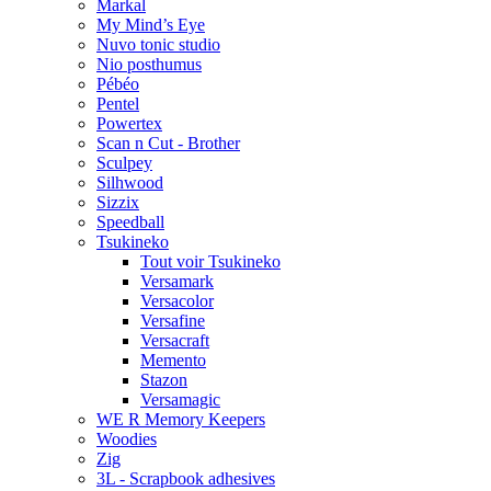
Markal
My Mind’s Eye
Nuvo tonic studio
Nio posthumus
Pébéo
Pentel
Powertex
Scan n Cut - Brother
Sculpey
Silhwood
Sizzix
Speedball
Tsukineko
Tout voir Tsukineko
Versamark
Versacolor
Versafine
Versacraft
Memento
Stazon
Versamagic
WE R Memory Keepers
Woodies
Zig
3L - Scrapbook adhesives