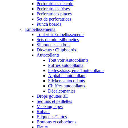
Perforatrices de coin
Perforatrices frises
Perforatrices pinces
Set de perforatrices
Punch boards
Embellissements
Tout voir Embellissements
Sets de mini-silhouettes
Silhouettes en bois
Die-cuts / Chipboards
Autocollants
Tout voir Autocollants
Puffies autocollants
Perles,strass, émail autocollants
Alphabet autocollant
Stickers autocollants
Chiffres autocollants
Décalcomanies
Drops gouttes 3D
Sequins et paillettes
Masking tapes
Rubans
Etiquettes/Cartes
Boutons et cabochons
Fleurs