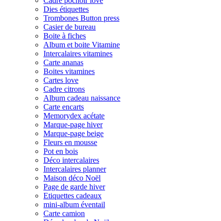
Cadre pochoir love
Dies étiquettes
Trombones Button press
Casier de bureau
Boite à fiches
Album et boite Vitamine
Intercalaires vitamines
Carte ananas
Boites vitamines
Cartes love
Cadre citrons
Album cadeau naissance
Carte encarts
Memorydex acétate
Marque-page hiver
Marque-page beige
Fleurs en mousse
Pot en bois
Déco intercalaires
Intercalaires planner
Maison déco Noël
Page de garde hiver
Etiquettes cadeaux
mini-album éventail
Carte camion