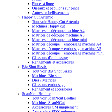
Pinces à linge
Oiseaux et papillons sur pince
Autres embellissements
Happy Cut Artemio
Tout voir Happy Cut Artemio
Machines Happy cut
Matrices de découpe machine A4
Matrices de découpe machine A5
Matrices de découpe machine mini
Matrices découpe + embossage machine A4
Matrices découpe + embossage machine A5
Matrices découpe + embossage machine mini
Classeurs d'embossage
Rangements et accessoires
Big Shot Sizzix
Tout voir Big Shot Sizzix
Machines Big shot
Dies / Matrices
Classeurs embossage
Rangement et accessoires
ScanNcut Brother
Tout voir ScanNcut Brother
Machines ScanNCut
Accessoires CM uniquement
Accessoires SDX uniquement