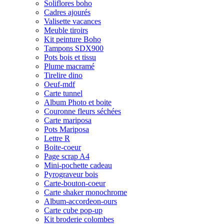
Soliflores boho
Cadres ajourés
Valisette vacances
Meuble tiroirs
Kit peinture Boho
Tampons SDX900
Pots bois et tissu
Plume macramé
Tirelire dino
Oeuf-mdf
Carte tunnel
Album Photo et boite
Couronne fleurs séchées
Carte mariposa
Pots Mariposa
Lettre R
Boite-coeur
Page scrap A4
Mini-pochette cadeau
Pyrograveur bois
Carte-bouton-coeur
Carte shaker monochrome
Album-accordeon-ours
Carte cube pop-up
Kit broderie colombes