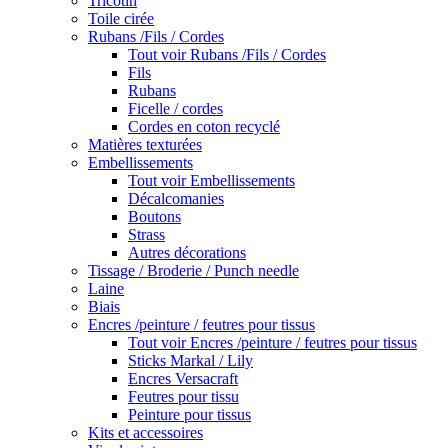
Tricotin
Toile cirée
Rubans /Fils / Cordes
Tout voir Rubans /Fils / Cordes
Fils
Rubans
Ficelle / cordes
Cordes en coton recyclé
Matières texturées
Embellissements
Tout voir Embellissements
Décalcomanies
Boutons
Strass
Autres décorations
Tissage / Broderie / Punch needle
Laine
Biais
Encres /peinture / feutres pour tissus
Tout voir Encres /peinture / feutres pour tissus
Sticks Markal / Lily
Encres Versacraft
Feutres pour tissu
Peinture pour tissus
Kits et accessoires