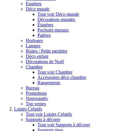
Etagères
Déco murale
Tout voir Déco murale
Décorations murales
Étagères
Pochoirs muraux
Patères
Horloges
Lampes
Boites / Petits meubles
Déco enfant
Décorations de Noël
Chambre
Tout voir Chambre
Accessoires déco chambre
Rangements
Bureau
Promotions
Nouveautés
Top ventes
Loisirs Créatifs
Tout voir Loisirs Créatifs
Supports à décorer
Tout voir Supports à décorer
Supports tissu