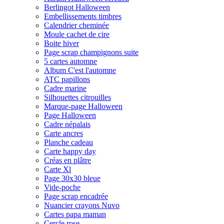
Berlingot Halloween
Embellissements timbres
Calendrier cheminée
Moule cachet de cire
Boite hiver
Page scrap champignons suite
5 cartes automne
Album C'est l'automne
ATC papillons
Cadre marine
Silhouettes citrouilles
Marque-page Halloween
Page Halloween
Cadre népalais
Carte ancres
Planche cadeau
Carte happy day
Créas en plâtre
Carte Xl
Page 30x30 bleue
Vide-poche
Page scrap encadrée
Nuancier crayons Nuvo
Cartes papa maman
Cercle rose