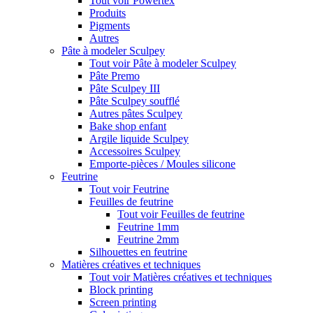
Tout voir Powertex
Produits
Pigments
Autres
Pâte à modeler Sculpey
Tout voir Pâte à modeler Sculpey
Pâte Premo
Pâte Sculpey III
Pâte Sculpey soufflé
Autres pâtes Sculpey
Bake shop enfant
Argile liquide Sculpey
Accessoires Sculpey
Emporte-pièces / Moules silicone
Feutrine
Tout voir Feutrine
Feuilles de feutrine
Tout voir Feuilles de feutrine
Feutrine 1mm
Feutrine 2mm
Silhouettes en feutrine
Matières créatives et techniques
Tout voir Matières créatives et techniques
Block printing
Screen printing