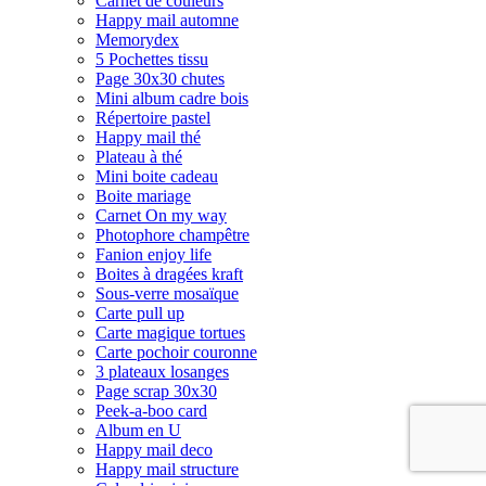
Carnet de couleurs
Happy mail automne
Memorydex
5 Pochettes tissu
Page 30x30 chutes
Mini album cadre bois
Répertoire pastel
Happy mail thé
Plateau à thé
Mini boite cadeau
Boite mariage
Carnet On my way
Photophore champêtre
Fanion enjoy life
Boites à dragées kraft
Sous-verre mosaïque
Carte pull up
Carte magique tortues
Carte pochoir couronne
3 plateaux losanges
Page scrap 30x30
Peek-a-boo card
Album en U
Happy mail deco
Happy mail structure