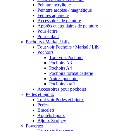
Peinture acrylique
Peinture ardoise / magnétique
Feutres aquarelle
Accessoires de peinture
Apprêts et auxiliaires de peinture
Pour écrire
Pour enfant
Pochoirs / Markal / Lily
Tout voir Pochoirs / Markal / Lily
Pochoirs
Tout voir Pochoirs
Pochoirs A3
Pochoirs A4
Pochoirs format carterie
Autres pochoirs
Pochoirs kraft
Accessoires pour pochoirs
Perles et bijoux
Tout voir Perles et bijoux
Perles
Bracelets
Apprêts bijoux
Bijoux Sculpey
Powertex