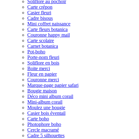
Soliflore au pochoir
Carte crépon
Casier fleuri
Cadre bisous
Mini coffret naissance
Carte fleurs botanica
Couronne happy mail
Carte scolaire
Carnet botanica
Pot-boho
Porte-nom fleuri
Soliflore en bois
Boite merci
Fleur en papier
Couronne merci
Marque-page papier safari
Bougie maison
Déco mini album corail
Mini-album corail
Moulez une bougie
Casier bois éventail
Carte boho
Photophore boho
Cercle macramé
Cadre 5 silhouettes