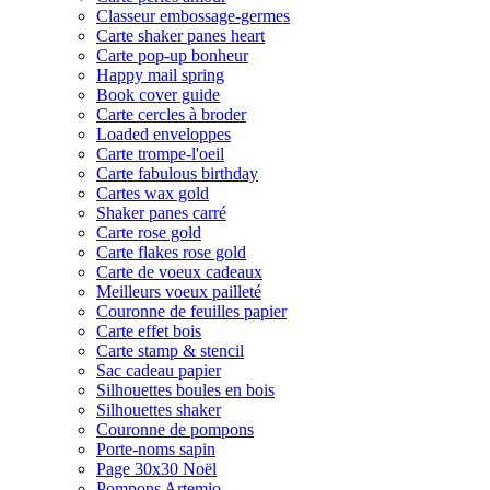
Classeur embossage-germes
Carte shaker panes heart
Carte pop-up bonheur
Happy mail spring
Book cover guide
Carte cercles à broder
Loaded enveloppes
Carte trompe-l'oeil
Carte fabulous birthday
Cartes wax gold
Shaker panes carré
Carte rose gold
Carte flakes rose gold
Carte de voeux cadeaux
Meilleurs voeux pailleté
Couronne de feuilles papier
Carte effet bois
Carte stamp & stencil
Sac cadeau papier
Silhouettes boules en bois
Silhouettes shaker
Couronne de pompons
Porte-noms sapin
Page 30x30 Noël
Pompons Artemio