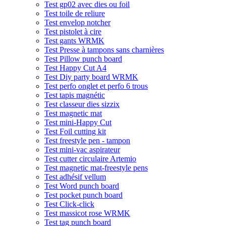
Test gp02 avec dies ou foil
Test toile de reliure
Test envelop notcher
Test pistolet à cire
Test gants WRMK
Test Presse à tampons sans charnières
Test Pillow punch board
Test Happy Cut A4
Test Diy party board WRMK
Test perfo onglet et perfo 6 trous
Test tapis magnétic
Test classeur dies sizzix
Test magnetic mat
Test mini-Happy Cut
Test Foil cutting kit
Test freestyle pen - tampon
Test mini-vac aspirateur
Test cutter circulaire Artemio
Test magnetic mat-freestyle pens
Test adhésif vellum
Test Word punch board
Test pocket punch board
Test Click-click
Test massicot rose WRMK
Test tag punch board