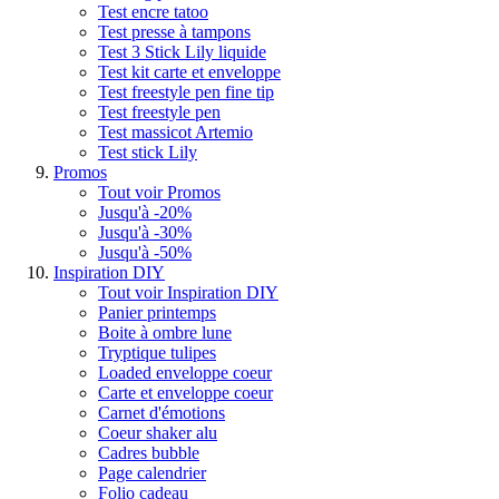
Test encre tatoo
Test presse à tampons
Test 3 Stick Lily liquide
Test kit carte et enveloppe
Test freestyle pen fine tip
Test freestyle pen
Test massicot Artemio
Test stick Lily
Promos
Tout voir Promos
Jusqu'à -20%
Jusqu'à -30%
Jusqu'à -50%
Inspiration DIY
Tout voir Inspiration DIY
Panier printemps
Boite à ombre lune
Tryptique tulipes
Loaded enveloppe coeur
Carte et enveloppe coeur
Carnet d'émotions
Coeur shaker alu
Cadres bubble
Page calendrier
Folio cadeau