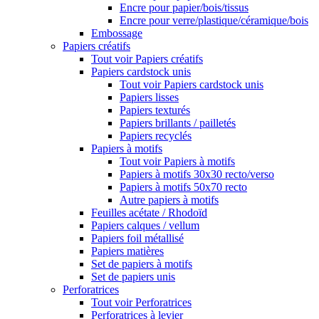
Encre pour papier/bois/tissus
Encre pour verre/plastique/céramique/bois
Embossage
Papiers créatifs
Tout voir Papiers créatifs
Papiers cardstock unis
Tout voir Papiers cardstock unis
Papiers lisses
Papiers texturés
Papiers brillants / pailletés
Papiers recyclés
Papiers à motifs
Tout voir Papiers à motifs
Papiers à motifs 30x30 recto/verso
Papiers à motifs 50x70 recto
Autre papiers à motifs
Feuilles acétate / Rhodoïd
Papiers calques / vellum
Papiers foil métallisé
Papiers matières
Set de papiers à motifs
Set de papiers unis
Perforatrices
Tout voir Perforatrices
Perforatrices à levier