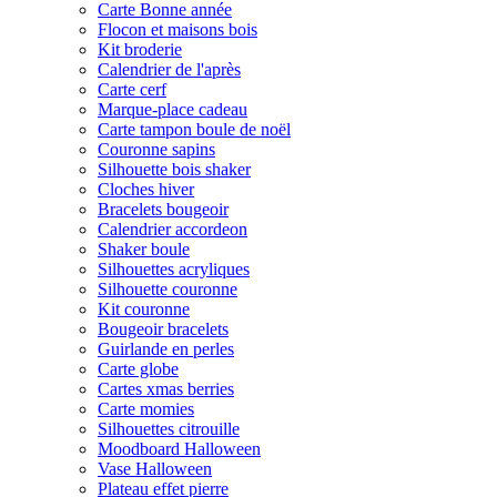
Carte Bonne année
Flocon et maisons bois
Kit broderie
Calendrier de l'après
Carte cerf
Marque-place cadeau
Carte tampon boule de noël
Couronne sapins
Silhouette bois shaker
Cloches hiver
Bracelets bougeoir
Calendrier accordeon
Shaker boule
Silhouettes acryliques
Silhouette couronne
Kit couronne
Bougeoir bracelets
Guirlande en perles
Carte globe
Cartes xmas berries
Carte momies
Silhouettes citrouille
Moodboard Halloween
Vase Halloween
Plateau effet pierre