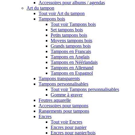
Accessoires pour albums / agendas
Art du tampon
Tout voir Art du tampon
Tampons bois
Tout voir Tampons bois
Set tampons bois
Petits tampons bois
Moyens tampons bois
Grands tampons bois
Tampons en Français
Tampons en Anglais
Tampons en Néérlandais
Tampons en Allemand
Tampons en Espagnol
Tampons transparents
Tampons personnalisables
Tout voir Tampons personnalisables
Gomme à graver
Feutres aquarelle
Accessoires pour tampons
Rangements pour tampons
Encres
Tout voir Encres
Encres pour papier
Encres pour papier/bois