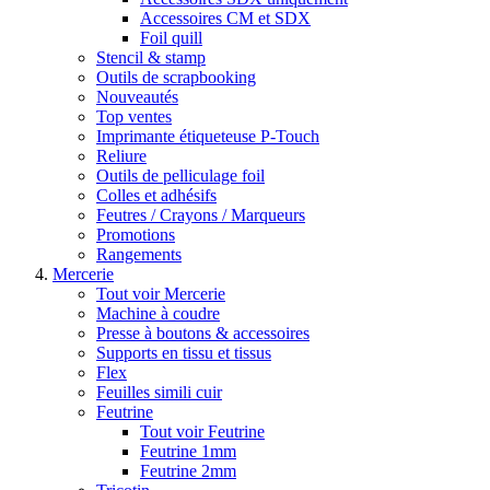
Accessoires CM et SDX
Foil quill
Stencil & stamp
Outils de scrapbooking
Nouveautés
Top ventes
Imprimante étiqueteuse P-Touch
Reliure
Outils de pelliculage foil
Colles et adhésifs
Feutres / Crayons / Marqueurs
Promotions
Rangements
Mercerie
Tout voir Mercerie
Machine à coudre
Presse à boutons & accessoires
Supports en tissu et tissus
Flex
Feuilles simili cuir
Feutrine
Tout voir Feutrine
Feutrine 1mm
Feutrine 2mm