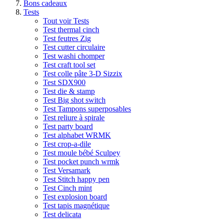
Bons cadeaux
Tests
Tout voir Tests
Test thermal cinch
Test feutres Zig
Test cutter circulaire
Test washi chomper
Test craft tool set
Test colle pâte 3-D Sizzix
Test SDX900
Test die & stamp
Test Big shot switch
Test Tampons superposables
Test reliure à spirale
Test party board
Test alphabet WRMK
Test crop-a-dile
Test moule bébé Sculpey
Test pocket punch wrmk
Test Versamark
Test Stitch happy pen
Test Cinch mint
Test explosion board
Test tapis magnétique
Test delicata