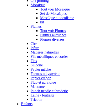
Gel printing
Mosaique
Tout voir Mosaique
Set de Mosaïques
Mosaïque autocollante
kit
Plumes
Tout voir Plumes
Plumes autruches
Plumes diverses
Cire
Plâtre
Matières naturelles
Fils métalliques et cordes
Flex
Silicone
Papier mâché
Formes polystyrène
Papier crépon
Fluo et acrylqiue
Macramé
Punch needle et broderie
Laine / feutrage
Tricotin
Enfants