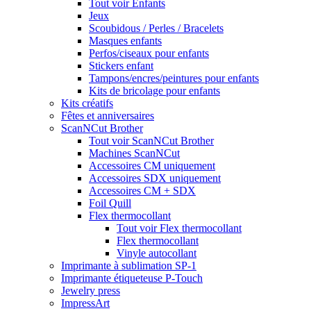
Tout voir Enfants
Jeux
Scoubidous / Perles / Bracelets
Masques enfants
Perfos/ciseaux pour enfants
Stickers enfant
Tampons/encres/peintures pour enfants
Kits de bricolage pour enfants
Kits créatifs
Fêtes et anniversaires
ScanNCut Brother
Tout voir ScanNCut Brother
Machines ScanNCut
Accessoires CM uniquement
Accessoires SDX uniquement
Accessoires CM + SDX
Foil Quill
Flex thermocollant
Tout voir Flex thermocollant
Flex thermocollant
Vinyle autocollant
Imprimante à sublimation SP-1
Imprimante étiqueteuse P-Touch
Jewelry press
ImpressArt