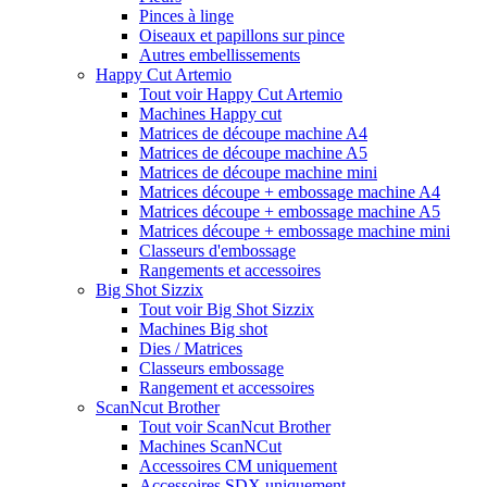
Pinces à linge
Oiseaux et papillons sur pince
Autres embellissements
Happy Cut Artemio
Tout voir Happy Cut Artemio
Machines Happy cut
Matrices de découpe machine A4
Matrices de découpe machine A5
Matrices de découpe machine mini
Matrices découpe + embossage machine A4
Matrices découpe + embossage machine A5
Matrices découpe + embossage machine mini
Classeurs d'embossage
Rangements et accessoires
Big Shot Sizzix
Tout voir Big Shot Sizzix
Machines Big shot
Dies / Matrices
Classeurs embossage
Rangement et accessoires
ScanNcut Brother
Tout voir ScanNcut Brother
Machines ScanNCut
Accessoires CM uniquement
Accessoires SDX uniquement