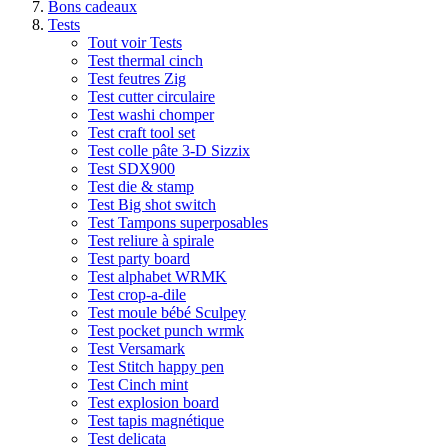
Bons cadeaux
Tests
Tout voir Tests
Test thermal cinch
Test feutres Zig
Test cutter circulaire
Test washi chomper
Test craft tool set
Test colle pâte 3-D Sizzix
Test SDX900
Test die & stamp
Test Big shot switch
Test Tampons superposables
Test reliure à spirale
Test party board
Test alphabet WRMK
Test crop-a-dile
Test moule bébé Sculpey
Test pocket punch wrmk
Test Versamark
Test Stitch happy pen
Test Cinch mint
Test explosion board
Test tapis magnétique
Test delicata