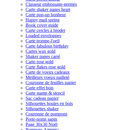
Classeur embossage-germes
Carte shaker panes heart
Carte pop-up bonheur
Happy mail spring
Book cover guide
Carte cercles à broder
Loaded enveloppes
Carte trompe-l'oeil
Carte fabulous birthday
Cartes wax gold
Shaker panes carré
Carte rose gold
Carte flakes rose gold
Carte de voeux cadeaux
Meilleurs voeux pailleté
Couronne de feuilles papier
Carte effet bois
Carte stamp & stencil
Sac cadeau papier
Silhouettes boules en bois
Silhouettes shaker
Couronne de pompons
Porte-noms sapin
Page 30x30 Noël
Pompons Artemio