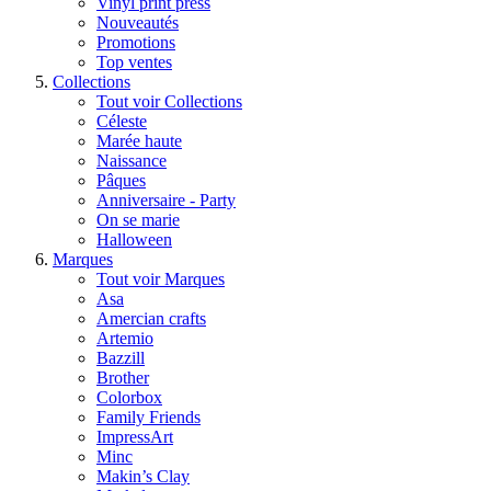
Vinyl print press
Nouveautés
Promotions
Top ventes
Collections
Tout voir Collections
Céleste
Marée haute
Naissance
Pâques
Anniversaire - Party
On se marie
Halloween
Marques
Tout voir Marques
Asa
Amercian crafts
Artemio
Bazzill
Brother
Colorbox
Family Friends
ImpressArt
Minc
Makin’s Clay