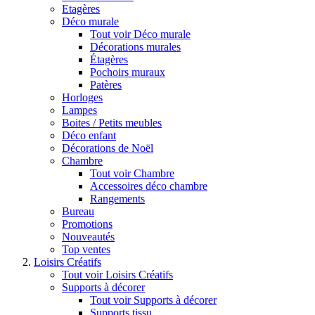
Etagères
Déco murale
Tout voir Déco murale
Décorations murales
Étagères
Pochoirs muraux
Patères
Horloges
Lampes
Boites / Petits meubles
Déco enfant
Décorations de Noël
Chambre
Tout voir Chambre
Accessoires déco chambre
Rangements
Bureau
Promotions
Nouveautés
Top ventes
Loisirs Créatifs
Tout voir Loisirs Créatifs
Supports à décorer
Tout voir Supports à décorer
Supports tissu