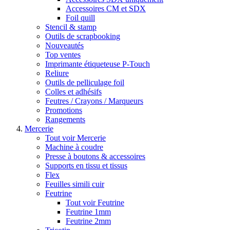
Accessoires CM et SDX
Foil quill
Stencil & stamp
Outils de scrapbooking
Nouveautés
Top ventes
Imprimante étiqueteuse P-Touch
Reliure
Outils de pelliculage foil
Colles et adhésifs
Feutres / Crayons / Marqueurs
Promotions
Rangements
Mercerie
Tout voir Mercerie
Machine à coudre
Presse à boutons & accessoires
Supports en tissu et tissus
Flex
Feuilles simili cuir
Feutrine
Tout voir Feutrine
Feutrine 1mm
Feutrine 2mm