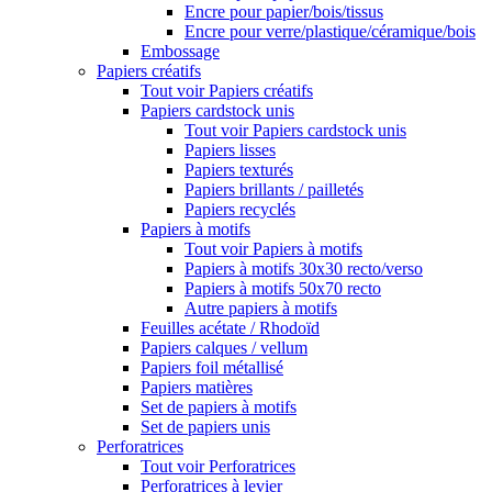
Encre pour papier/bois/tissus
Encre pour verre/plastique/céramique/bois
Embossage
Papiers créatifs
Tout voir Papiers créatifs
Papiers cardstock unis
Tout voir Papiers cardstock unis
Papiers lisses
Papiers texturés
Papiers brillants / pailletés
Papiers recyclés
Papiers à motifs
Tout voir Papiers à motifs
Papiers à motifs 30x30 recto/verso
Papiers à motifs 50x70 recto
Autre papiers à motifs
Feuilles acétate / Rhodoïd
Papiers calques / vellum
Papiers foil métallisé
Papiers matières
Set de papiers à motifs
Set de papiers unis
Perforatrices
Tout voir Perforatrices
Perforatrices à levier