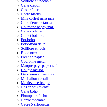
Soliflore au pochoir
Carte crépon
Casier fleuri
Cadre bisous
Mini coffret naissance
Carte fleurs botanica
Couronne happy mail
Carte scolaire
Carnet botanica
Pot-boho
Porte-nom fleuri
Soliflore en bois
Boite merci
Fleur en papier
Couronne merci
Marque-page papier safari
Bougie maison
Déco mini album corail
Mini-album corail
Moulez une bougie
Casier bois éventail
Carte boho
Photophore boho
Cercle macramé
Cadre 5 silhouettes