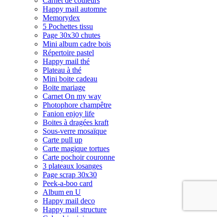
Carnet de couleurs
Happy mail automne
Memorydex
5 Pochettes tissu
Page 30x30 chutes
Mini album cadre bois
Répertoire pastel
Happy mail thé
Plateau à thé
Mini boite cadeau
Boite mariage
Carnet On my way
Photophore champêtre
Fanion enjoy life
Boites à dragées kraft
Sous-verre mosaïque
Carte pull up
Carte magique tortues
Carte pochoir couronne
3 plateaux losanges
Page scrap 30x30
Peek-a-boo card
Album en U
Happy mail deco
Happy mail structure