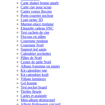
Carte shaker bonne année
Carte cire pour scrap
Cartes voeux flocons
Porte-courrier pochoir
Luge neige 3D
Marque-place rustique
Etiquette cadeau SNC
Test cachets de cire
Flocons en plâtre
Couronne rustique
Couronne Noël
Support led sapin
Calendrier pochettes
Plâtre de Noël
Centre de table Noël
Album Automne en papier
Kit calendrier jute
Kit calendrier kraft
Village lumineux
Gel bougie
Test pocket board
Tirelire fleurie
Cartes et araignée
Mini-album déstructuré
Album Halloween cercueil