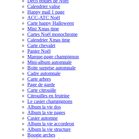
Déco boules de Noël
Calendrier valise
Happy mail 1 page
ACC-ATC Noël
Carte happy Halloween
Mini Xmas time
Cartes Noël monochrome
Calendrier Xmas time
Carte chevalet
Panier Noël
Marque-page champignon
Mini-album automnale
Boite surprise automnale
Cadre automnale
Carte arbres
Page de garde
Carte citrouille
Citrouilles en feutrine
Le casier champignons
Album la vie dos
Album la vie pages
Casier automne
Album la vie accordeon
Album la vie structure
Bougie arches