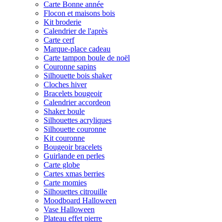
Carte Bonne année
Flocon et maisons bois
Kit broderie
Calendrier de l'après
Carte cerf
Marque-place cadeau
Carte tampon boule de noël
Couronne sapins
Silhouette bois shaker
Cloches hiver
Bracelets bougeoir
Calendrier accordeon
Shaker boule
Silhouettes acryliques
Silhouette couronne
Kit couronne
Bougeoir bracelets
Guirlande en perles
Carte globe
Cartes xmas berries
Carte momies
Silhouettes citrouille
Moodboard Halloween
Vase Halloween
Plateau effet pierre