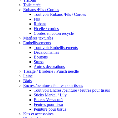
Tricotin
Toile cirée
Rubans /Fils / Cordes
Tout voir Rubans /Fils / Cordes
Fils
Rubans
Ficelle / cordes
Cordes en coton recyclé
Matières texturées
Embellissements
Tout voir Embellissements
Décalcomanies
Boutons
Strass
Autres décorations
Tissage / Broderie / Punch needle
Laine
Biais
Encres /peinture / feutres pour tissus
Tout voir Encres /peinture / feutres pour tissus
Sticks Markal / Lily
Encres Versacraft
Feutres pour tissu
Peinture pour tissus
Kits et accessoires