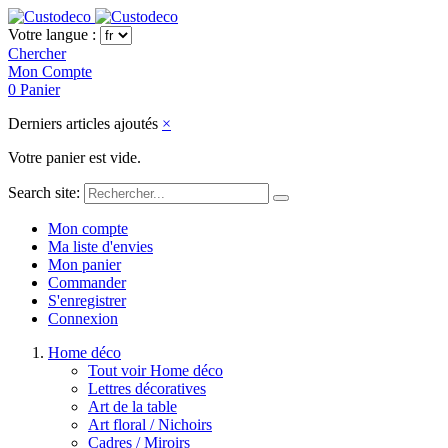
Votre langue :
Chercher
Mon Compte
0
Panier
Derniers articles ajoutés
×
Votre panier est vide.
Search site:
Mon compte
Ma liste d'envies
Mon panier
Commander
S'enregistrer
Connexion
Home déco
Tout voir Home déco
Lettres décoratives
Art de la table
Art floral / Nichoirs
Cadres / Miroirs