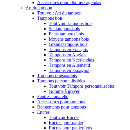
Accessoires pour albums / agendas
Art du tampon
Tout voir Art du tampon
Tampons bois
Tout voir Tampons bois
Set tampons bois
Petits tampons bois
Moyens tampons bois
Grands tampons bois
Tampons en Français
Tampons en Anglais
Tampons en Néérlandais
Tampons en Allemand
Tampons en Espagnol
Tampons transparents
Tampons personnalisables
Tout voir Tampons personnalisables
Gomme à graver
Feutres aquarelle
Accessoires pour tampons
Rangements pour tampons
Encres
Tout voir Encres
Encres pour papier
Encres pour papier/bois