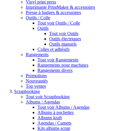
Vinyl print press
Imprimante PrintMaker & accessoires
Presse à badges & accessoires
Outils / Colle
Tout voir Outils / Colle
Outils
Tout voir Outils
Outils électriques
Outils manuels
Colles et adhésifs
Rangements
Tout voir Rangements
Rangements pour machines
Rangements divers
Promotions
Nouveautés
Top ventes
Scrapbooking
Tout voir Scrapbooking
Albums / Agendas
Tout voir Albums / Agendas
Albums à pochettes
Albums kraft
Agendas / Carnets
Kits albums scrap