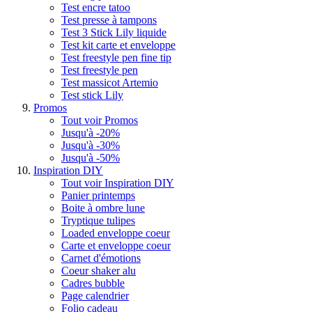
Test encre tatoo
Test presse à tampons
Test 3 Stick Lily liquide
Test kit carte et enveloppe
Test freestyle pen fine tip
Test freestyle pen
Test massicot Artemio
Test stick Lily
Promos
Tout voir Promos
Jusqu'à -20%
Jusqu'à -30%
Jusqu'à -50%
Inspiration DIY
Tout voir Inspiration DIY
Panier printemps
Boite à ombre lune
Tryptique tulipes
Loaded enveloppe coeur
Carte et enveloppe coeur
Carnet d'émotions
Coeur shaker alu
Cadres bubble
Page calendrier
Folio cadeau