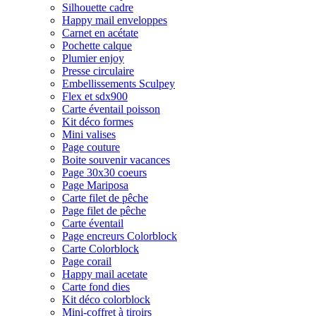
Silhouette cadre
Happy mail enveloppes
Carnet en acétate
Pochette calque
Plumier enjoy
Presse circulaire
Embellissements Sculpey
Flex et sdx900
Carte éventail poisson
Kit déco formes
Mini valises
Page couture
Boite souvenir vacances
Page 30x30 coeurs
Page Mariposa
Carte filet de pêche
Page filet de pêche
Carte éventail
Page encreurs Colorblock
Carte Colorblock
Page corail
Happy mail acetate
Carte fond dies
Kit déco colorblock
Mini-coffret à tiroirs