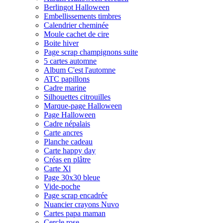
Berlingot Halloween
Embellissements timbres
Calendrier cheminée
Moule cachet de cire
Boite hiver
Page scrap champignons suite
5 cartes automne
Album C'est l'automne
ATC papillons
Cadre marine
Silhouettes citrouilles
Marque-page Halloween
Page Halloween
Cadre népalais
Carte ancres
Planche cadeau
Carte happy day
Créas en plâtre
Carte Xl
Page 30x30 bleue
Vide-poche
Page scrap encadrée
Nuancier crayons Nuvo
Cartes papa maman
Cercle rose