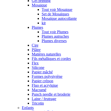
Gel printing
Mosaique
Tout voir Mosaique
Set de Mosaïques
Mosaïque autocollante
kit
Plumes
Tout voir Plumes
Plumes autruches
Plumes diverses
Cire
Plâtre
Matières naturelles
Fils métalliques et cordes
Flex
Silicone
Papier mâché
Formes polystyrène
Papier crépon
Fluo et acrylqiue
Macramé
Punch needle et broderie
Laine / feutrage
Tricotin
Enfants