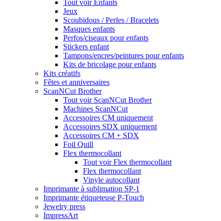
Tout voir Enfants
Jeux
Scoubidous / Perles / Bracelets
Masques enfants
Perfos/ciseaux pour enfants
Stickers enfant
Tampons/encres/peintures pour enfants
Kits de bricolage pour enfants
Kits créatifs
Fêtes et anniversaires
ScanNCut Brother
Tout voir ScanNCut Brother
Machines ScanNCut
Accessoires CM uniquement
Accessoires SDX uniquement
Accessoires CM + SDX
Foil Quill
Flex thermocollant
Tout voir Flex thermocollant
Flex thermocollant
Vinyle autocollant
Imprimante à sublimation SP-1
Imprimante étiqueteuse P-Touch
Jewelry press
ImpressArt