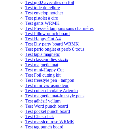
Test gp02 avec dies ou foil
Test toile de reliure
Test envelop notcher
Test pistolet à cire
Test gants WRMK
Test Presse à tampons sans charnières
Test Pillow punch board
Test Happy Cut A4
Test Diy party board WRMK
Test perfo onglet et perfo 6 trous
Test tapis magnétic
Test classeur dies sizzix
Test magnetic mat
Test mini-Happy Cut
Test Foil cutting kit
Test freestyle pen - tampon
Test mini-vac aspirateur
Test cutter circulaire Artemio
Test magnetic mat-freestyle pens
Test adhésif vellum
Test Word punch board
Test pocket punch board
Test Click-click
Test massicot rose WRMK
Test tag punch board