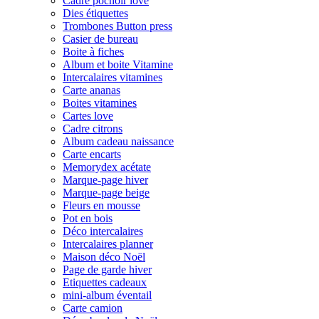
Cadre pochoir love
Dies étiquettes
Trombones Button press
Casier de bureau
Boite à fiches
Album et boite Vitamine
Intercalaires vitamines
Carte ananas
Boites vitamines
Cartes love
Cadre citrons
Album cadeau naissance
Carte encarts
Memorydex acétate
Marque-page hiver
Marque-page beige
Fleurs en mousse
Pot en bois
Déco intercalaires
Intercalaires planner
Maison déco Noël
Page de garde hiver
Etiquettes cadeaux
mini-album éventail
Carte camion