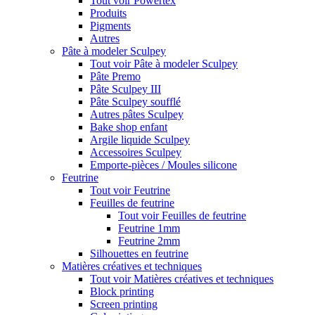
Tout voir Powertex
Produits
Pigments
Autres
Pâte à modeler Sculpey
Tout voir Pâte à modeler Sculpey
Pâte Premo
Pâte Sculpey III
Pâte Sculpey soufflé
Autres pâtes Sculpey
Bake shop enfant
Argile liquide Sculpey
Accessoires Sculpey
Emporte-pièces / Moules silicone
Feutrine
Tout voir Feutrine
Feuilles de feutrine
Tout voir Feuilles de feutrine
Feutrine 1mm
Feutrine 2mm
Silhouettes en feutrine
Matières créatives et techniques
Tout voir Matières créatives et techniques
Block printing
Screen printing