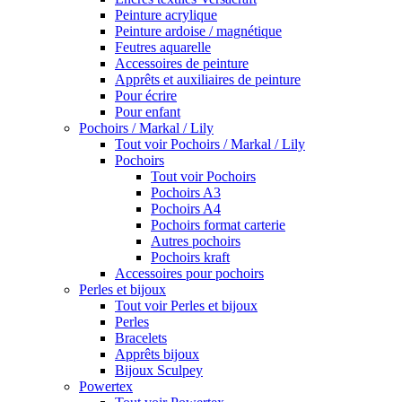
Peinture acrylique
Peinture ardoise / magnétique
Feutres aquarelle
Accessoires de peinture
Apprêts et auxiliaires de peinture
Pour écrire
Pour enfant
Pochoirs / Markal / Lily
Tout voir Pochoirs / Markal / Lily
Pochoirs
Tout voir Pochoirs
Pochoirs A3
Pochoirs A4
Pochoirs format carterie
Autres pochoirs
Pochoirs kraft
Accessoires pour pochoirs
Perles et bijoux
Tout voir Perles et bijoux
Perles
Bracelets
Apprêts bijoux
Bijoux Sculpey
Powertex