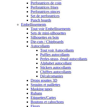
Perforatrices de coin
Perforatrices frises
Perforatrices pinces
Set de perforatrices
Punch boards
Embellissements
Tout voir Embellissements
Sets de mini-silhouettes
Silhouettes en bois
Die-cuts / Chipboards
Autocollants
Tout voir Autocollants
Puffies autocollants
Perles,strass, émail autocollants
Alphabet autocollant
Stickers autocollants
Chiffres autocollants
Décalcomanies
Drops gouttes 3D
Sequins et paillettes
Masking tapes
Rubans
Etiquettes/Cartes
Boutons et cabochons
Fleurs