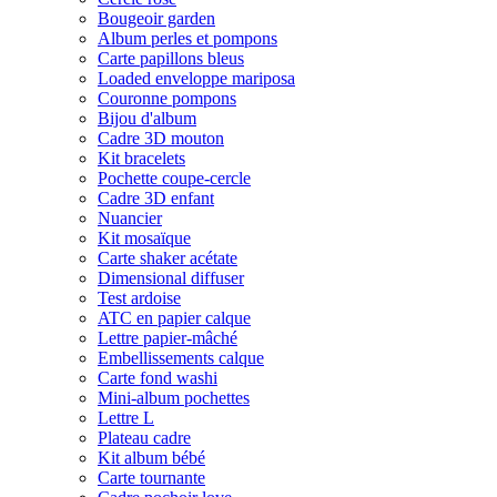
Bougeoir garden
Album perles et pompons
Carte papillons bleus
Loaded enveloppe mariposa
Couronne pompons
Bijou d'album
Cadre 3D mouton
Kit bracelets
Pochette coupe-cercle
Cadre 3D enfant
Nuancier
Kit mosaïque
Carte shaker acétate
Dimensional diffuser
Test ardoise
ATC en papier calque
Lettre papier-mâché
Embellissements calque
Carte fond washi
Mini-album pochettes
Lettre L
Plateau cadre
Kit album bébé
Carte tournante