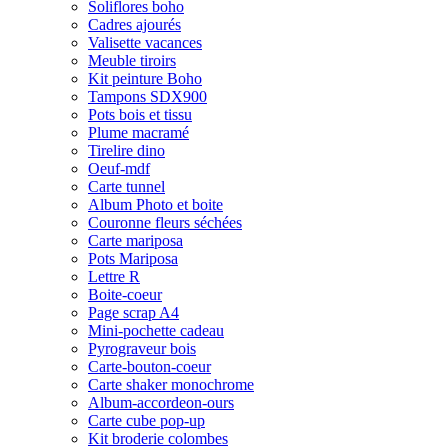
Soliflores boho
Cadres ajourés
Valisette vacances
Meuble tiroirs
Kit peinture Boho
Tampons SDX900
Pots bois et tissu
Plume macramé
Tirelire dino
Oeuf-mdf
Carte tunnel
Album Photo et boite
Couronne fleurs séchées
Carte mariposa
Pots Mariposa
Lettre R
Boite-coeur
Page scrap A4
Mini-pochette cadeau
Pyrograveur bois
Carte-bouton-coeur
Carte shaker monochrome
Album-accordeon-ours
Carte cube pop-up
Kit broderie colombes