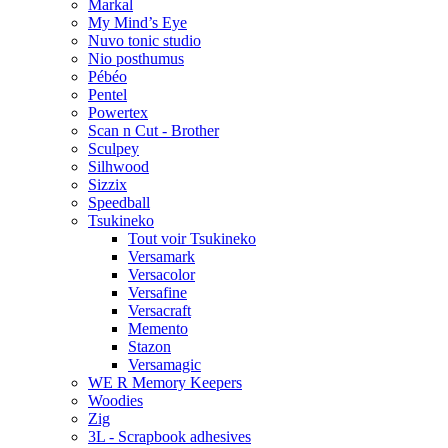
Markal
My Mind’s Eye
Nuvo tonic studio
Nio posthumus
Pébéo
Pentel
Powertex
Scan n Cut - Brother
Sculpey
Silhwood
Sizzix
Speedball
Tsukineko
Tout voir Tsukineko
Versamark
Versacolor
Versafine
Versacraft
Memento
Stazon
Versamagic
WE R Memory Keepers
Woodies
Zig
3L - Scrapbook adhesives