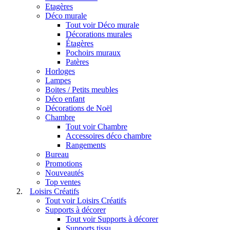
Etagères
Déco murale
Tout voir Déco murale
Décorations murales
Étagères
Pochoirs muraux
Patères
Horloges
Lampes
Boites / Petits meubles
Déco enfant
Décorations de Noël
Chambre
Tout voir Chambre
Accessoires déco chambre
Rangements
Bureau
Promotions
Nouveautés
Top ventes
Loisirs Créatifs
Tout voir Loisirs Créatifs
Supports à décorer
Tout voir Supports à décorer
Supports tissu