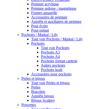
Peinture acrylique
Peinture ardoise / magnétique
Feutres aquarelle
Accessoires de peinture
Apprêts et auxiliaires de peinture
Pour écrire
Pour enfant
Pochoirs / Markal / Lily
Tout voir Pochoirs / Markal / Lily
Pochoirs
Tout voir Pochoirs
Pochoirs A3
Pochoirs A4
Pochoirs format carterie
Autres pochoirs
Pochoirs kraft
Accessoires pour pochoirs
Perles et bijoux
Tout voir Perles et bijoux
Perles
Bracelets
Apprêts bijoux
Bijoux Sculpey
Powertex