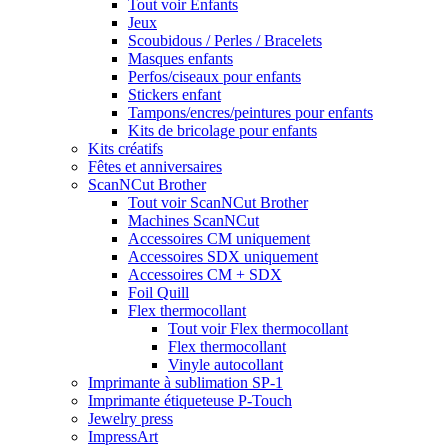
Tout voir Enfants
Jeux
Scoubidous / Perles / Bracelets
Masques enfants
Perfos/ciseaux pour enfants
Stickers enfant
Tampons/encres/peintures pour enfants
Kits de bricolage pour enfants
Kits créatifs
Fêtes et anniversaires
ScanNCut Brother
Tout voir ScanNCut Brother
Machines ScanNCut
Accessoires CM uniquement
Accessoires SDX uniquement
Accessoires CM + SDX
Foil Quill
Flex thermocollant
Tout voir Flex thermocollant
Flex thermocollant
Vinyle autocollant
Imprimante à sublimation SP-1
Imprimante étiqueteuse P-Touch
Jewelry press
ImpressArt