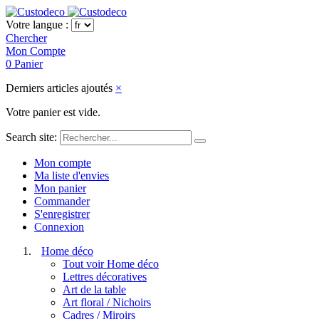
Votre langue :
Chercher
Mon Compte
0
Panier
Derniers articles ajoutés
×
Votre panier est vide.
Search site:
Mon compte
Ma liste d'envies
Mon panier
Commander
S'enregistrer
Connexion
Home déco
Tout voir Home déco
Lettres décoratives
Art de la table
Art floral / Nichoirs
Cadres / Miroirs