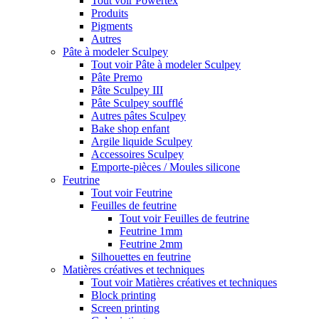
Tout voir Powertex
Produits
Pigments
Autres
Pâte à modeler Sculpey
Tout voir Pâte à modeler Sculpey
Pâte Premo
Pâte Sculpey III
Pâte Sculpey soufflé
Autres pâtes Sculpey
Bake shop enfant
Argile liquide Sculpey
Accessoires Sculpey
Emporte-pièces / Moules silicone
Feutrine
Tout voir Feutrine
Feuilles de feutrine
Tout voir Feuilles de feutrine
Feutrine 1mm
Feutrine 2mm
Silhouettes en feutrine
Matières créatives et techniques
Tout voir Matières créatives et techniques
Block printing
Screen printing