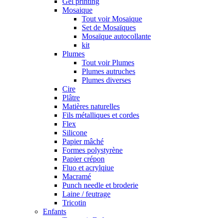
Gel printing
Mosaique
Tout voir Mosaique
Set de Mosaïques
Mosaïque autocollante
kit
Plumes
Tout voir Plumes
Plumes autruches
Plumes diverses
Cire
Plâtre
Matières naturelles
Fils métalliques et cordes
Flex
Silicone
Papier mâché
Formes polystyrène
Papier crépon
Fluo et acrylqiue
Macramé
Punch needle et broderie
Laine / feutrage
Tricotin
Enfants