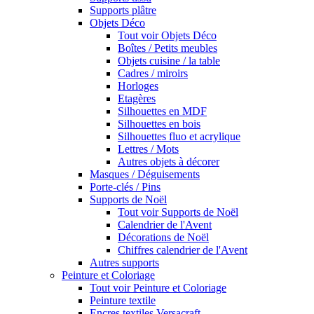
Supports plâtre
Objets Déco
Tout voir Objets Déco
Boîtes / Petits meubles
Objets cuisine / la table
Cadres / miroirs
Horloges
Etagères
Silhouettes en MDF
Silhouettes en bois
Silhouettes fluo et acrylique
Lettres / Mots
Autres objets à décorer
Masques / Déguisements
Porte-clés / Pins
Supports de Noël
Tout voir Supports de Noël
Calendrier de l'Avent
Décorations de Noël
Chiffres calendrier de l'Avent
Autres supports
Peinture et Coloriage
Tout voir Peinture et Coloriage
Peinture textile
Encres textiles Versacraft