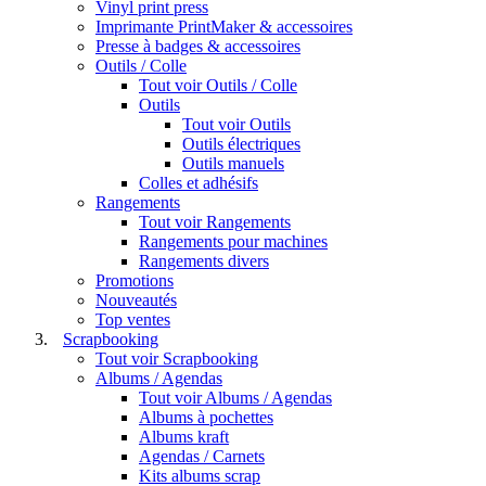
Vinyl print press
Imprimante PrintMaker & accessoires
Presse à badges & accessoires
Outils / Colle
Tout voir Outils / Colle
Outils
Tout voir Outils
Outils électriques
Outils manuels
Colles et adhésifs
Rangements
Tout voir Rangements
Rangements pour machines
Rangements divers
Promotions
Nouveautés
Top ventes
Scrapbooking
Tout voir Scrapbooking
Albums / Agendas
Tout voir Albums / Agendas
Albums à pochettes
Albums kraft
Agendas / Carnets
Kits albums scrap