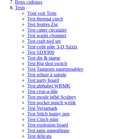
Bons cadeaux
Tests
Tout voir Tests
Test thermal cinch
Test feutres Zig
Test cutter circulaire
Test washi chomper
Test craft tool set
Test colle pâte 3-D Sizzix
Test SDX900
Test die & stamp
Test Big shot switch
Test Tampons superposables
Test reliure à spirale
Test party board
Test alphabet WRMK
Test crop-a-dile
Test moule bébé Sculpey
Test pocket punch wrmk
Test Versamark
Test Stitch happy pen
Test Cinch mint
Test explosion board
Test tapis magnétique
Test delicata