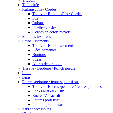
Tricotin
Toile cirée
Rubans /Fils / Cordes
Tout voir Rubans /Fils / Cordes
Fils
Rubans
Ficelle / cordes
Cordes en coton recyclé
Matières texturées
Embellissements
Tout voir Embellissements
Décalcomanies
Boutons
Strass
Autres décorations
Tissage / Broderie / Punch needle
Laine
Biais
Encres /peinture / feutres pour tissus
Tout voir Encres /peinture / feutres pour tissus
Sticks Markal / Lily
Encres Versacraft
Feutres pour tissu
Peinture pour tissus
Kits et accessoires