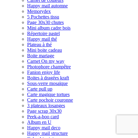
Carnet de couleurs
Happy mail automne
Memorydex
5 Pochettes tissu
Page 30x30 chutes
Mini album cadre bois
Répertoire pastel
Happy mail thé
Plateau à thé
Mini boite cadeau
Boite mariage
Carnet On my way
Photophore champêtre
Fanion enjoy life
Boites à dragées kraft
Sous-verre mosaïque
Carte pull up
Carte magique tortues
Carte pochoir couronne
3 plateaux losanges
Page scrap 30x30
Peek-a-boo card
Album en U
Happy mail deco
Happy mail structure