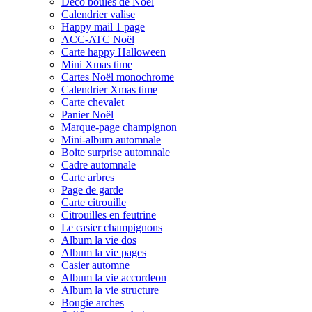
Déco boules de Noël
Calendrier valise
Happy mail 1 page
ACC-ATC Noël
Carte happy Halloween
Mini Xmas time
Cartes Noël monochrome
Calendrier Xmas time
Carte chevalet
Panier Noël
Marque-page champignon
Mini-album automnale
Boite surprise automnale
Cadre automnale
Carte arbres
Page de garde
Carte citrouille
Citrouilles en feutrine
Le casier champignons
Album la vie dos
Album la vie pages
Casier automne
Album la vie accordeon
Album la vie structure
Bougie arches