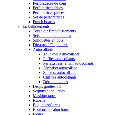
Perforatrices de coin
Perforatrices frises
Perforatrices pinces
Set de perforatrices
Punch boards
Embellissements
Tout voir Embellissements
Sets de mini-silhouettes
Silhouettes en bois
Die-cuts / Chipboards
Autocollants
Tout voir Autocollants
Puffies autocollants
Perles,strass, émail autocollants
Alphabet autocollant
Stickers autocollants
Chiffres autocollants
Décalcomanies
Drops gouttes 3D
Sequins et paillettes
Masking tapes
Rubans
Etiquettes/Cartes
Boutons et cabochons
Fleurs