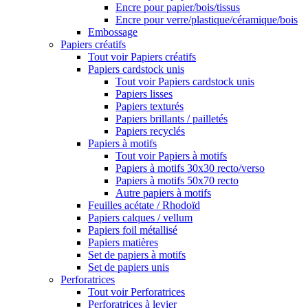
Encre pour papier/bois/tissus
Encre pour verre/plastique/céramique/bois
Embossage
Papiers créatifs
Tout voir Papiers créatifs
Papiers cardstock unis
Tout voir Papiers cardstock unis
Papiers lisses
Papiers texturés
Papiers brillants / pailletés
Papiers recyclés
Papiers à motifs
Tout voir Papiers à motifs
Papiers à motifs 30x30 recto/verso
Papiers à motifs 50x70 recto
Autre papiers à motifs
Feuilles acétate / Rhodoïd
Papiers calques / vellum
Papiers foil métallisé
Papiers matières
Set de papiers à motifs
Set de papiers unis
Perforatrices
Tout voir Perforatrices
Perforatrices à levier