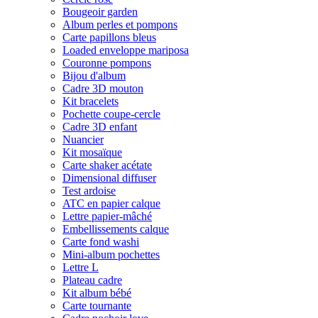
Bougeoir garden
Album perles et pompons
Carte papillons bleus
Loaded enveloppe mariposa
Couronne pompons
Bijou d'album
Cadre 3D mouton
Kit bracelets
Pochette coupe-cercle
Cadre 3D enfant
Nuancier
Kit mosaïque
Carte shaker acétate
Dimensional diffuser
Test ardoise
ATC en papier calque
Lettre papier-mâché
Embellissements calque
Carte fond washi
Mini-album pochettes
Lettre L
Plateau cadre
Kit album bébé
Carte tournante