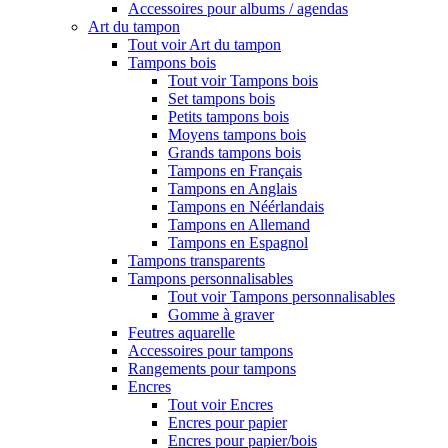
Accessoires pour albums / agendas
Art du tampon
Tout voir Art du tampon
Tampons bois
Tout voir Tampons bois
Set tampons bois
Petits tampons bois
Moyens tampons bois
Grands tampons bois
Tampons en Français
Tampons en Anglais
Tampons en Néérlandais
Tampons en Allemand
Tampons en Espagnol
Tampons transparents
Tampons personnalisables
Tout voir Tampons personnalisables
Gomme à graver
Feutres aquarelle
Accessoires pour tampons
Rangements pour tampons
Encres
Tout voir Encres
Encres pour papier
Encres pour papier/bois