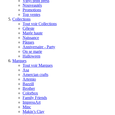
Vinyl print press
Nouveautés
Promotions
Top ventes
Collections
Tout voir Collections
Céleste
Marée haute
Naissance
Pâques
Anniversaire - Party
On se marie
Halloween
Marques
Tout voir Marques
Asa
Amercian crafts
Artemio
Bazzill
Brother
Colorbox
Family Friends
ImpressArt
Minc
Makin’s Clay