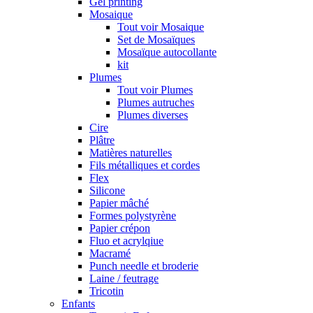
Gel printing
Mosaique
Tout voir Mosaique
Set de Mosaïques
Mosaïque autocollante
kit
Plumes
Tout voir Plumes
Plumes autruches
Plumes diverses
Cire
Plâtre
Matières naturelles
Fils métalliques et cordes
Flex
Silicone
Papier mâché
Formes polystyrène
Papier crépon
Fluo et acrylqiue
Macramé
Punch needle et broderie
Laine / feutrage
Tricotin
Enfants