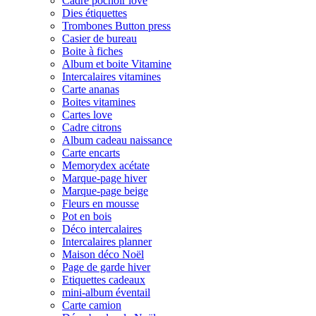
Cadre pochoir love
Dies étiquettes
Trombones Button press
Casier de bureau
Boite à fiches
Album et boite Vitamine
Intercalaires vitamines
Carte ananas
Boites vitamines
Cartes love
Cadre citrons
Album cadeau naissance
Carte encarts
Memorydex acétate
Marque-page hiver
Marque-page beige
Fleurs en mousse
Pot en bois
Déco intercalaires
Intercalaires planner
Maison déco Noël
Page de garde hiver
Etiquettes cadeaux
mini-album éventail
Carte camion