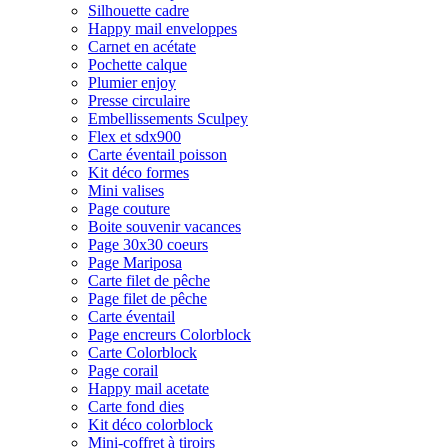
Silhouette cadre
Happy mail enveloppes
Carnet en acétate
Pochette calque
Plumier enjoy
Presse circulaire
Embellissements Sculpey
Flex et sdx900
Carte éventail poisson
Kit déco formes
Mini valises
Page couture
Boite souvenir vacances
Page 30x30 coeurs
Page Mariposa
Carte filet de pêche
Page filet de pêche
Carte éventail
Page encreurs Colorblock
Carte Colorblock
Page corail
Happy mail acetate
Carte fond dies
Kit déco colorblock
Mini-coffret à tiroirs