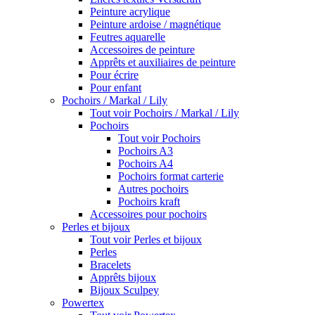
Peinture acrylique
Peinture ardoise / magnétique
Feutres aquarelle
Accessoires de peinture
Apprêts et auxiliaires de peinture
Pour écrire
Pour enfant
Pochoirs / Markal / Lily
Tout voir Pochoirs / Markal / Lily
Pochoirs
Tout voir Pochoirs
Pochoirs A3
Pochoirs A4
Pochoirs format carterie
Autres pochoirs
Pochoirs kraft
Accessoires pour pochoirs
Perles et bijoux
Tout voir Perles et bijoux
Perles
Bracelets
Apprêts bijoux
Bijoux Sculpey
Powertex