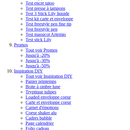
Test encre tatoo
Test presse à tampons
Test 3 Stick Lily liquide
Test kit carte et enveloppe
Test freestyle pen fine tip
Test freestyle pen
Test massicot Artemio
Test stick Lily
Promos
Tout voir Promos
Jusqu'à -20%
Jusqu'à -30%
Jusqu'à -50%
Inspiration DIY
Tout voir Inspiration DIY
Panier printemps
Boite à ombre lune
Tryptique tulipes
Loaded enveloppe coeur
Carte et enveloppe coeur
Carnet d'émotions
Coeur shaker alu
Cadres bubble
Page calendrier
Folio cadeau