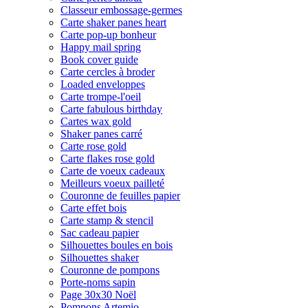
Classeur embossage-germes
Carte shaker panes heart
Carte pop-up bonheur
Happy mail spring
Book cover guide
Carte cercles à broder
Loaded enveloppes
Carte trompe-l'oeil
Carte fabulous birthday
Cartes wax gold
Shaker panes carré
Carte rose gold
Carte flakes rose gold
Carte de voeux cadeaux
Meilleurs voeux pailleté
Couronne de feuilles papier
Carte effet bois
Carte stamp & stencil
Sac cadeau papier
Silhouettes boules en bois
Silhouettes shaker
Couronne de pompons
Porte-noms sapin
Page 30x30 Noël
Pompons Artemio