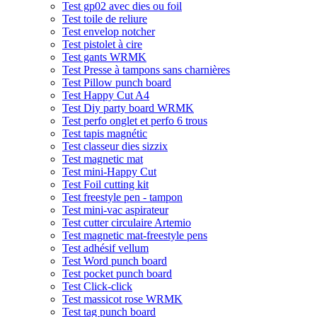
Test gp02 avec dies ou foil
Test toile de reliure
Test envelop notcher
Test pistolet à cire
Test gants WRMK
Test Presse à tampons sans charnières
Test Pillow punch board
Test Happy Cut A4
Test Diy party board WRMK
Test perfo onglet et perfo 6 trous
Test tapis magnétic
Test classeur dies sizzix
Test magnetic mat
Test mini-Happy Cut
Test Foil cutting kit
Test freestyle pen - tampon
Test mini-vac aspirateur
Test cutter circulaire Artemio
Test magnetic mat-freestyle pens
Test adhésif vellum
Test Word punch board
Test pocket punch board
Test Click-click
Test massicot rose WRMK
Test tag punch board