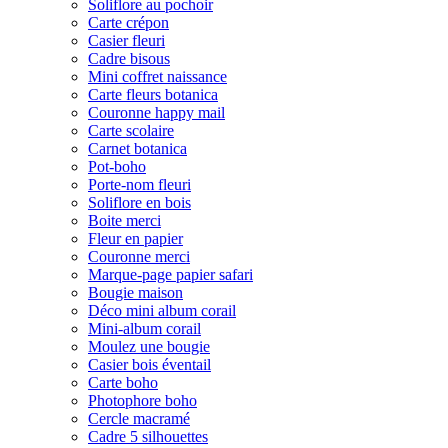
Soliflore au pochoir
Carte crépon
Casier fleuri
Cadre bisous
Mini coffret naissance
Carte fleurs botanica
Couronne happy mail
Carte scolaire
Carnet botanica
Pot-boho
Porte-nom fleuri
Soliflore en bois
Boite merci
Fleur en papier
Couronne merci
Marque-page papier safari
Bougie maison
Déco mini album corail
Mini-album corail
Moulez une bougie
Casier bois éventail
Carte boho
Photophore boho
Cercle macramé
Cadre 5 silhouettes