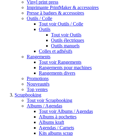
Vinyl print press
Imprimante PrintMaker & accessoires
Presse à badges & accessoires
Outils / Colle
Tout voir Outils / Colle
Outils
Tout voir Outils
Outils électriques
Outils manuels
Colles et adhésifs
Rangements
Tout voir Rangements
Rangements pour machines
Rangements divers
Promotions
Nouveautés
Top ventes
Scrapbooking
Tout voir Scrapbooking
Albums / Agendas
Tout voir Albums / Agendas
Albums à pochettes
Albums kraft
Agendas / Carnets
Kits albums scrap