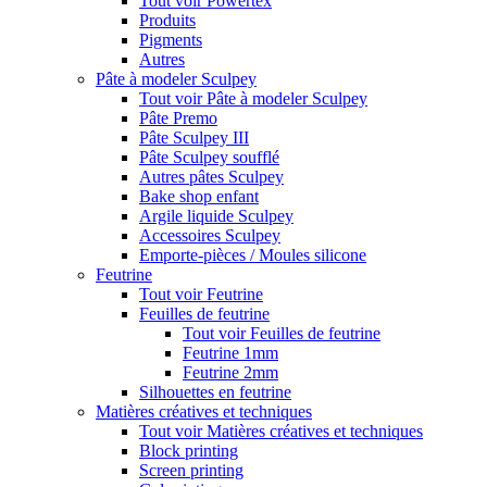
Tout voir Powertex
Produits
Pigments
Autres
Pâte à modeler Sculpey
Tout voir Pâte à modeler Sculpey
Pâte Premo
Pâte Sculpey III
Pâte Sculpey soufflé
Autres pâtes Sculpey
Bake shop enfant
Argile liquide Sculpey
Accessoires Sculpey
Emporte-pièces / Moules silicone
Feutrine
Tout voir Feutrine
Feuilles de feutrine
Tout voir Feuilles de feutrine
Feutrine 1mm
Feutrine 2mm
Silhouettes en feutrine
Matières créatives et techniques
Tout voir Matières créatives et techniques
Block printing
Screen printing