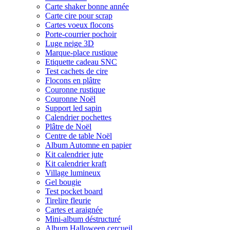
Carte shaker bonne année
Carte cire pour scrap
Cartes voeux flocons
Porte-courrier pochoir
Luge neige 3D
Marque-place rustique
Etiquette cadeau SNC
Test cachets de cire
Flocons en plâtre
Couronne rustique
Couronne Noël
Support led sapin
Calendrier pochettes
Plâtre de Noël
Centre de table Noël
Album Automne en papier
Kit calendrier jute
Kit calendrier kraft
Village lumineux
Gel bougie
Test pocket board
Tirelire fleurie
Cartes et araignée
Mini-album déstructuré
Album Halloween cercueil