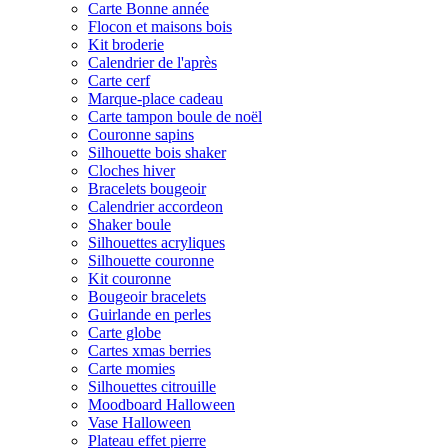
Carte Bonne année
Flocon et maisons bois
Kit broderie
Calendrier de l'après
Carte cerf
Marque-place cadeau
Carte tampon boule de noël
Couronne sapins
Silhouette bois shaker
Cloches hiver
Bracelets bougeoir
Calendrier accordeon
Shaker boule
Silhouettes acryliques
Silhouette couronne
Kit couronne
Bougeoir bracelets
Guirlande en perles
Carte globe
Cartes xmas berries
Carte momies
Silhouettes citrouille
Moodboard Halloween
Vase Halloween
Plateau effet pierre