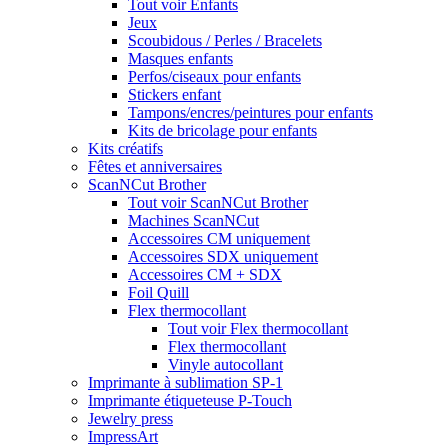
Tout voir Enfants
Jeux
Scoubidous / Perles / Bracelets
Masques enfants
Perfos/ciseaux pour enfants
Stickers enfant
Tampons/encres/peintures pour enfants
Kits de bricolage pour enfants
Kits créatifs
Fêtes et anniversaires
ScanNCut Brother
Tout voir ScanNCut Brother
Machines ScanNCut
Accessoires CM uniquement
Accessoires SDX uniquement
Accessoires CM + SDX
Foil Quill
Flex thermocollant
Tout voir Flex thermocollant
Flex thermocollant
Vinyle autocollant
Imprimante à sublimation SP-1
Imprimante étiqueteuse P-Touch
Jewelry press
ImpressArt