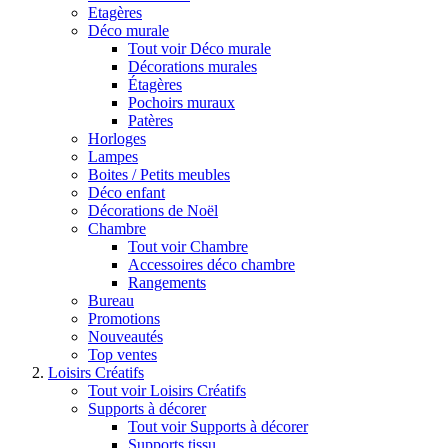
Etagères
Déco murale
Tout voir Déco murale
Décorations murales
Étagères
Pochoirs muraux
Patères
Horloges
Lampes
Boites / Petits meubles
Déco enfant
Décorations de Noël
Chambre
Tout voir Chambre
Accessoires déco chambre
Rangements
Bureau
Promotions
Nouveautés
Top ventes
Loisirs Créatifs
Tout voir Loisirs Créatifs
Supports à décorer
Tout voir Supports à décorer
Supports tissu