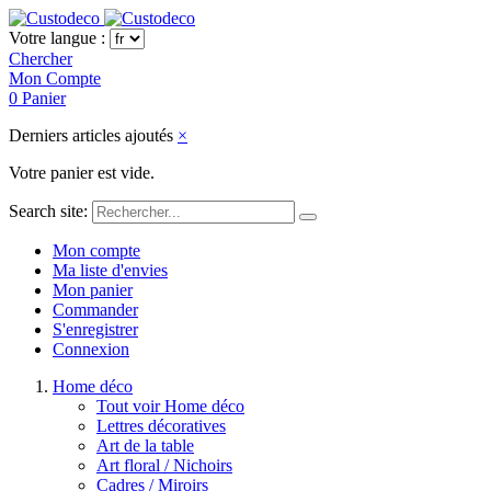
Votre langue :
Chercher
Mon Compte
0
Panier
Derniers articles ajoutés
×
Votre panier est vide.
Search site:
Mon compte
Ma liste d'envies
Mon panier
Commander
S'enregistrer
Connexion
Home déco
Tout voir Home déco
Lettres décoratives
Art de la table
Art floral / Nichoirs
Cadres / Miroirs