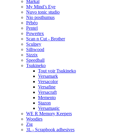
Markal
My Mind’s Eye
Nuvo tonic studio
Nio posthumus
Pébéo
Pentel
Powertex
Scan n Cut - Brother
Sculpey
Silhwood
Sizzix
Speedball
Tsukineko
Tout voir Tsukineko
Versamark
Versacolor
Versafine
Versacraft
Memento
Stazon
Versamagic
WE R Memory Keepers
Woodies
Zig
3L - Scrapbook adhesives