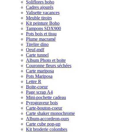
Soliflores boho
Cadres ajourés
Valisette vacances
Meuble tiroirs
Kit peinture Boho
Tampons SDX900
Pots bois et tissu
Plume macramé
Tirelire dino
Oeuf-mdf
Carte tunnel
Album Photo et boite
Couronne fleurs séchées
Carte mariposa
Pots Mariposa
Lettre R
Boite-coeur
Page scrap A4
Mini-pochette cadeau
Pyrograveur bois
Carte-bouton-coeur
Carte shaker monochrome
Album-accordeon-ours
Carte cube pop-up
Kit broderie colombes