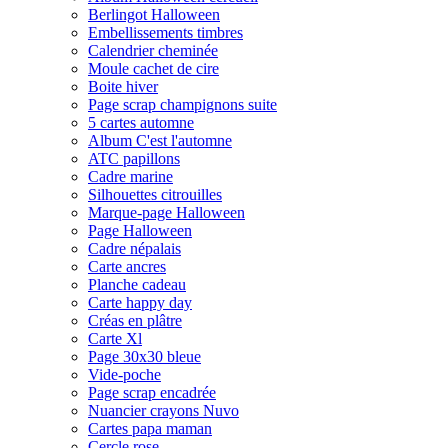
Berlingot Halloween
Embellissements timbres
Calendrier cheminée
Moule cachet de cire
Boite hiver
Page scrap champignons suite
5 cartes automne
Album C'est l'automne
ATC papillons
Cadre marine
Silhouettes citrouilles
Marque-page Halloween
Page Halloween
Cadre népalais
Carte ancres
Planche cadeau
Carte happy day
Créas en plâtre
Carte Xl
Page 30x30 bleue
Vide-poche
Page scrap encadrée
Nuancier crayons Nuvo
Cartes papa maman
Cercle rose