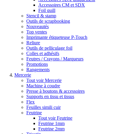
Accessoires CM et SDX
Foil quill
Stencil & stamp
Outils de scrapbooking
Nouveautés
Top ventes
Imprimante étiqueteuse P-Touch
Reliure
Outils de pelliculage foil
Colles et adhésifs
Feutres / Crayons / Marqueurs
Promotions
Rangements
Mercerie
Tout voir Mercerie
Machine à coudre
Presse à boutons & accessoires
Supports en tissu et tissus
Flex
Feuilles simili cuir
Feutrine
Tout voir Feutrine
Feutrine 1mm
Feutrine 2mm