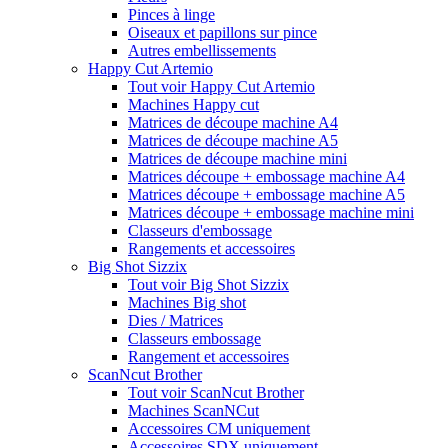
Pinces à linge
Oiseaux et papillons sur pince
Autres embellissements
Happy Cut Artemio
Tout voir Happy Cut Artemio
Machines Happy cut
Matrices de découpe machine A4
Matrices de découpe machine A5
Matrices de découpe machine mini
Matrices découpe + embossage machine A4
Matrices découpe + embossage machine A5
Matrices découpe + embossage machine mini
Classeurs d'embossage
Rangements et accessoires
Big Shot Sizzix
Tout voir Big Shot Sizzix
Machines Big shot
Dies / Matrices
Classeurs embossage
Rangement et accessoires
ScanNcut Brother
Tout voir ScanNcut Brother
Machines ScanNCut
Accessoires CM uniquement
Accessoires SDX uniquement