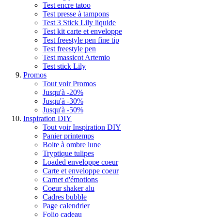
Test encre tatoo
Test presse à tampons
Test 3 Stick Lily liquide
Test kit carte et enveloppe
Test freestyle pen fine tip
Test freestyle pen
Test massicot Artemio
Test stick Lily
Promos
Tout voir Promos
Jusqu'à -20%
Jusqu'à -30%
Jusqu'à -50%
Inspiration DIY
Tout voir Inspiration DIY
Panier printemps
Boite à ombre lune
Tryptique tulipes
Loaded enveloppe coeur
Carte et enveloppe coeur
Carnet d'émotions
Coeur shaker alu
Cadres bubble
Page calendrier
Folio cadeau