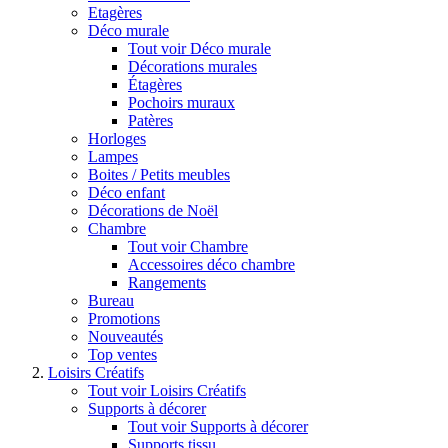
Etagères
Déco murale
Tout voir Déco murale
Décorations murales
Étagères
Pochoirs muraux
Patères
Horloges
Lampes
Boites / Petits meubles
Déco enfant
Décorations de Noël
Chambre
Tout voir Chambre
Accessoires déco chambre
Rangements
Bureau
Promotions
Nouveautés
Top ventes
Loisirs Créatifs
Tout voir Loisirs Créatifs
Supports à décorer
Tout voir Supports à décorer
Supports tissu