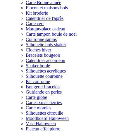
Carte Bonne année
Flocon et maisons bois
Kit broderie
Calendrier de l'après
Carte cerf
Marque-place cadeau
Carte tampon boule de noël
Couronne sapins
Silhouette bois shaker
Cloches hiver
Bracelets bougeoir
Calendrier accordeon
Shaker boule
Silhouettes acryliques
Silhouette couronne
Kit couronne
Bougeoir bracelets
Guirlande en perles
Carte globe
Cartes xmas berries
Carte momies
Silhouettes citrouille
Moodboard Halloween
Vase Halloween
Plateau effet pierre