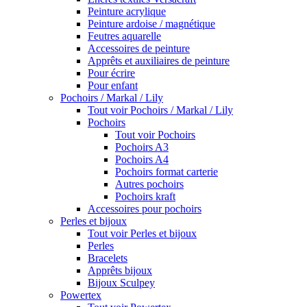
Peinture acrylique
Peinture ardoise / magnétique
Feutres aquarelle
Accessoires de peinture
Apprêts et auxiliaires de peinture
Pour écrire
Pour enfant
Pochoirs / Markal / Lily
Tout voir Pochoirs / Markal / Lily
Pochoirs
Tout voir Pochoirs
Pochoirs A3
Pochoirs A4
Pochoirs format carterie
Autres pochoirs
Pochoirs kraft
Accessoires pour pochoirs
Perles et bijoux
Tout voir Perles et bijoux
Perles
Bracelets
Apprêts bijoux
Bijoux Sculpey
Powertex