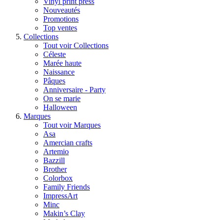
Vinyl print press
Nouveautés
Promotions
Top ventes
Collections
Tout voir Collections
Céleste
Marée haute
Naissance
Pâques
Anniversaire - Party
On se marie
Halloween
Marques
Tout voir Marques
Asa
Amercian crafts
Artemio
Bazzill
Brother
Colorbox
Family Friends
ImpressArt
Minc
Makin’s Clay