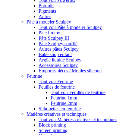
Tout voir Powertex
Produits
Pigments
Autres
Pâte à modeler Sculpey
Tout voir Pâte à modeler Sculpey
Pâte Premo
Pâte Sculpey III
Pâte Sculpey soufflé
Autres pâtes Sculpey
Bake shop enfant
Argile liquide Sculpey
Accessoires Sculpey
Emporte-pièces / Moules silicone
Feutrine
Tout voir Feutrine
Feuilles de feutrine
Tout voir Feuilles de feutrine
Feutrine 1mm
Feutrine 2mm
Silhouettes en feutrine
Matières créatives et techniques
Tout voir Matières créatives et techniques
Block printing
Screen printing