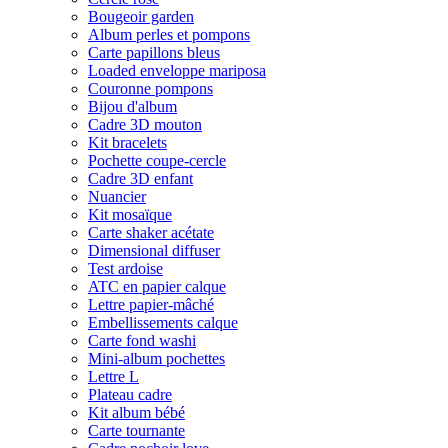
Bougeoir garden
Album perles et pompons
Carte papillons bleus
Loaded enveloppe mariposa
Couronne pompons
Bijou d'album
Cadre 3D mouton
Kit bracelets
Pochette coupe-cercle
Cadre 3D enfant
Nuancier
Kit mosaïque
Carte shaker acétate
Dimensional diffuser
Test ardoise
ATC en papier calque
Lettre papier-mâché
Embellissements calque
Carte fond washi
Mini-album pochettes
Lettre L
Plateau cadre
Kit album bébé
Carte tournante