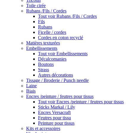
Tricotin
Toile cirée
Rubans /Fils / Cordes
Tout voir Rubans /Fils / Cordes
Fils
Rubans
Ficelle / cordes
Cordes en coton recyclé
Matières texturées
Embellissements
Tout voir Embellissements
Décalcomanies
Boutons
Strass
Autres décorations
Tissage / Broderie / Punch needle
Laine
Biais
Encres /peinture / feutres pour tissus
Tout voir Encres /peinture / feutres pour tissus
Sticks Markal / Lily
Encres Versacraft
Feutres pour tissu
Peinture pour tissus
Kits et accessoires