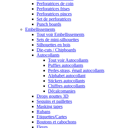
Perforatrices de coin
Perforatrices frises
Perforatrices pinces
Set de perforatrices
Punch boards
Embellissements
Tout voir Embellissements
Sets de mini-silhouettes
Silhouettes en bois
Die-cuts / Chipboards
Autocollants
Tout voir Autocollants
Puffies autocollants
Perles,strass, émail autocollants
Alphabet autocollant
Stickers autocollants
Chiffres autocollants
Décalcomanies
Drops gouttes 3D
Sequins et paillettes
Masking tapes
Rubans
Etiquettes/Cartes
Boutons et cabochons
Fleurs