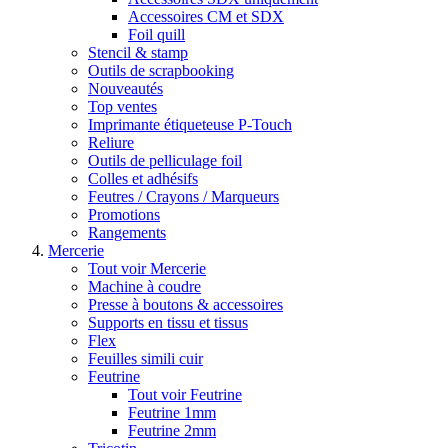
Accessoires CM et SDX
Foil quill
Stencil & stamp
Outils de scrapbooking
Nouveautés
Top ventes
Imprimante étiqueteuse P-Touch
Reliure
Outils de pelliculage foil
Colles et adhésifs
Feutres / Crayons / Marqueurs
Promotions
Rangements
Mercerie
Tout voir Mercerie
Machine à coudre
Presse à boutons & accessoires
Supports en tissu et tissus
Flex
Feuilles simili cuir
Feutrine
Tout voir Feutrine
Feutrine 1mm
Feutrine 2mm