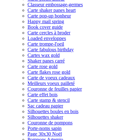
Classeur embossage-germes
Carte shaker panes heart
Carte pop-up bonheur
Happy mail spring
Book cover guide
Carte cercles à broder
Loaded enveloppes
Carte trompe-l'oeil
Carte fabulous birthday
Cartes wax gold
Shaker panes carré
Carte rose gold
Carte flakes rose gold
Carte de voeux cadeaux
Meilleurs voeux pailleté
Couronne de feuilles papier
Carte effet bois
Carte stamp & stencil
Sac cadeau papier
Silhouettes boules en bois
Silhouettes shaker
Couronne de pompons
Porte-noms sapin
Page 30x30 Noël
Pompons Artemio