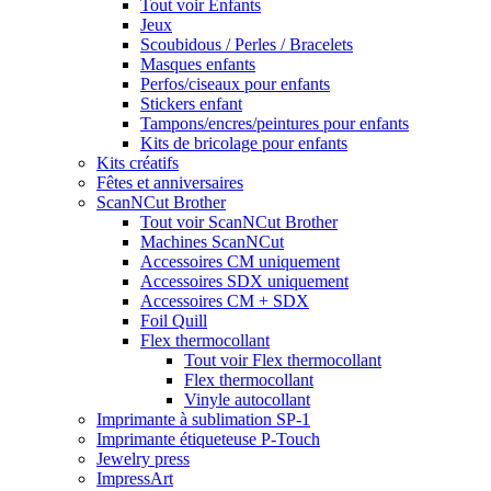
Tout voir Enfants
Jeux
Scoubidous / Perles / Bracelets
Masques enfants
Perfos/ciseaux pour enfants
Stickers enfant
Tampons/encres/peintures pour enfants
Kits de bricolage pour enfants
Kits créatifs
Fêtes et anniversaires
ScanNCut Brother
Tout voir ScanNCut Brother
Machines ScanNCut
Accessoires CM uniquement
Accessoires SDX uniquement
Accessoires CM + SDX
Foil Quill
Flex thermocollant
Tout voir Flex thermocollant
Flex thermocollant
Vinyle autocollant
Imprimante à sublimation SP-1
Imprimante étiqueteuse P-Touch
Jewelry press
ImpressArt