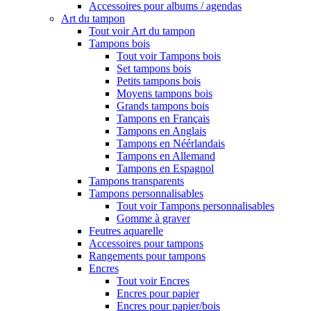
Accessoires pour albums / agendas
Art du tampon
Tout voir Art du tampon
Tampons bois
Tout voir Tampons bois
Set tampons bois
Petits tampons bois
Moyens tampons bois
Grands tampons bois
Tampons en Français
Tampons en Anglais
Tampons en Néérlandais
Tampons en Allemand
Tampons en Espagnol
Tampons transparents
Tampons personnalisables
Tout voir Tampons personnalisables
Gomme à graver
Feutres aquarelle
Accessoires pour tampons
Rangements pour tampons
Encres
Tout voir Encres
Encres pour papier
Encres pour papier/bois