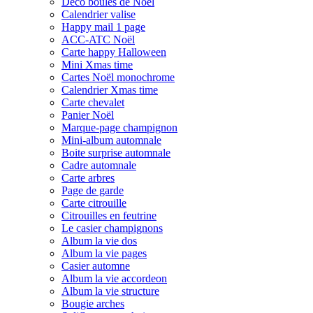
Déco boules de Noël
Calendrier valise
Happy mail 1 page
ACC-ATC Noël
Carte happy Halloween
Mini Xmas time
Cartes Noël monochrome
Calendrier Xmas time
Carte chevalet
Panier Noël
Marque-page champignon
Mini-album automnale
Boite surprise automnale
Cadre automnale
Carte arbres
Page de garde
Carte citrouille
Citrouilles en feutrine
Le casier champignons
Album la vie dos
Album la vie pages
Casier automne
Album la vie accordeon
Album la vie structure
Bougie arches