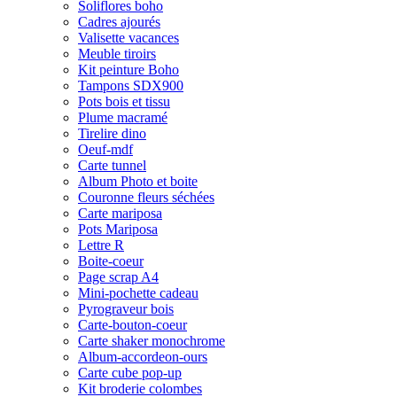
Soliflores boho
Cadres ajourés
Valisette vacances
Meuble tiroirs
Kit peinture Boho
Tampons SDX900
Pots bois et tissu
Plume macramé
Tirelire dino
Oeuf-mdf
Carte tunnel
Album Photo et boite
Couronne fleurs séchées
Carte mariposa
Pots Mariposa
Lettre R
Boite-coeur
Page scrap A4
Mini-pochette cadeau
Pyrograveur bois
Carte-bouton-coeur
Carte shaker monochrome
Album-accordeon-ours
Carte cube pop-up
Kit broderie colombes