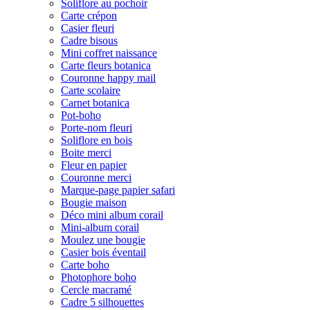
Soliflore au pochoir
Carte crépon
Casier fleuri
Cadre bisous
Mini coffret naissance
Carte fleurs botanica
Couronne happy mail
Carte scolaire
Carnet botanica
Pot-boho
Porte-nom fleuri
Soliflore en bois
Boite merci
Fleur en papier
Couronne merci
Marque-page papier safari
Bougie maison
Déco mini album corail
Mini-album corail
Moulez une bougie
Casier bois éventail
Carte boho
Photophore boho
Cercle macramé
Cadre 5 silhouettes