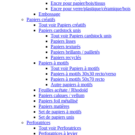
Encre pour papier/bois/tissus
Encre pour verre/plastique/céramique/bois
Embossage
Papiers créatifs
Tout voir Papiers créatifs
Papiers cardstock unis
Tout voir Papiers cardstock unis
Papiers lisses
Papiers texturés
Papiers brillants / pailletés
Papiers recyclés
Papiers à motifs
Tout voir Papiers à motifs
Papiers à motifs 30x30 recto/verso
Papiers à motifs 50x70 recto
Autre papiers à motifs
Feuilles acétate / Rhodoïd
Papiers calques / vellum
Papiers foil métallisé
Papiers matières
Set de papiers à motifs
Set de papiers unis
Perforatrices
Tout voir Perforatrices
Perforatrices à levier