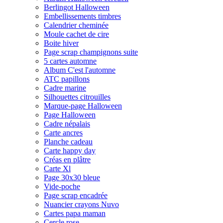
Berlingot Halloween
Embellissements timbres
Calendrier cheminée
Moule cachet de cire
Boite hiver
Page scrap champignons suite
5 cartes automne
Album C'est l'automne
ATC papillons
Cadre marine
Silhouettes citrouilles
Marque-page Halloween
Page Halloween
Cadre népalais
Carte ancres
Planche cadeau
Carte happy day
Créas en plâtre
Carte Xl
Page 30x30 bleue
Vide-poche
Page scrap encadrée
Nuancier crayons Nuvo
Cartes papa maman
Cercle rose