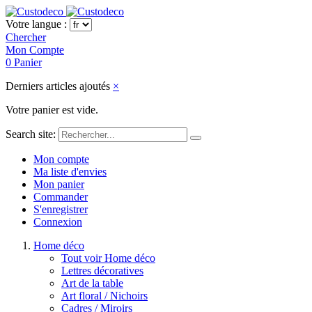
Votre langue :
Chercher
Mon Compte
0
Panier
Derniers articles ajoutés
×
Votre panier est vide.
Search site:
Mon compte
Ma liste d'envies
Mon panier
Commander
S'enregistrer
Connexion
Home déco
Tout voir Home déco
Lettres décoratives
Art de la table
Art floral / Nichoirs
Cadres / Miroirs