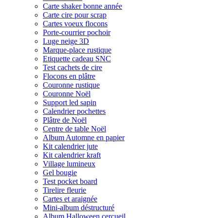
Carte shaker bonne année
Carte cire pour scrap
Cartes voeux flocons
Porte-courrier pochoir
Luge neige 3D
Marque-place rustique
Etiquette cadeau SNC
Test cachets de cire
Flocons en plâtre
Couronne rustique
Couronne Noël
Support led sapin
Calendrier pochettes
Plâtre de Noël
Centre de table Noël
Album Automne en papier
Kit calendrier jute
Kit calendrier kraft
Village lumineux
Gel bougie
Test pocket board
Tirelire fleurie
Cartes et araignée
Mini-album déstructuré
Album Halloween cercueil