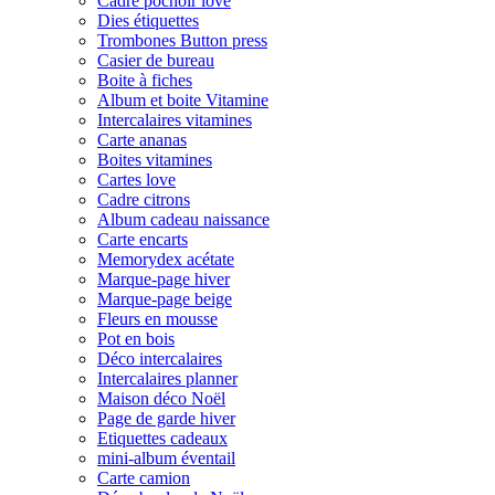
Cadre pochoir love
Dies étiquettes
Trombones Button press
Casier de bureau
Boite à fiches
Album et boite Vitamine
Intercalaires vitamines
Carte ananas
Boites vitamines
Cartes love
Cadre citrons
Album cadeau naissance
Carte encarts
Memorydex acétate
Marque-page hiver
Marque-page beige
Fleurs en mousse
Pot en bois
Déco intercalaires
Intercalaires planner
Maison déco Noël
Page de garde hiver
Etiquettes cadeaux
mini-album éventail
Carte camion