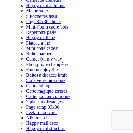
Carnet de couleurs
Happy mail automne
Memorydex
5 Pochettes tissu
Page 30x30 chutes
Mini album cadre bois
Répertoire pastel
Happy mail thé
Plateau à thé
Mini boite cadeau
Boite mariage
Carnet On my way
Photophore champêtre
Fanion enjoy life
Boites à dragées kraft
Sous-verre mosaïque
Carte pull up
Carte magique tortues
Carte pochoir couronne
3 plateaux losanges
Page scrap 30x30
Peek-a-boo card
Album en U
Happy mail deco
Happy mail structure