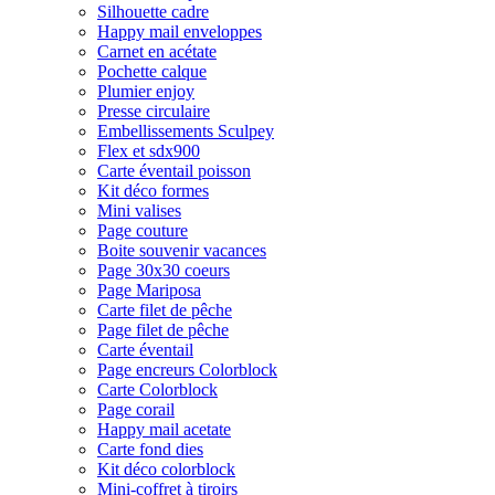
Silhouette cadre
Happy mail enveloppes
Carnet en acétate
Pochette calque
Plumier enjoy
Presse circulaire
Embellissements Sculpey
Flex et sdx900
Carte éventail poisson
Kit déco formes
Mini valises
Page couture
Boite souvenir vacances
Page 30x30 coeurs
Page Mariposa
Carte filet de pêche
Page filet de pêche
Carte éventail
Page encreurs Colorblock
Carte Colorblock
Page corail
Happy mail acetate
Carte fond dies
Kit déco colorblock
Mini-coffret à tiroirs