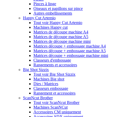
Pinces à linge
Oiseaux et papillons sur pince
Autres embellissements
Happy Cut Artemio
Tout voir Happy Cut Artemio
Machines Happy cut
Matrices de découpe machine A4
Matrices de découpe machine A5
Matrices de découpe machine mini
Matrices découpe + embossage machine A4
Matrices découpe + embossage machine A5
Matrices découpe + embossage machine mini
Classeurs d'embossage
Rangements et accessoires
Big Shot Sizzix
Tout voir Big Shot Sizzix
Machines Big shot
Dies / Matrices
Classeurs embossage
Rangement et accessoires
ScanNcut Brother
Tout voir ScanNcut Brother
Machines ScanNCut
Accessoires CM uniquement
Accessoires SDX uniquement