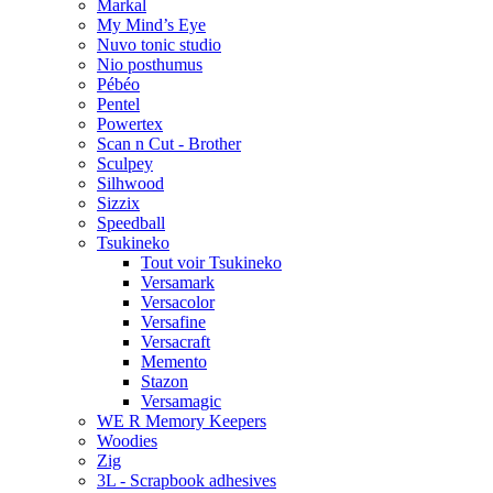
Markal
My Mind’s Eye
Nuvo tonic studio
Nio posthumus
Pébéo
Pentel
Powertex
Scan n Cut - Brother
Sculpey
Silhwood
Sizzix
Speedball
Tsukineko
Tout voir Tsukineko
Versamark
Versacolor
Versafine
Versacraft
Memento
Stazon
Versamagic
WE R Memory Keepers
Woodies
Zig
3L - Scrapbook adhesives