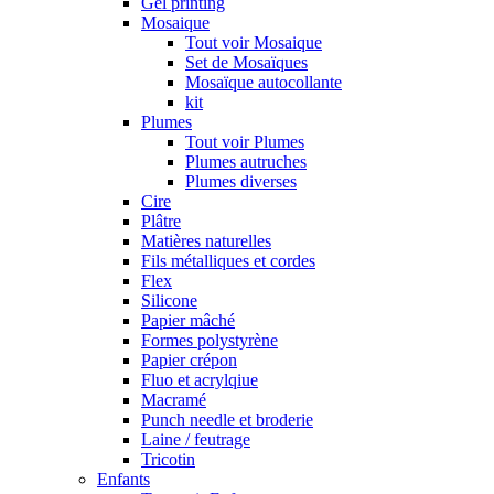
Gel printing
Mosaique
Tout voir Mosaique
Set de Mosaïques
Mosaïque autocollante
kit
Plumes
Tout voir Plumes
Plumes autruches
Plumes diverses
Cire
Plâtre
Matières naturelles
Fils métalliques et cordes
Flex
Silicone
Papier mâché
Formes polystyrène
Papier crépon
Fluo et acrylqiue
Macramé
Punch needle et broderie
Laine / feutrage
Tricotin
Enfants