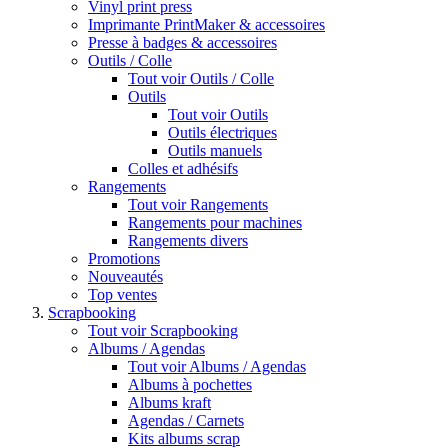
Vinyl print press
Imprimante PrintMaker & accessoires
Presse à badges & accessoires
Outils / Colle
Tout voir Outils / Colle
Outils
Tout voir Outils
Outils électriques
Outils manuels
Colles et adhésifs
Rangements
Tout voir Rangements
Rangements pour machines
Rangements divers
Promotions
Nouveautés
Top ventes
Scrapbooking
Tout voir Scrapbooking
Albums / Agendas
Tout voir Albums / Agendas
Albums à pochettes
Albums kraft
Agendas / Carnets
Kits albums scrap