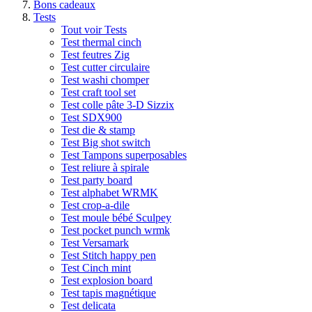
Bons cadeaux
Tests
Tout voir Tests
Test thermal cinch
Test feutres Zig
Test cutter circulaire
Test washi chomper
Test craft tool set
Test colle pâte 3-D Sizzix
Test SDX900
Test die & stamp
Test Big shot switch
Test Tampons superposables
Test reliure à spirale
Test party board
Test alphabet WRMK
Test crop-a-dile
Test moule bébé Sculpey
Test pocket punch wrmk
Test Versamark
Test Stitch happy pen
Test Cinch mint
Test explosion board
Test tapis magnétique
Test delicata