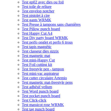
Test gp02 avec dies ou foil
Test toile de reliure
Test envelop notcher
Test pistolet à cire
Test gants WRMK
Test Presse à tampons sans charnières
Test Pillow punch board
Test Happy Cut A4
Test Diy party board WRMK
Test perfo onglet et perfo 6 trous
Test tapis magnétic
Test classeur dies sizzix
Test magnetic mat
Test mini-Happy Cut
Test Foil cutting kit
Test freestyle pen - tampon
Test mini-vac aspirateur
Test cutter circulaire Artemio
Test magnetic mat-freestyle pens
Test adhésif vellum
Test Word punch board
Test pocket punch board
Test Click-click
Test massicot rose WRMK
Test tag punch board