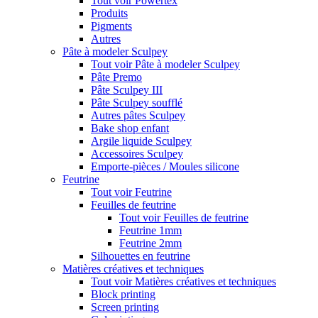
Tout voir Powertex
Produits
Pigments
Autres
Pâte à modeler Sculpey
Tout voir Pâte à modeler Sculpey
Pâte Premo
Pâte Sculpey III
Pâte Sculpey soufflé
Autres pâtes Sculpey
Bake shop enfant
Argile liquide Sculpey
Accessoires Sculpey
Emporte-pièces / Moules silicone
Feutrine
Tout voir Feutrine
Feuilles de feutrine
Tout voir Feuilles de feutrine
Feutrine 1mm
Feutrine 2mm
Silhouettes en feutrine
Matières créatives et techniques
Tout voir Matières créatives et techniques
Block printing
Screen printing