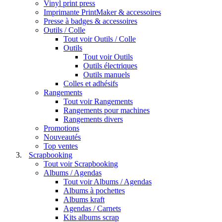
Vinyl print press
Imprimante PrintMaker & accessoires
Presse à badges & accessoires
Outils / Colle
Tout voir Outils / Colle
Outils
Tout voir Outils
Outils électriques
Outils manuels
Colles et adhésifs
Rangements
Tout voir Rangements
Rangements pour machines
Rangements divers
Promotions
Nouveautés
Top ventes
Scrapbooking
Tout voir Scrapbooking
Albums / Agendas
Tout voir Albums / Agendas
Albums à pochettes
Albums kraft
Agendas / Carnets
Kits albums scrap