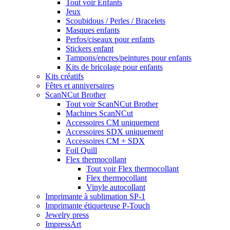
Tout voir Enfants
Jeux
Scoubidous / Perles / Bracelets
Masques enfants
Perfos/ciseaux pour enfants
Stickers enfant
Tampons/encres/peintures pour enfants
Kits de bricolage pour enfants
Kits créatifs
Fêtes et anniversaires
ScanNCut Brother
Tout voir ScanNCut Brother
Machines ScanNCut
Accessoires CM uniquement
Accessoires SDX uniquement
Accessoires CM + SDX
Foil Quill
Flex thermocollant
Tout voir Flex thermocollant
Flex thermocollant
Vinyle autocollant
Imprimante à sublimation SP-1
Imprimante étiqueteuse P-Touch
Jewelry press
ImpressArt