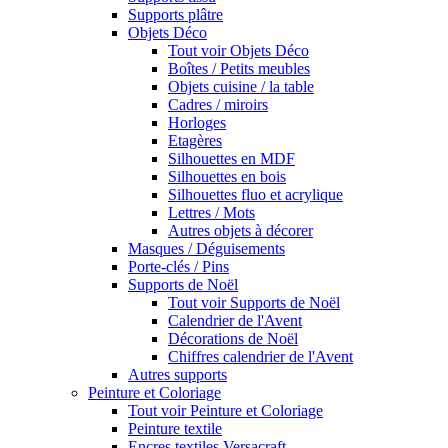
Supports plâtre
Objets Déco
Tout voir Objets Déco
Boîtes / Petits meubles
Objets cuisine / la table
Cadres / miroirs
Horloges
Etagères
Silhouettes en MDF
Silhouettes en bois
Silhouettes fluo et acrylique
Lettres / Mots
Autres objets à décorer
Masques / Déguisements
Porte-clés / Pins
Supports de Noël
Tout voir Supports de Noël
Calendrier de l'Avent
Décorations de Noël
Chiffres calendrier de l'Avent
Autres supports
Peinture et Coloriage
Tout voir Peinture et Coloriage
Peinture textile
Encres textiles Versacraft