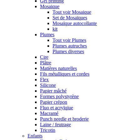
Gel printing
Mosaique
Tout voir Mosaique
Set de Mosaïques
Mosaïque autocollante
kit
Plumes
Tout voir Plumes
Plumes autruches
Plumes diverses
Cire
Plâtre
Matières naturelles
Fils métalliques et cordes
Flex
Silicone
Papier mâché
Formes polystyrène
Papier crépon
Fluo et acrylqiue
Macramé
Punch needle et broderie
Laine / feutrage
Tricotin
Enfants