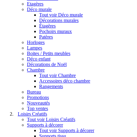
Etagères
Déco murale
Tout voir Déco murale
Décorations murales
Étagères
Pochoirs muraux
Patères
Horloges
Lampes
Boites / Petits meubles
Déco enfant
Décorations de Noël
Chambre
Tout voir Chambre
Accessoires déco chambre
Rangements
Bureau
Promotions
Nouveautés
Top ventes
Loisirs Créatifs
Tout voir Loisirs Créatifs
Supports à décorer
Tout voir Supports à décorer
Supports tissu