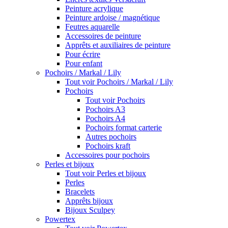
Peinture acrylique
Peinture ardoise / magnétique
Feutres aquarelle
Accessoires de peinture
Apprêts et auxiliaires de peinture
Pour écrire
Pour enfant
Pochoirs / Markal / Lily
Tout voir Pochoirs / Markal / Lily
Pochoirs
Tout voir Pochoirs
Pochoirs A3
Pochoirs A4
Pochoirs format carterie
Autres pochoirs
Pochoirs kraft
Accessoires pour pochoirs
Perles et bijoux
Tout voir Perles et bijoux
Perles
Bracelets
Apprêts bijoux
Bijoux Sculpey
Powertex