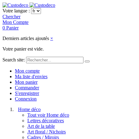
Votre langue :
Chercher
Mon Compte
0
Panier
Derniers articles ajoutés
×
Votre panier est vide.
Search site:
Mon compte
Ma liste d'envies
Mon panier
Commander
S'enregistrer
Connexion
Home déco
Tout voir Home déco
Lettres décoratives
Art de la table
Art floral / Nichoirs
Cadres / Miroirs