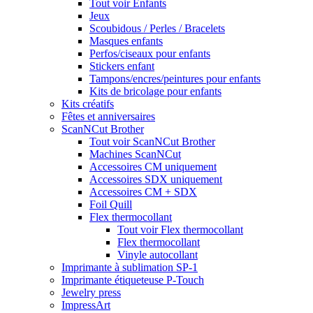
Tout voir Enfants
Jeux
Scoubidous / Perles / Bracelets
Masques enfants
Perfos/ciseaux pour enfants
Stickers enfant
Tampons/encres/peintures pour enfants
Kits de bricolage pour enfants
Kits créatifs
Fêtes et anniversaires
ScanNCut Brother
Tout voir ScanNCut Brother
Machines ScanNCut
Accessoires CM uniquement
Accessoires SDX uniquement
Accessoires CM + SDX
Foil Quill
Flex thermocollant
Tout voir Flex thermocollant
Flex thermocollant
Vinyle autocollant
Imprimante à sublimation SP-1
Imprimante étiqueteuse P-Touch
Jewelry press
ImpressArt