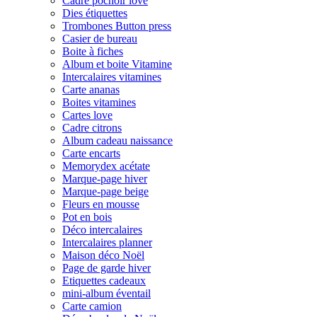
Cadre pochoir love
Dies étiquettes
Trombones Button press
Casier de bureau
Boite à fiches
Album et boite Vitamine
Intercalaires vitamines
Carte ananas
Boites vitamines
Cartes love
Cadre citrons
Album cadeau naissance
Carte encarts
Memorydex acétate
Marque-page hiver
Marque-page beige
Fleurs en mousse
Pot en bois
Déco intercalaires
Intercalaires planner
Maison déco Noël
Page de garde hiver
Etiquettes cadeaux
mini-album éventail
Carte camion