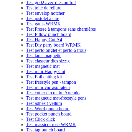
Test gp02 avec dies ou foil
Test toile de reliure
Test envelop notcher
Test pistolet à cire
Test gants WRMK
Test Presse à tampons sans charnières
Test Pillow punch board
Test Happy Cut A4
Test Diy party board WRMK
Test perfo onglet et perfo 6 trous
Test tapis magnétic
Test classeur dies sizzix
Test magnetic mat
Test mini-Happy Cut
Test Foil cutting kit
Test freestyle pen - tampon
Test mini-vac aspirateur
Test cutter circulaire Artemio
Test magnetic mat-freestyle pens
Test adhésif vellum
Test Word punch board
Test pocket punch board
Test Click-click
Test massicot rose WRMK
Test tag punch board