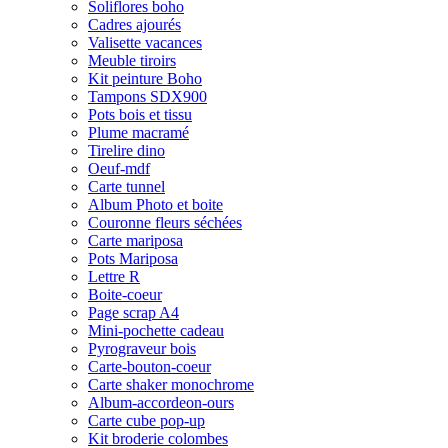
Soliflores boho
Cadres ajourés
Valisette vacances
Meuble tiroirs
Kit peinture Boho
Tampons SDX900
Pots bois et tissu
Plume macramé
Tirelire dino
Oeuf-mdf
Carte tunnel
Album Photo et boite
Couronne fleurs séchées
Carte mariposa
Pots Mariposa
Lettre R
Boite-coeur
Page scrap A4
Mini-pochette cadeau
Pyrograveur bois
Carte-bouton-coeur
Carte shaker monochrome
Album-accordeon-ours
Carte cube pop-up
Kit broderie colombes