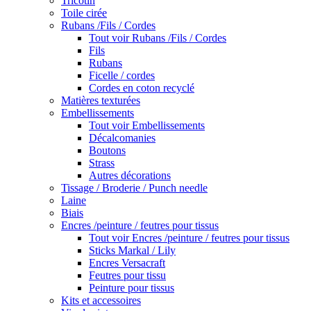
Tricotin
Toile cirée
Rubans /Fils / Cordes
Tout voir Rubans /Fils / Cordes
Fils
Rubans
Ficelle / cordes
Cordes en coton recyclé
Matières texturées
Embellissements
Tout voir Embellissements
Décalcomanies
Boutons
Strass
Autres décorations
Tissage / Broderie / Punch needle
Laine
Biais
Encres /peinture / feutres pour tissus
Tout voir Encres /peinture / feutres pour tissus
Sticks Markal / Lily
Encres Versacraft
Feutres pour tissu
Peinture pour tissus
Kits et accessoires