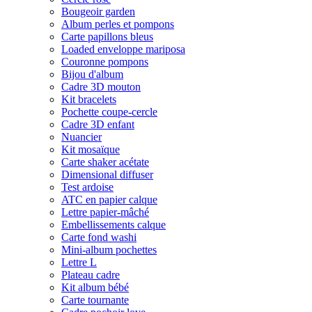
Bougeoir garden
Album perles et pompons
Carte papillons bleus
Loaded enveloppe mariposa
Couronne pompons
Bijou d'album
Cadre 3D mouton
Kit bracelets
Pochette coupe-cercle
Cadre 3D enfant
Nuancier
Kit mosaïque
Carte shaker acétate
Dimensional diffuser
Test ardoise
ATC en papier calque
Lettre papier-mâché
Embellissements calque
Carte fond washi
Mini-album pochettes
Lettre L
Plateau cadre
Kit album bébé
Carte tournante