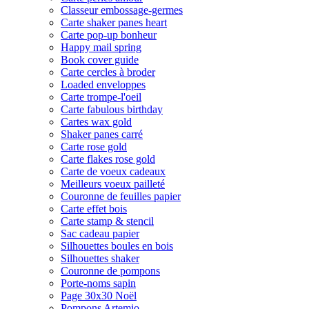
Classeur embossage-germes
Carte shaker panes heart
Carte pop-up bonheur
Happy mail spring
Book cover guide
Carte cercles à broder
Loaded enveloppes
Carte trompe-l'oeil
Carte fabulous birthday
Cartes wax gold
Shaker panes carré
Carte rose gold
Carte flakes rose gold
Carte de voeux cadeaux
Meilleurs voeux pailleté
Couronne de feuilles papier
Carte effet bois
Carte stamp & stencil
Sac cadeau papier
Silhouettes boules en bois
Silhouettes shaker
Couronne de pompons
Porte-noms sapin
Page 30x30 Noël
Pompons Artemio