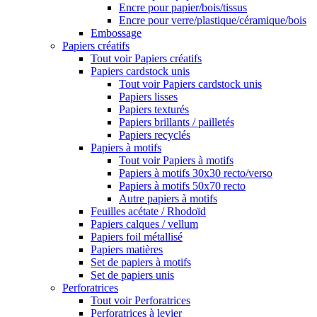
Encre pour papier/bois/tissus
Encre pour verre/plastique/céramique/bois
Embossage
Papiers créatifs
Tout voir Papiers créatifs
Papiers cardstock unis
Tout voir Papiers cardstock unis
Papiers lisses
Papiers texturés
Papiers brillants / pailletés
Papiers recyclés
Papiers à motifs
Tout voir Papiers à motifs
Papiers à motifs 30x30 recto/verso
Papiers à motifs 50x70 recto
Autre papiers à motifs
Feuilles acétate / Rhodoïd
Papiers calques / vellum
Papiers foil métallisé
Papiers matières
Set de papiers à motifs
Set de papiers unis
Perforatrices
Tout voir Perforatrices
Perforatrices à levier