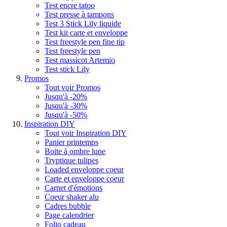
Test encre tatoo
Test presse à tampons
Test 3 Stick Lily liquide
Test kit carte et enveloppe
Test freestyle pen fine tip
Test freestyle pen
Test massicot Artemio
Test stick Lily
Promos
Tout voir Promos
Jusqu'à -20%
Jusqu'à -30%
Jusqu'à -50%
Inspiration DIY
Tout voir Inspiration DIY
Panier printemps
Boite à ombre lune
Tryptique tulipes
Loaded enveloppe coeur
Carte et enveloppe coeur
Carnet d'émotions
Coeur shaker alu
Cadres bubble
Page calendrier
Folio cadeau