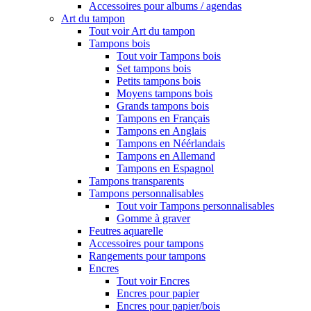
Accessoires pour albums / agendas
Art du tampon
Tout voir Art du tampon
Tampons bois
Tout voir Tampons bois
Set tampons bois
Petits tampons bois
Moyens tampons bois
Grands tampons bois
Tampons en Français
Tampons en Anglais
Tampons en Néérlandais
Tampons en Allemand
Tampons en Espagnol
Tampons transparents
Tampons personnalisables
Tout voir Tampons personnalisables
Gomme à graver
Feutres aquarelle
Accessoires pour tampons
Rangements pour tampons
Encres
Tout voir Encres
Encres pour papier
Encres pour papier/bois