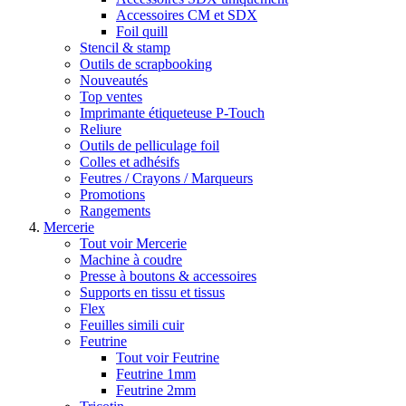
Accessoires CM et SDX
Foil quill
Stencil & stamp
Outils de scrapbooking
Nouveautés
Top ventes
Imprimante étiqueteuse P-Touch
Reliure
Outils de pelliculage foil
Colles et adhésifs
Feutres / Crayons / Marqueurs
Promotions
Rangements
Mercerie
Tout voir Mercerie
Machine à coudre
Presse à boutons & accessoires
Supports en tissu et tissus
Flex
Feuilles simili cuir
Feutrine
Tout voir Feutrine
Feutrine 1mm
Feutrine 2mm