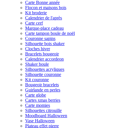
Carte Bonne année
Flocon et maisons bois
Kit broderie
Calendrier de l'après
Carte cerf
Marque-place cadeau
Carte tampon boule de noël
Couronne sapins
Silhouette bois shaker
Cloches hiver
Bracelets bougeoir
Calendrier accordeon
Shaker boule
Silhouettes acryliques
Silhouette couronne
Kit couronne
Bougeoir bracelets
Guirlande en perles
Carte globe
Cartes xmas berries
Carte momies
Silhouettes citrouille
Moodboard Halloween
Vase Halloween
Plateau effet pierre