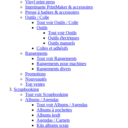
Vinyl print press
Imprimante PrintMaker & accessoires
Presse à badges & accessoires
Outils / Colle
Tout voir Outils / Colle
Outils
Tout voir Outils
Outils électriques
Outils manuels
Colles et adhésifs
Rangements
Tout voir Rangements
Rangements pour machines
Rangements divers
Promotions
Nouveautés
Top ventes
Scrapbooking
Tout voir Scrapbooking
Albums / Agendas
Tout voir Albums / Agendas
Albums à pochettes
Albums kraft
Agendas / Carnets
Kits albums scrap