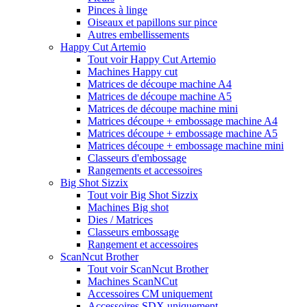
Pinces à linge
Oiseaux et papillons sur pince
Autres embellissements
Happy Cut Artemio
Tout voir Happy Cut Artemio
Machines Happy cut
Matrices de découpe machine A4
Matrices de découpe machine A5
Matrices de découpe machine mini
Matrices découpe + embossage machine A4
Matrices découpe + embossage machine A5
Matrices découpe + embossage machine mini
Classeurs d'embossage
Rangements et accessoires
Big Shot Sizzix
Tout voir Big Shot Sizzix
Machines Big shot
Dies / Matrices
Classeurs embossage
Rangement et accessoires
ScanNcut Brother
Tout voir ScanNcut Brother
Machines ScanNCut
Accessoires CM uniquement
Accessoires SDX uniquement