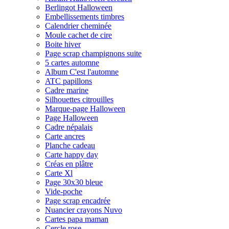
Berlingot Halloween
Embellissements timbres
Calendrier cheminée
Moule cachet de cire
Boite hiver
Page scrap champignons suite
5 cartes automne
Album C'est l'automne
ATC papillons
Cadre marine
Silhouettes citrouilles
Marque-page Halloween
Page Halloween
Cadre népalais
Carte ancres
Planche cadeau
Carte happy day
Créas en plâtre
Carte Xl
Page 30x30 bleue
Vide-poche
Page scrap encadrée
Nuancier crayons Nuvo
Cartes papa maman
Cercle rose