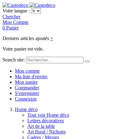
Votre langue :
Chercher
Mon Compte
0
Panier
Derniers articles ajoutés
×
Votre panier est vide.
Search site:
Mon compte
Ma liste d'envies
Mon panier
Commander
S'enregistrer
Connexion
Home déco
Tout voir Home déco
Lettres décoratives
Art de la table
Art floral / Nichoirs
Cadres / Miroirs