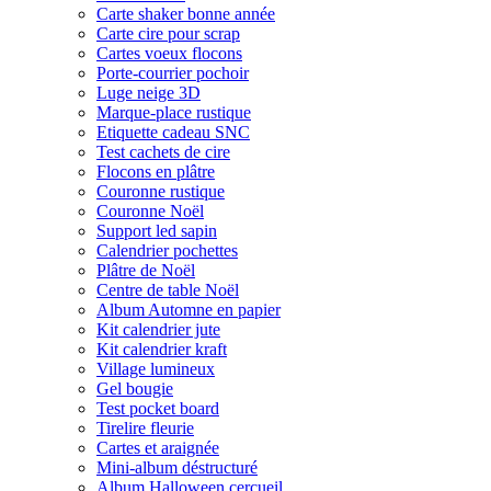
Carte shaker bonne année
Carte cire pour scrap
Cartes voeux flocons
Porte-courrier pochoir
Luge neige 3D
Marque-place rustique
Etiquette cadeau SNC
Test cachets de cire
Flocons en plâtre
Couronne rustique
Couronne Noël
Support led sapin
Calendrier pochettes
Plâtre de Noël
Centre de table Noël
Album Automne en papier
Kit calendrier jute
Kit calendrier kraft
Village lumineux
Gel bougie
Test pocket board
Tirelire fleurie
Cartes et araignée
Mini-album déstructuré
Album Halloween cercueil