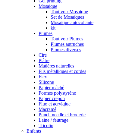
Gel printing
Mosaique
Tout voir Mosaique
Set de Mosaïques
Mosaïque autocollante
kit
Plumes
Tout voir Plumes
Plumes autruches
Plumes diverses
Cire
Plâtre
Matières naturelles
Fils métalliques et cordes
Flex
Silicone
Papier mâché
Formes polystyrène
Papier crépon
Fluo et acrylqiue
Macramé
Punch needle et broderie
Laine / feutrage
Tricotin
Enfants