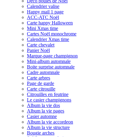
Déco boules de Noël
Calendrier valise
Happy mail 1 page
ACC-ATC Noël
Carte happy Halloween
Mini Xmas time
Cartes Noël monochrome
Calendrier Xmas time
Carte chevalet
Panier Noël
Marque-page champignon
Mini-album automnale
Boite surprise automnale
Cadre automnale
Carte arbres
Page de garde
Carte citrouille
Citrouilles en feutrine
Le casier champignons
Album la vie dos
Album la vie pages
Casier automne
Album la vie accordeon
Album la vie structure
Bougie arches