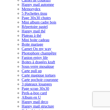
Carnet de couleurs
Happy mail automne
Memorydex
5 Pochettes tissu
Page 30x30 chutes
Mini album cadre bois
Répertoire pastel
Happy mail thé
Plateau à thé
Mini boite cadeau
Boite mariage
Carnet On my way
Photophore champêtre
Fanion enjoy life
Boites à dragées kraft
Sous-verre mosaïque
Carte pull up
Carte magique tortues
Carte pochoir couronne
3 plateaux losanges
Page scrap 30x30
Peek-a-boo card
Album en U
Happy mail deco
Happy mail structure