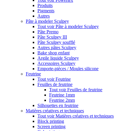
Tout voir Powertex
Produits
Pigments
Autres
Pâte à modeler Sculpey
Tout voir Pâte à modeler Sculpey
Pâte Premo
Pâte Sculpey III
Pâte Sculpey soufflé
Autres pâtes Sculpey
Bake shop enfant
Argile liquide Sculpey
Accessoires Sculpey
Emporte-pièces / Moules silicone
Feutrine
Tout voir Feutrine
Feuilles de feutrine
Tout voir Feuilles de feutrine
Feutrine 1mm
Feutrine 2mm
Silhouettes en feutrine
Matières créatives et techniques
Tout voir Matières créatives et techniques
Block printing
Screen printing