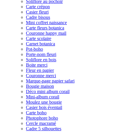
Soliflore au pochoir
Carte crépon
Casier fleuri
Cadre bisous
Mini coffret naissance
Carte fleurs botanica
Couronne happy mail
Carte scolaire
Carnet botanica
Pot-boho
Porte-nom fleuri
Soliflore en bois
Boite merci
Fleur en papier
Couronne merci
Marque-page papier safari
Bougie maison
Déco mini album corail
Mini-album corail
Moulez une bougie
Casier bois éventail
Carte boho
Photophore boho
Cercle macramé
Cadre 5 silhouettes