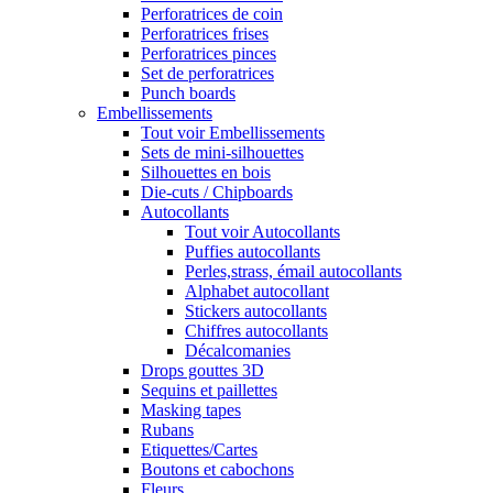
Perforatrices de coin
Perforatrices frises
Perforatrices pinces
Set de perforatrices
Punch boards
Embellissements
Tout voir Embellissements
Sets de mini-silhouettes
Silhouettes en bois
Die-cuts / Chipboards
Autocollants
Tout voir Autocollants
Puffies autocollants
Perles,strass, émail autocollants
Alphabet autocollant
Stickers autocollants
Chiffres autocollants
Décalcomanies
Drops gouttes 3D
Sequins et paillettes
Masking tapes
Rubans
Etiquettes/Cartes
Boutons et cabochons
Fleurs