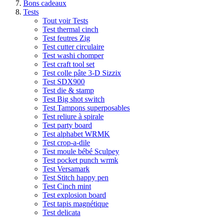
Bons cadeaux
Tests
Tout voir Tests
Test thermal cinch
Test feutres Zig
Test cutter circulaire
Test washi chomper
Test craft tool set
Test colle pâte 3-D Sizzix
Test SDX900
Test die & stamp
Test Big shot switch
Test Tampons superposables
Test reliure à spirale
Test party board
Test alphabet WRMK
Test crop-a-dile
Test moule bébé Sculpey
Test pocket punch wrmk
Test Versamark
Test Stitch happy pen
Test Cinch mint
Test explosion board
Test tapis magnétique
Test delicata