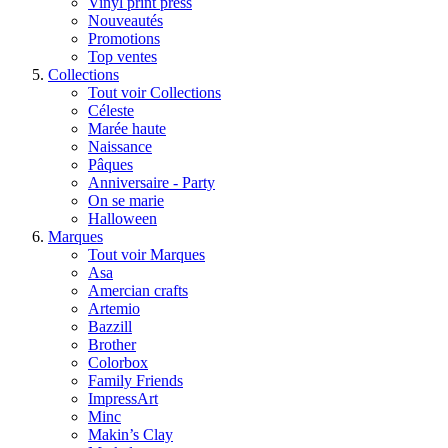
Vinyl print press
Nouveautés
Promotions
Top ventes
Collections
Tout voir Collections
Céleste
Marée haute
Naissance
Pâques
Anniversaire - Party
On se marie
Halloween
Marques
Tout voir Marques
Asa
Amercian crafts
Artemio
Bazzill
Brother
Colorbox
Family Friends
ImpressArt
Minc
Makin’s Clay