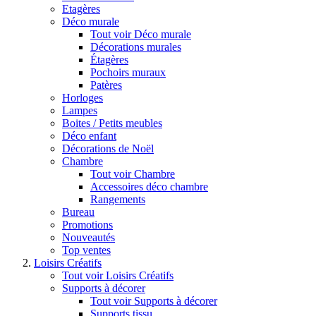
Etagères
Déco murale
Tout voir Déco murale
Décorations murales
Étagères
Pochoirs muraux
Patères
Horloges
Lampes
Boites / Petits meubles
Déco enfant
Décorations de Noël
Chambre
Tout voir Chambre
Accessoires déco chambre
Rangements
Bureau
Promotions
Nouveautés
Top ventes
Loisirs Créatifs
Tout voir Loisirs Créatifs
Supports à décorer
Tout voir Supports à décorer
Supports tissu