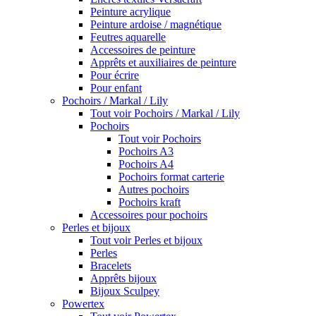
Peinture acrylique
Peinture ardoise / magnétique
Feutres aquarelle
Accessoires de peinture
Apprêts et auxiliaires de peinture
Pour écrire
Pour enfant
Pochoirs / Markal / Lily
Tout voir Pochoirs / Markal / Lily
Pochoirs
Tout voir Pochoirs
Pochoirs A3
Pochoirs A4
Pochoirs format carterie
Autres pochoirs
Pochoirs kraft
Accessoires pour pochoirs
Perles et bijoux
Tout voir Perles et bijoux
Perles
Bracelets
Apprêts bijoux
Bijoux Sculpey
Powertex