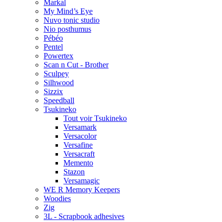
Markal
My Mind’s Eye
Nuvo tonic studio
Nio posthumus
Pébéo
Pentel
Powertex
Scan n Cut - Brother
Sculpey
Silhwood
Sizzix
Speedball
Tsukineko
Tout voir Tsukineko
Versamark
Versacolor
Versafine
Versacraft
Memento
Stazon
Versamagic
WE R Memory Keepers
Woodies
Zig
3L - Scrapbook adhesives