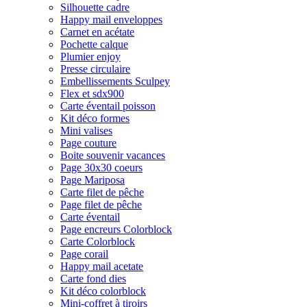
Silhouette cadre
Happy mail enveloppes
Carnet en acétate
Pochette calque
Plumier enjoy
Presse circulaire
Embellissements Sculpey
Flex et sdx900
Carte éventail poisson
Kit déco formes
Mini valises
Page couture
Boite souvenir vacances
Page 30x30 coeurs
Page Mariposa
Carte filet de pêche
Page filet de pêche
Carte éventail
Page encreurs Colorblock
Carte Colorblock
Page corail
Happy mail acetate
Carte fond dies
Kit déco colorblock
Mini-coffret à tiroirs