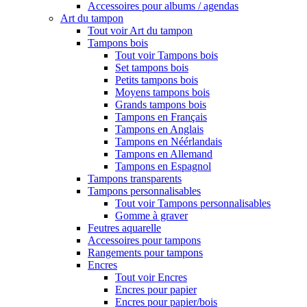
Accessoires pour albums / agendas
Art du tampon
Tout voir Art du tampon
Tampons bois
Tout voir Tampons bois
Set tampons bois
Petits tampons bois
Moyens tampons bois
Grands tampons bois
Tampons en Français
Tampons en Anglais
Tampons en Néérlandais
Tampons en Allemand
Tampons en Espagnol
Tampons transparents
Tampons personnalisables
Tout voir Tampons personnalisables
Gomme à graver
Feutres aquarelle
Accessoires pour tampons
Rangements pour tampons
Encres
Tout voir Encres
Encres pour papier
Encres pour papier/bois