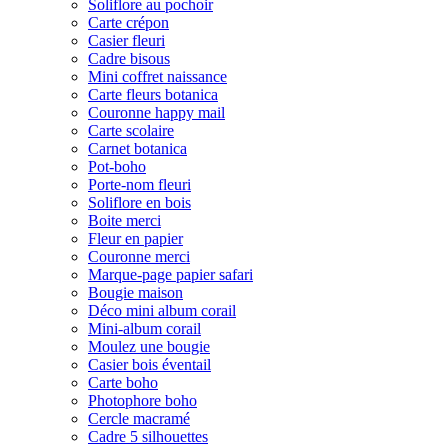
Soliflore au pochoir
Carte crépon
Casier fleuri
Cadre bisous
Mini coffret naissance
Carte fleurs botanica
Couronne happy mail
Carte scolaire
Carnet botanica
Pot-boho
Porte-nom fleuri
Soliflore en bois
Boite merci
Fleur en papier
Couronne merci
Marque-page papier safari
Bougie maison
Déco mini album corail
Mini-album corail
Moulez une bougie
Casier bois éventail
Carte boho
Photophore boho
Cercle macramé
Cadre 5 silhouettes