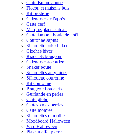
Carte Bonne année
Flocon et maisons bois
Kit broderie
Calendrier de l'après
Carte cerf
Marque-place cadeau
Carte tampon boule de noël
Couronne sapins
Silhouette bois shaker
Cloches hiver
Bracelets bougeoir
Calendrier accordeon
Shaker boule
Silhouettes acryliques
Silhouette couronne
Kit couronne
Bougeoir bracelets
Guirlande en perles
Carte globe
Cartes xmas berries
Carte momies
Silhouettes citrouille
Moodboard Halloween
Vase Halloween
Plateau effet pierre