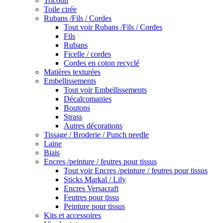
Tricotin
Toile cirée
Rubans /Fils / Cordes
Tout voir Rubans /Fils / Cordes
Fils
Rubans
Ficelle / cordes
Cordes en coton recyclé
Matières texturées
Embellissements
Tout voir Embellissements
Décalcomanies
Boutons
Strass
Autres décorations
Tissage / Broderie / Punch needle
Laine
Biais
Encres /peinture / feutres pour tissus
Tout voir Encres /peinture / feutres pour tissus
Sticks Markal / Lily
Encres Versacraft
Feutres pour tissu
Peinture pour tissus
Kits et accessoires