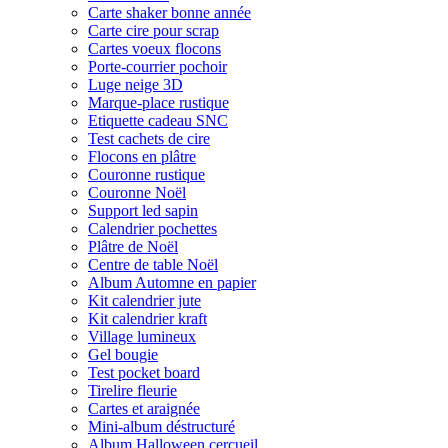
Carte shaker bonne année
Carte cire pour scrap
Cartes voeux flocons
Porte-courrier pochoir
Luge neige 3D
Marque-place rustique
Etiquette cadeau SNC
Test cachets de cire
Flocons en plâtre
Couronne rustique
Couronne Noël
Support led sapin
Calendrier pochettes
Plâtre de Noël
Centre de table Noël
Album Automne en papier
Kit calendrier jute
Kit calendrier kraft
Village lumineux
Gel bougie
Test pocket board
Tirelire fleurie
Cartes et araignée
Mini-album déstructuré
Album Halloween cercueil