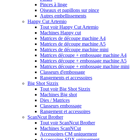
Pinces à linge
Oiseaux et papillons sur pince
Autres embellissements
Happy Cut Artemio
Tout voir Happy Cut Artemio
Machines Happy cut
Matrices de découpe machine A4
Matrices de découpe machine A5
Matrices de découpe machine mini
Matrices découpe + embossage machine A4
Matrices découpe + embossage machine A5
Matrices découpe + embossage machine mini
Classeurs d'embossage
Rangements et accessoires
Big Shot Sizzix
Tout voir Big Shot Sizzix
Machines Big shot
Dies / Matrices
Classeurs embossage
Rangement et accessoires
ScanNcut Brother
Tout voir ScanNcut Brother
Machines ScanNCut
Accessoires CM uniquement
Accessoires SDX uniquement