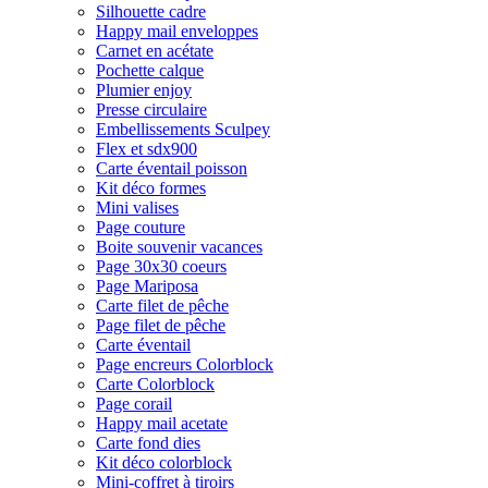
Silhouette cadre
Happy mail enveloppes
Carnet en acétate
Pochette calque
Plumier enjoy
Presse circulaire
Embellissements Sculpey
Flex et sdx900
Carte éventail poisson
Kit déco formes
Mini valises
Page couture
Boite souvenir vacances
Page 30x30 coeurs
Page Mariposa
Carte filet de pêche
Page filet de pêche
Carte éventail
Page encreurs Colorblock
Carte Colorblock
Page corail
Happy mail acetate
Carte fond dies
Kit déco colorblock
Mini-coffret à tiroirs