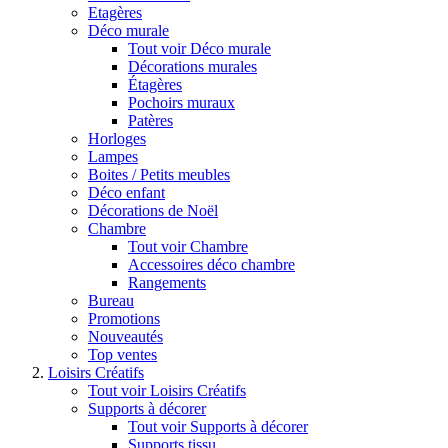
Etagères
Déco murale
Tout voir Déco murale
Décorations murales
Étagères
Pochoirs muraux
Patères
Horloges
Lampes
Boites / Petits meubles
Déco enfant
Décorations de Noël
Chambre
Tout voir Chambre
Accessoires déco chambre
Rangements
Bureau
Promotions
Nouveautés
Top ventes
Loisirs Créatifs
Tout voir Loisirs Créatifs
Supports à décorer
Tout voir Supports à décorer
Supports tissu