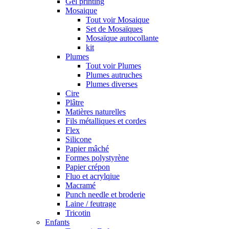
Gel printing
Mosaique
Tout voir Mosaique
Set de Mosaïques
Mosaïque autocollante
kit
Plumes
Tout voir Plumes
Plumes autruches
Plumes diverses
Cire
Plâtre
Matières naturelles
Fils métalliques et cordes
Flex
Silicone
Papier mâché
Formes polystyrène
Papier crépon
Fluo et acrylqiue
Macramé
Punch needle et broderie
Laine / feutrage
Tricotin
Enfants