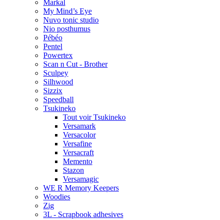
Markal
My Mind’s Eye
Nuvo tonic studio
Nio posthumus
Pébéo
Pentel
Powertex
Scan n Cut - Brother
Sculpey
Silhwood
Sizzix
Speedball
Tsukineko
Tout voir Tsukineko
Versamark
Versacolor
Versafine
Versacraft
Memento
Stazon
Versamagic
WE R Memory Keepers
Woodies
Zig
3L - Scrapbook adhesives