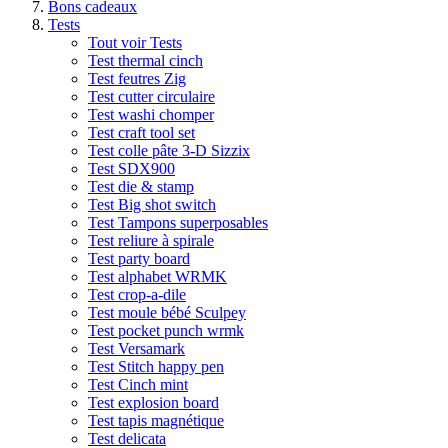
Bons cadeaux
Tests
Tout voir Tests
Test thermal cinch
Test feutres Zig
Test cutter circulaire
Test washi chomper
Test craft tool set
Test colle pâte 3-D Sizzix
Test SDX900
Test die & stamp
Test Big shot switch
Test Tampons superposables
Test reliure à spirale
Test party board
Test alphabet WRMK
Test crop-a-dile
Test moule bébé Sculpey
Test pocket punch wrmk
Test Versamark
Test Stitch happy pen
Test Cinch mint
Test explosion board
Test tapis magnétique
Test delicata