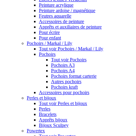
Peinture acrylique
Peinture ardoise / magnétique
Feutres aquarelle
Accessoires de peinture
Apprêts et auxiliaires de peinture
Pour écrire
Pour enfant
Pochoirs / Markal / Lily
Tout voir Pochoirs / Markal / Lily
Pochoirs
Tout voir Pochoirs
Pochoirs A3
Pochoirs A4
Pochoirs format carterie
Autres pochoirs
Pochoirs kraft
Accessoires pour pochoirs
Perles et bijoux
Tout voir Perles et bijoux
Perles
Bracelets
Apprêts bijoux
Bijoux Sculpey
Powertex