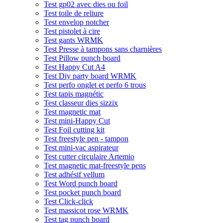
Test gp02 avec dies ou foil
Test toile de reliure
Test envelop notcher
Test pistolet à cire
Test gants WRMK
Test Presse à tampons sans charnières
Test Pillow punch board
Test Happy Cut A4
Test Diy party board WRMK
Test perfo onglet et perfo 6 trous
Test tapis magnétic
Test classeur dies sizzix
Test magnetic mat
Test mini-Happy Cut
Test Foil cutting kit
Test freestyle pen - tampon
Test mini-vac aspirateur
Test cutter circulaire Artemio
Test magnetic mat-freestyle pens
Test adhésif vellum
Test Word punch board
Test pocket punch board
Test Click-click
Test massicot rose WRMK
Test tag punch board