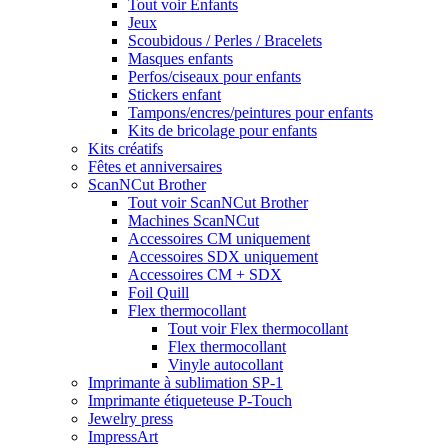
Tout voir Enfants
Jeux
Scoubidous / Perles / Bracelets
Masques enfants
Perfos/ciseaux pour enfants
Stickers enfant
Tampons/encres/peintures pour enfants
Kits de bricolage pour enfants
Kits créatifs
Fêtes et anniversaires
ScanNCut Brother
Tout voir ScanNCut Brother
Machines ScanNCut
Accessoires CM uniquement
Accessoires SDX uniquement
Accessoires CM + SDX
Foil Quill
Flex thermocollant
Tout voir Flex thermocollant
Flex thermocollant
Vinyle autocollant
Imprimante à sublimation SP-1
Imprimante étiqueteuse P-Touch
Jewelry press
ImpressArt