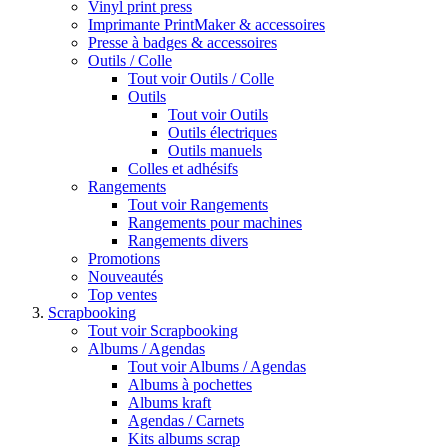
Vinyl print press
Imprimante PrintMaker & accessoires
Presse à badges & accessoires
Outils / Colle
Tout voir Outils / Colle
Outils
Tout voir Outils
Outils électriques
Outils manuels
Colles et adhésifs
Rangements
Tout voir Rangements
Rangements pour machines
Rangements divers
Promotions
Nouveautés
Top ventes
Scrapbooking
Tout voir Scrapbooking
Albums / Agendas
Tout voir Albums / Agendas
Albums à pochettes
Albums kraft
Agendas / Carnets
Kits albums scrap