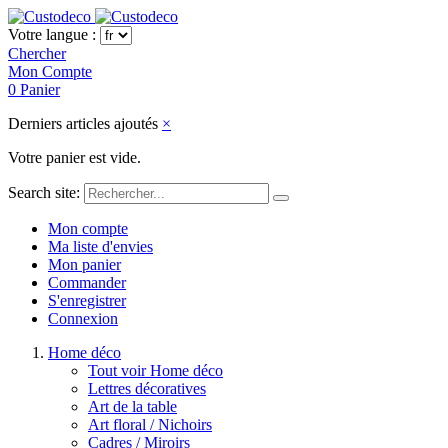
Votre langue :
Chercher
Mon Compte
0
Panier
Derniers articles ajoutés
×
Votre panier est vide.
Search site:
Mon compte
Ma liste d'envies
Mon panier
Commander
S'enregistrer
Connexion
Home déco
Tout voir Home déco
Lettres décoratives
Art de la table
Art floral / Nichoirs
Cadres / Miroirs