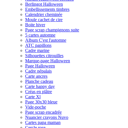
Berlingot Halloween
Embellissements timbres
Calendrier cheminée
Moule cachet de cire
Boite hiver
Page scrap champignons suite
5 cartes automne
Album C'est l'automne
ATC papillons
Cadre marine
Silhouettes citrouilles
Marque-page Halloween
Page Halloween
Cadre népalais
Carte ancres
Planche cadeau
Carte happy day
Créas en plâtre
Carte Xl
Page 30x30 bleue
Vide-poche
Page scrap encadrée
Nuancier crayons Nuvo
Cartes papa maman
Cercle rose