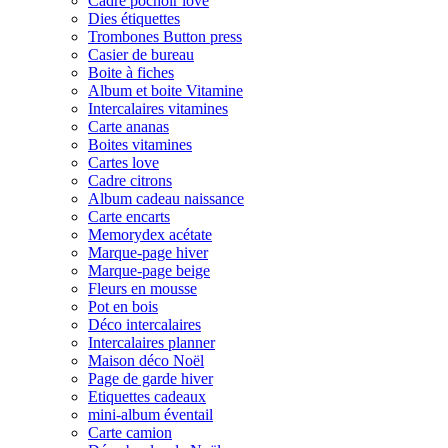
Cadre pochoir love
Dies étiquettes
Trombones Button press
Casier de bureau
Boite à fiches
Album et boite Vitamine
Intercalaires vitamines
Carte ananas
Boites vitamines
Cartes love
Cadre citrons
Album cadeau naissance
Carte encarts
Memorydex acétate
Marque-page hiver
Marque-page beige
Fleurs en mousse
Pot en bois
Déco intercalaires
Intercalaires planner
Maison déco Noël
Page de garde hiver
Etiquettes cadeaux
mini-album éventail
Carte camion