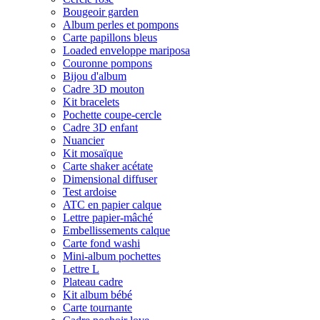
Bougeoir garden
Album perles et pompons
Carte papillons bleus
Loaded enveloppe mariposa
Couronne pompons
Bijou d'album
Cadre 3D mouton
Kit bracelets
Pochette coupe-cercle
Cadre 3D enfant
Nuancier
Kit mosaïque
Carte shaker acétate
Dimensional diffuser
Test ardoise
ATC en papier calque
Lettre papier-mâché
Embellissements calque
Carte fond washi
Mini-album pochettes
Lettre L
Plateau cadre
Kit album bébé
Carte tournante