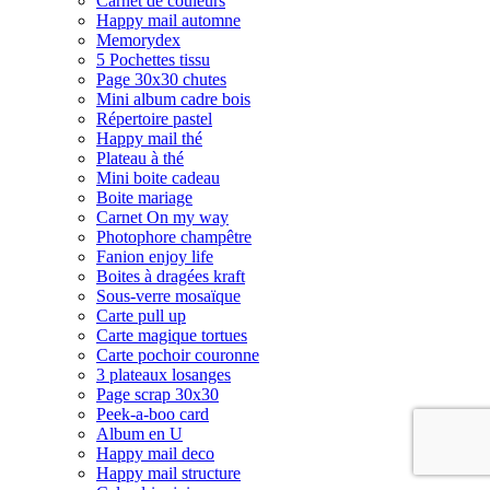
Carnet de couleurs
Happy mail automne
Memorydex
5 Pochettes tissu
Page 30x30 chutes
Mini album cadre bois
Répertoire pastel
Happy mail thé
Plateau à thé
Mini boite cadeau
Boite mariage
Carnet On my way
Photophore champêtre
Fanion enjoy life
Boites à dragées kraft
Sous-verre mosaïque
Carte pull up
Carte magique tortues
Carte pochoir couronne
3 plateaux losanges
Page scrap 30x30
Peek-a-boo card
Album en U
Happy mail deco
Happy mail structure