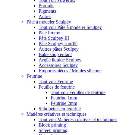
Tout voir Powertex
Produits
Pigments
Autres
Pâte à modeler Sculpey
Tout voir Pâte à modeler Sculpey
Pâte Premo
Pâte Sculpey III
Pâte Sculpey soufflé
Autres pâtes Sculpey
Bake shop enfant
Argile liquide Sculpey
Accessoires Sculpey
Emporte-pièces / Moules silicone
Feutrine
Tout voir Feutrine
Feuilles de feutrine
Tout voir Feuilles de feutrine
Feutrine 1mm
Feutrine 2mm
Silhouettes en feutrine
Matières créatives et techniques
Tout voir Matières créatives et techniques
Block printing
Screen printing