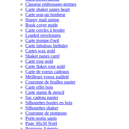
Classeur embossage-germes
Carte shaker panes heart
Carte pop-up bonheur
Happy mail spring
Book cover guide
Carte cercles à broder
Loaded enveloppes
Carte trompe-l'oeil
Carte fabulous birthday
Cartes wax gold
Shaker panes carré
Carte rose gold
Carte flakes rose gold
Carte de voeux cadeaux
Meilleurs voeux pailleté
Couronne de feuilles papier
Carte effet bois
Carte stamp & stencil
Sac cadeau papier
Silhouettes boules en bois
Silhouettes shaker
Couronne de pompons
Porte-noms sapin
Page 30x30 Noël
Pompons Artemio