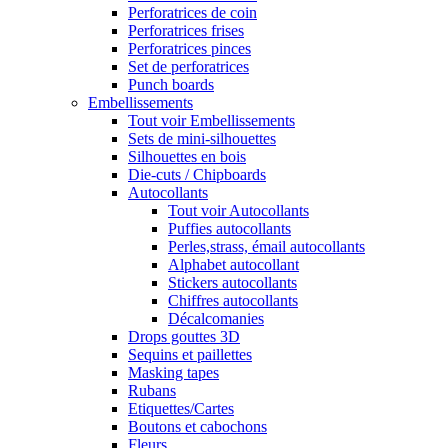
Perforatrices de coin
Perforatrices frises
Perforatrices pinces
Set de perforatrices
Punch boards
Embellissements
Tout voir Embellissements
Sets de mini-silhouettes
Silhouettes en bois
Die-cuts / Chipboards
Autocollants
Tout voir Autocollants
Puffies autocollants
Perles,strass, émail autocollants
Alphabet autocollant
Stickers autocollants
Chiffres autocollants
Décalcomanies
Drops gouttes 3D
Sequins et paillettes
Masking tapes
Rubans
Etiquettes/Cartes
Boutons et cabochons
Fleurs