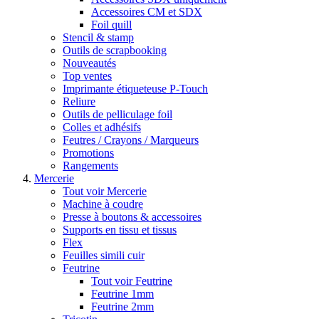
Accessoires CM et SDX
Foil quill
Stencil & stamp
Outils de scrapbooking
Nouveautés
Top ventes
Imprimante étiqueteuse P-Touch
Reliure
Outils de pelliculage foil
Colles et adhésifs
Feutres / Crayons / Marqueurs
Promotions
Rangements
Mercerie
Tout voir Mercerie
Machine à coudre
Presse à boutons & accessoires
Supports en tissu et tissus
Flex
Feuilles simili cuir
Feutrine
Tout voir Feutrine
Feutrine 1mm
Feutrine 2mm