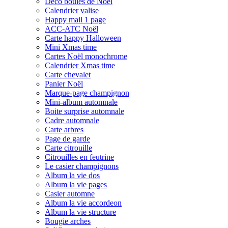
Déco boules de Noël
Calendrier valise
Happy mail 1 page
ACC-ATC Noël
Carte happy Halloween
Mini Xmas time
Cartes Noël monochrome
Calendrier Xmas time
Carte chevalet
Panier Noël
Marque-page champignon
Mini-album automnale
Boite surprise automnale
Cadre automnale
Carte arbres
Page de garde
Carte citrouille
Citrouilles en feutrine
Le casier champignons
Album la vie dos
Album la vie pages
Casier automne
Album la vie accordeon
Album la vie structure
Bougie arches