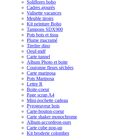
Soliflores boho
Cadres ajourés
Valisette vacances
Meuble tiroirs
Kit peinture Boho
Tampons SDX900
Pots bois et tissu
Plume macramé
Tirelire dino
Oeuf-mdf
Carte tunnel
Album Photo et boite
Couronne fleurs séchées
Carte mariposa
Pots Mariposa
Lettre R
Boite-coeur
Page scrap A4
Mini-pochette cadeau
Pyrograveur bois
Carte-bouton-coeur
Carte shaker monochrome
Album-accordeon-ours
Carte cube pop-up
Kit broderie colombes