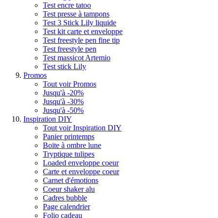
Test encre tatoo
Test presse à tampons
Test 3 Stick Lily liquide
Test kit carte et enveloppe
Test freestyle pen fine tip
Test freestyle pen
Test massicot Artemio
Test stick Lily
Promos
Tout voir Promos
Jusqu'à -20%
Jusqu'à -30%
Jusqu'à -50%
Inspiration DIY
Tout voir Inspiration DIY
Panier printemps
Boite à ombre lune
Tryptique tulipes
Loaded enveloppe coeur
Carte et enveloppe coeur
Carnet d'émotions
Coeur shaker alu
Cadres bubble
Page calendrier
Folio cadeau