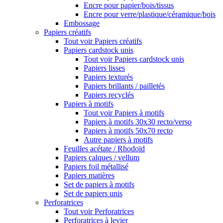
Encre pour papier/bois/tissus
Encre pour verre/plastique/céramique/bois
Embossage
Papiers créatifs
Tout voir Papiers créatifs
Papiers cardstock unis
Tout voir Papiers cardstock unis
Papiers lisses
Papiers texturés
Papiers brillants / pailletés
Papiers recyclés
Papiers à motifs
Tout voir Papiers à motifs
Papiers à motifs 30x30 recto/verso
Papiers à motifs 50x70 recto
Autre papiers à motifs
Feuilles acétate / Rhodoïd
Papiers calques / vellum
Papiers foil métallisé
Papiers matières
Set de papiers à motifs
Set de papiers unis
Perforatrices
Tout voir Perforatrices
Perforatrices à levier