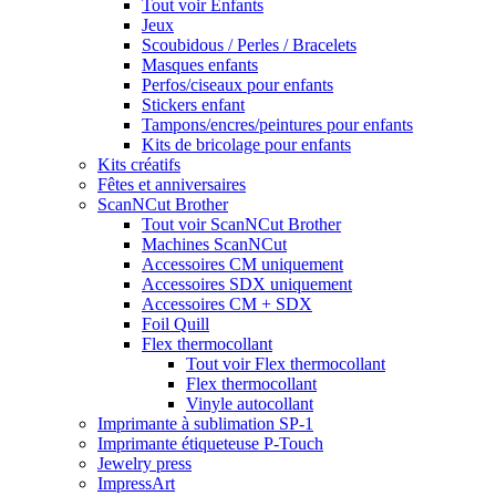
Tout voir Enfants
Jeux
Scoubidous / Perles / Bracelets
Masques enfants
Perfos/ciseaux pour enfants
Stickers enfant
Tampons/encres/peintures pour enfants
Kits de bricolage pour enfants
Kits créatifs
Fêtes et anniversaires
ScanNCut Brother
Tout voir ScanNCut Brother
Machines ScanNCut
Accessoires CM uniquement
Accessoires SDX uniquement
Accessoires CM + SDX
Foil Quill
Flex thermocollant
Tout voir Flex thermocollant
Flex thermocollant
Vinyle autocollant
Imprimante à sublimation SP-1
Imprimante étiqueteuse P-Touch
Jewelry press
ImpressArt