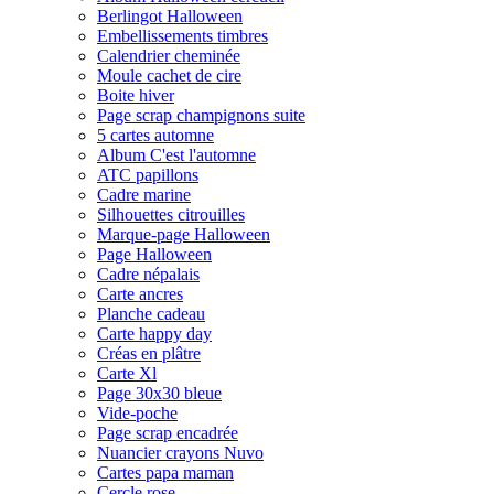
Berlingot Halloween
Embellissements timbres
Calendrier cheminée
Moule cachet de cire
Boite hiver
Page scrap champignons suite
5 cartes automne
Album C'est l'automne
ATC papillons
Cadre marine
Silhouettes citrouilles
Marque-page Halloween
Page Halloween
Cadre népalais
Carte ancres
Planche cadeau
Carte happy day
Créas en plâtre
Carte Xl
Page 30x30 bleue
Vide-poche
Page scrap encadrée
Nuancier crayons Nuvo
Cartes papa maman
Cercle rose