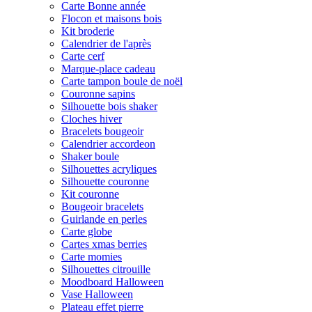
Carte Bonne année
Flocon et maisons bois
Kit broderie
Calendrier de l'après
Carte cerf
Marque-place cadeau
Carte tampon boule de noël
Couronne sapins
Silhouette bois shaker
Cloches hiver
Bracelets bougeoir
Calendrier accordeon
Shaker boule
Silhouettes acryliques
Silhouette couronne
Kit couronne
Bougeoir bracelets
Guirlande en perles
Carte globe
Cartes xmas berries
Carte momies
Silhouettes citrouille
Moodboard Halloween
Vase Halloween
Plateau effet pierre