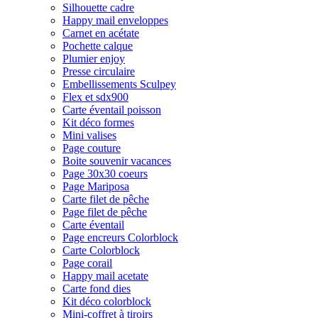
Silhouette cadre
Happy mail enveloppes
Carnet en acétate
Pochette calque
Plumier enjoy
Presse circulaire
Embellissements Sculpey
Flex et sdx900
Carte éventail poisson
Kit déco formes
Mini valises
Page couture
Boite souvenir vacances
Page 30x30 coeurs
Page Mariposa
Carte filet de pêche
Page filet de pêche
Carte éventail
Page encreurs Colorblock
Carte Colorblock
Page corail
Happy mail acetate
Carte fond dies
Kit déco colorblock
Mini-coffret à tiroirs