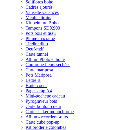
Soliflores boho
Cadres ajourés
Valisette vacances
Meuble tiroirs
Kit peinture Boho
Tampons SDX900
Pots bois et tissu
Plume macramé
Tirelire dino
Oeuf-mdf
Carte tunnel
Album Photo et boite
Couronne fleurs séchées
Carte mariposa
Pots Mariposa
Lettre R
Boite-coeur
Page scrap A4
Mini-pochette cadeau
Pyrograveur bois
Carte-bouton-coeur
Carte shaker monochrome
Album-accordeon-ours
Carte cube pop-up
Kit broderie colombes