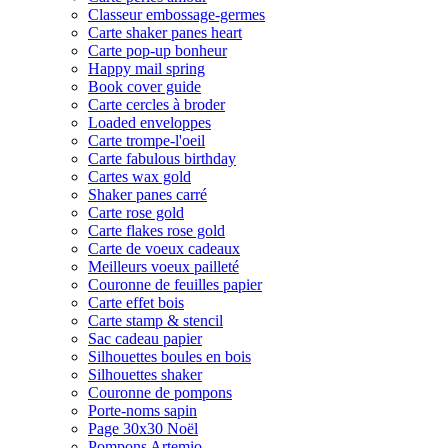
Classeur embossage-germes
Carte shaker panes heart
Carte pop-up bonheur
Happy mail spring
Book cover guide
Carte cercles à broder
Loaded enveloppes
Carte trompe-l'oeil
Carte fabulous birthday
Cartes wax gold
Shaker panes carré
Carte rose gold
Carte flakes rose gold
Carte de voeux cadeaux
Meilleurs voeux pailleté
Couronne de feuilles papier
Carte effet bois
Carte stamp & stencil
Sac cadeau papier
Silhouettes boules en bois
Silhouettes shaker
Couronne de pompons
Porte-noms sapin
Page 30x30 Noël
Pompons Artemio