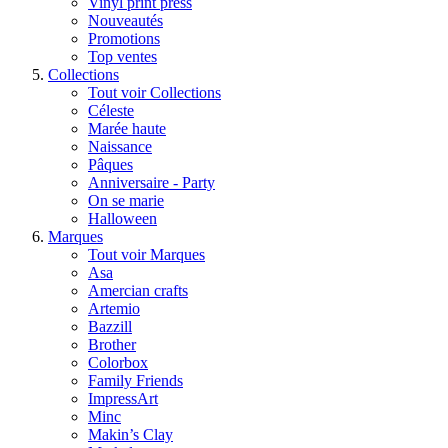
Vinyl print press
Nouveautés
Promotions
Top ventes
Collections
Tout voir Collections
Céleste
Marée haute
Naissance
Pâques
Anniversaire - Party
On se marie
Halloween
Marques
Tout voir Marques
Asa
Amercian crafts
Artemio
Bazzill
Brother
Colorbox
Family Friends
ImpressArt
Minc
Makin’s Clay