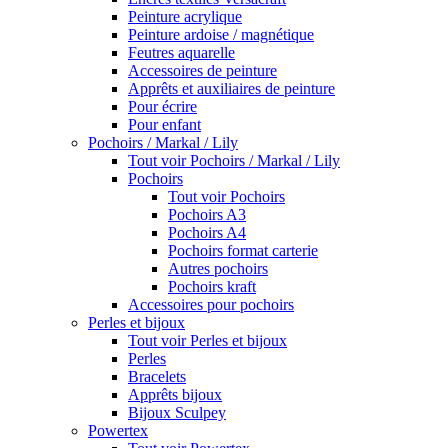
Peinture acrylique
Peinture ardoise / magnétique
Feutres aquarelle
Accessoires de peinture
Apprêts et auxiliaires de peinture
Pour écrire
Pour enfant
Pochoirs / Markal / Lily
Tout voir Pochoirs / Markal / Lily
Pochoirs
Tout voir Pochoirs
Pochoirs A3
Pochoirs A4
Pochoirs format carterie
Autres pochoirs
Pochoirs kraft
Accessoires pour pochoirs
Perles et bijoux
Tout voir Perles et bijoux
Perles
Bracelets
Apprêts bijoux
Bijoux Sculpey
Powertex