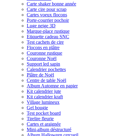
Carte shaker bonne année
Carte cire pour scrap
Cartes voeux flocons
Porte-courrier pochoir
Luge neige 3D
Marque-place rustique
Etiquette cadeau SNC
Test cachets de cire
Flocons en plâtre
Couronne rustique
Couronne Noël
Support led sapin
Calendrier pochettes
Plâtre de Noël
Centre de table Noël
Album Automne en papier
Kit calendrier jute
Kit calendrier kraft
Village lumineux
Gel bougie
Test pocket board
Tirelire fleurie
Cartes et araignée
Mini-album déstructuré
Album Halloween cercueil