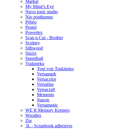
Markal
My Mind’s Eye
Nuvo tonic studio
Nio posthumus
Pébéo
Pentel
Powertex
Scan n Cut - Brother
Sculpey
Silhwood
Sizzix
Speedball
Tsukineko
Tout voir Tsukineko
Versamark
Versacolor
Versafine
Versacraft
Memento
Stazon
Versamagic
WE R Memory Keepers
Woodies
Zig
3L - Scrapbook adhesives