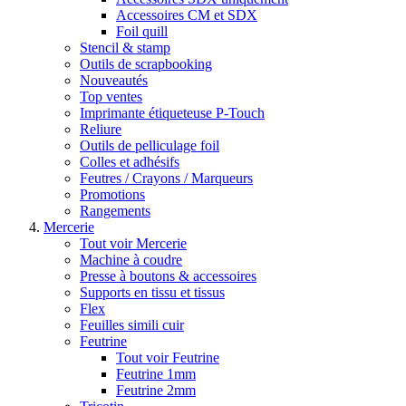
Accessoires CM et SDX
Foil quill
Stencil & stamp
Outils de scrapbooking
Nouveautés
Top ventes
Imprimante étiqueteuse P-Touch
Reliure
Outils de pelliculage foil
Colles et adhésifs
Feutres / Crayons / Marqueurs
Promotions
Rangements
Mercerie
Tout voir Mercerie
Machine à coudre
Presse à boutons & accessoires
Supports en tissu et tissus
Flex
Feuilles simili cuir
Feutrine
Tout voir Feutrine
Feutrine 1mm
Feutrine 2mm