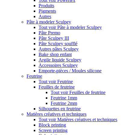
Tout voir Powertex
Produits
Pigments
Autres
Pâte à modeler Sculpey
Tout voir Pâte à modeler Sculpey
Pâte Premo
Pâte Sculpey III
Pâte Sculpey soufflé
Autres pâtes Sculpey
Bake shop enfant
Argile liquide Sculpey
Accessoires Sculpey
Emporte-pièces / Moules silicone
Feutrine
Tout voir Feutrine
Feuilles de feutrine
Tout voir Feuilles de feutrine
Feutrine 1mm
Feutrine 2mm
Silhouettes en feutrine
Matières créatives et techniques
Tout voir Matières créatives et techniques
Block printing
Screen printing