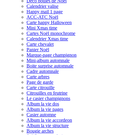
Déco boules de Noël
Calendrier valise
Happy mail 1 page
ACC-ATC Noël
Carte happy Halloween
Mini Xmas time
Cartes Noël monochrome
Calendrier Xmas time
Carte chevalet
Panier Noël
Marque-page champignon
Mini-album automnale
Boite surprise automnale
Cadre automnale
Carte arbres
Page de garde
Carte citrouille
Citrouilles en feutrine
Le casier champignons
Album la vie dos
Album la vie pages
Casier automne
Album la vie accordeon
Album la vie structure
Bougie arches