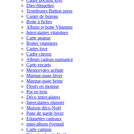
Cadre pochoir love
Dies étiquettes
Trombones Button press
Casier de bureau
Boite à fiches
Album et boite Vitamine
Intercalaires vitamines
Carte ananas
Boites vitamines
Cartes love
Cadre citrons
Album cadeau naissance
Carte encarts
Memorydex acétate
Marque-page hiver
Marque-page beige
Fleurs en mousse
Pot en bois
Déco intercalaires
Intercalaires planner
Maison déco Noël
Page de garde hiver
Etiquettes cadeaux
mini-album éventail
Carte camion