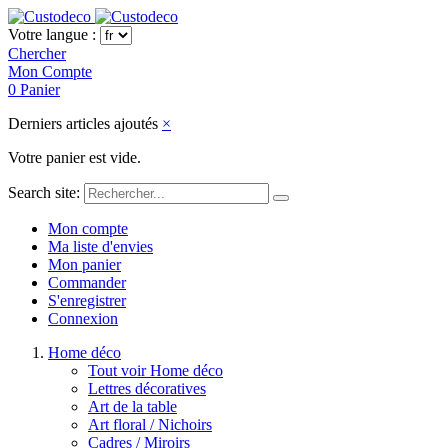
Votre langue :
Chercher
Mon Compte
0
Panier
Derniers articles ajoutés
×
Votre panier est vide.
Search site:
Mon compte
Ma liste d'envies
Mon panier
Commander
S'enregistrer
Connexion
Home déco
Tout voir Home déco
Lettres décoratives
Art de la table
Art floral / Nichoirs
Cadres / Miroirs