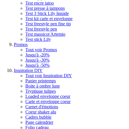
Test encre tatoo
Test presse à tampons
Test 3 Stick Lily liquide
Test kit carte et enveloppe
Test freestyle pen fine tip
Test freestyle pen
Test massicot Artemio
Test stick Lily
Promos
Tout voir Promos
Jusqu'à -20%
Jusqu'à -30%
Jusqu'à -50%
Inspiration DIY
Tout voir Inspiration DIY
Panier printemps
Boite à ombre lune
Tryptique tulipes
Loaded enveloppe coeur
Carte et enveloppe coeur
Carnet d'émotions
Coeur shaker alu
Cadres bubble
Page calendrier
Folio cadeau