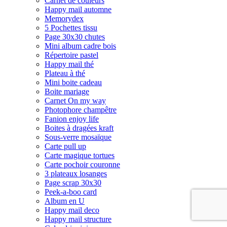
Carnet de couleurs
Happy mail automne
Memorydex
5 Pochettes tissu
Page 30x30 chutes
Mini album cadre bois
Répertoire pastel
Happy mail thé
Plateau à thé
Mini boite cadeau
Boite mariage
Carnet On my way
Photophore champêtre
Fanion enjoy life
Boites à dragées kraft
Sous-verre mosaïque
Carte pull up
Carte magique tortues
Carte pochoir couronne
3 plateaux losanges
Page scrap 30x30
Peek-a-boo card
Album en U
Happy mail deco
Happy mail structure