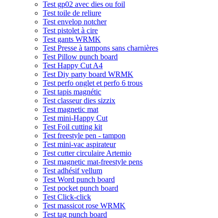
Test gp02 avec dies ou foil
Test toile de reliure
Test envelop notcher
Test pistolet à cire
Test gants WRMK
Test Presse à tampons sans charnières
Test Pillow punch board
Test Happy Cut A4
Test Diy party board WRMK
Test perfo onglet et perfo 6 trous
Test tapis magnétic
Test classeur dies sizzix
Test magnetic mat
Test mini-Happy Cut
Test Foil cutting kit
Test freestyle pen - tampon
Test mini-vac aspirateur
Test cutter circulaire Artemio
Test magnetic mat-freestyle pens
Test adhésif vellum
Test Word punch board
Test pocket punch board
Test Click-click
Test massicot rose WRMK
Test tag punch board