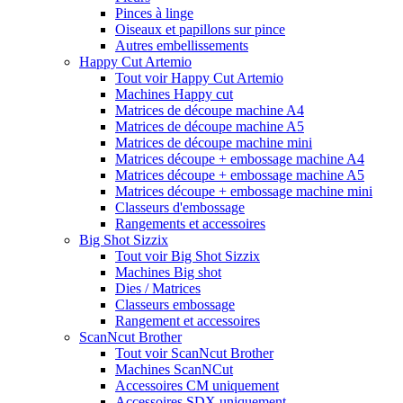
Pinces à linge
Oiseaux et papillons sur pince
Autres embellissements
Happy Cut Artemio
Tout voir Happy Cut Artemio
Machines Happy cut
Matrices de découpe machine A4
Matrices de découpe machine A5
Matrices de découpe machine mini
Matrices découpe + embossage machine A4
Matrices découpe + embossage machine A5
Matrices découpe + embossage machine mini
Classeurs d'embossage
Rangements et accessoires
Big Shot Sizzix
Tout voir Big Shot Sizzix
Machines Big shot
Dies / Matrices
Classeurs embossage
Rangement et accessoires
ScanNcut Brother
Tout voir ScanNcut Brother
Machines ScanNCut
Accessoires CM uniquement
Accessoires SDX uniquement