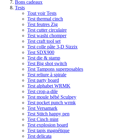
Bons cadeaux
Tests
Tout voir Tests
Test thermal cinch
Test feutres Zig
Test cutter circulaire
Test washi chomper
Test craft tool set
Test colle pâte 3-D Sizzix
Test SDX900
Test die & stamp
Test Big shot switch
Test Tampons superposables
Test reliure à spirale
Test party board
Test alphabet WRMK
Test crop-a-dile
Test moule bébé Sculpey
Test pocket punch wrmk
Test Versamark
Test Stitch happy pen
Test Cinch mint
Test explosion board
Test tapis magnétique
Test delicata