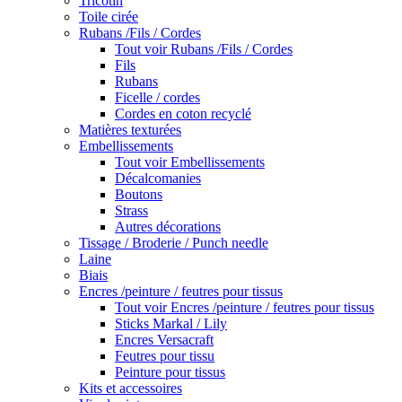
Tricotin
Toile cirée
Rubans /Fils / Cordes
Tout voir Rubans /Fils / Cordes
Fils
Rubans
Ficelle / cordes
Cordes en coton recyclé
Matières texturées
Embellissements
Tout voir Embellissements
Décalcomanies
Boutons
Strass
Autres décorations
Tissage / Broderie / Punch needle
Laine
Biais
Encres /peinture / feutres pour tissus
Tout voir Encres /peinture / feutres pour tissus
Sticks Markal / Lily
Encres Versacraft
Feutres pour tissu
Peinture pour tissus
Kits et accessoires