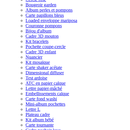
Bougeoir garden
Album perles et pompons
Carte papillons bleus
Loaded enveloppe mariposa
Couronne pompons
Bijou d'album
Cadre 3D mouton
Kit bracelets
Pochette coupe-cercle
Cadre 3D enfant
Nuancier
Kit mosaïque
Carte shaker acétate
Dimensional diffuser
Test ardoise
ATC en papier calque
Lettre papier-mâché
Embellissements calque
Carte fond washi
Mini-album pochettes
Lettre L
Plateau cadre
Kit album bébé
Carte tournante