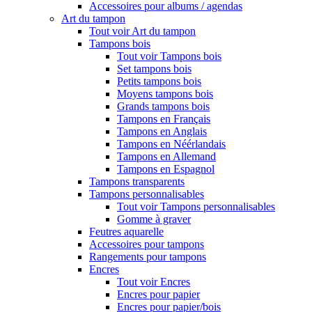
Accessoires pour albums / agendas
Art du tampon
Tout voir Art du tampon
Tampons bois
Tout voir Tampons bois
Set tampons bois
Petits tampons bois
Moyens tampons bois
Grands tampons bois
Tampons en Français
Tampons en Anglais
Tampons en Néérlandais
Tampons en Allemand
Tampons en Espagnol
Tampons transparents
Tampons personnalisables
Tout voir Tampons personnalisables
Gomme à graver
Feutres aquarelle
Accessoires pour tampons
Rangements pour tampons
Encres
Tout voir Encres
Encres pour papier
Encres pour papier/bois