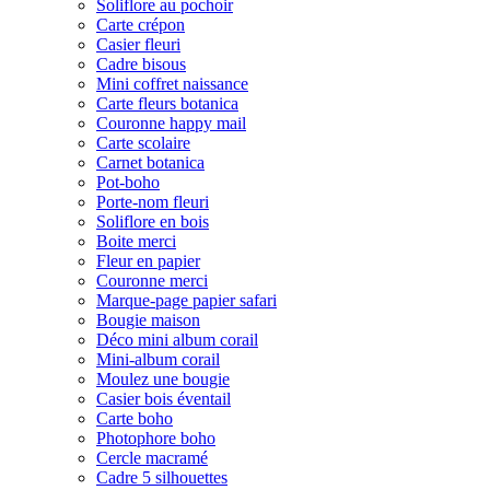
Soliflore au pochoir
Carte crépon
Casier fleuri
Cadre bisous
Mini coffret naissance
Carte fleurs botanica
Couronne happy mail
Carte scolaire
Carnet botanica
Pot-boho
Porte-nom fleuri
Soliflore en bois
Boite merci
Fleur en papier
Couronne merci
Marque-page papier safari
Bougie maison
Déco mini album corail
Mini-album corail
Moulez une bougie
Casier bois éventail
Carte boho
Photophore boho
Cercle macramé
Cadre 5 silhouettes