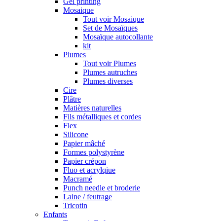
Gel printing
Mosaique
Tout voir Mosaique
Set de Mosaïques
Mosaïque autocollante
kit
Plumes
Tout voir Plumes
Plumes autruches
Plumes diverses
Cire
Plâtre
Matières naturelles
Fils métalliques et cordes
Flex
Silicone
Papier mâché
Formes polystyrène
Papier crépon
Fluo et acrylqiue
Macramé
Punch needle et broderie
Laine / feutrage
Tricotin
Enfants