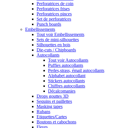
Perforatrices de coin
Perforatrices frises
Perforatrices pinces
Set de perforatrices
Punch boards
Embellissements
Tout voir Embellissements
Sets de mini-silhouettes
Silhouettes en bois
Die-cuts / Chipboards
Autocollants
Tout voir Autocollants
Puffies autocollants
Perles,strass, émail autocollants
Alphabet autocollant
Stickers autocollants
Chiffres autocollants
Décalcomanies
Drops gouttes 3D
Sequins et paillettes
Masking tapes
Rubans
Etiquettes/Cartes
Boutons et cabochons
Fleurs