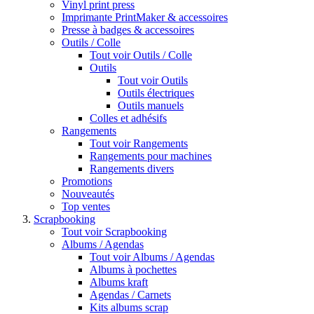
Vinyl print press
Imprimante PrintMaker & accessoires
Presse à badges & accessoires
Outils / Colle
Tout voir Outils / Colle
Outils
Tout voir Outils
Outils électriques
Outils manuels
Colles et adhésifs
Rangements
Tout voir Rangements
Rangements pour machines
Rangements divers
Promotions
Nouveautés
Top ventes
Scrapbooking
Tout voir Scrapbooking
Albums / Agendas
Tout voir Albums / Agendas
Albums à pochettes
Albums kraft
Agendas / Carnets
Kits albums scrap