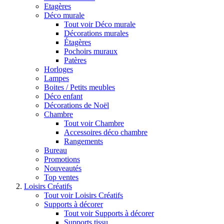
Etagères
Déco murale
Tout voir Déco murale
Décorations murales
Étagères
Pochoirs muraux
Patères
Horloges
Lampes
Boites / Petits meubles
Déco enfant
Décorations de Noël
Chambre
Tout voir Chambre
Accessoires déco chambre
Rangements
Bureau
Promotions
Nouveautés
Top ventes
Loisirs Créatifs
Tout voir Loisirs Créatifs
Supports à décorer
Tout voir Supports à décorer
Supports tissu