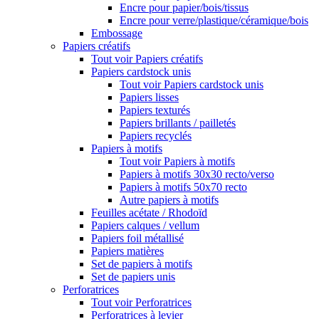
Encre pour papier/bois/tissus
Encre pour verre/plastique/céramique/bois
Embossage
Papiers créatifs
Tout voir Papiers créatifs
Papiers cardstock unis
Tout voir Papiers cardstock unis
Papiers lisses
Papiers texturés
Papiers brillants / pailletés
Papiers recyclés
Papiers à motifs
Tout voir Papiers à motifs
Papiers à motifs 30x30 recto/verso
Papiers à motifs 50x70 recto
Autre papiers à motifs
Feuilles acétate / Rhodoïd
Papiers calques / vellum
Papiers foil métallisé
Papiers matières
Set de papiers à motifs
Set de papiers unis
Perforatrices
Tout voir Perforatrices
Perforatrices à levier