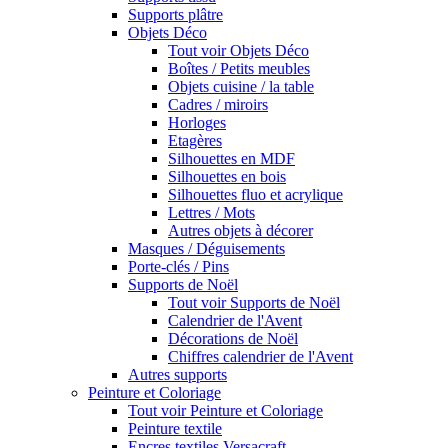
Supports plâtre
Objets Déco
Tout voir Objets Déco
Boîtes / Petits meubles
Objets cuisine / la table
Cadres / miroirs
Horloges
Etagères
Silhouettes en MDF
Silhouettes en bois
Silhouettes fluo et acrylique
Lettres / Mots
Autres objets à décorer
Masques / Déguisements
Porte-clés / Pins
Supports de Noël
Tout voir Supports de Noël
Calendrier de l'Avent
Décorations de Noël
Chiffres calendrier de l'Avent
Autres supports
Peinture et Coloriage
Tout voir Peinture et Coloriage
Peinture textile
Encres textiles Versacraft