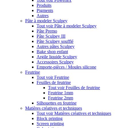
Tout voir Powertex
Produits
Pigments
Autres
Pâte à modeler Sculpey
Tout voir Pâte à modeler Sculpey
Pâte Premo
Pâte Sculpey III
Pâte Sculpey soufflé
Autres pâtes Sculpey
Bake shop enfant
Argile liquide Sculpey
Accessoires Sculpey
Emporte-pièces / Moules silicone
Feutrine
Tout voir Feutrine
Feuilles de feutrine
Tout voir Feuilles de feutrine
Feutrine 1mm
Feutrine 2mm
Silhouettes en feutrine
Matières créatives et techniques
Tout voir Matières créatives et techniques
Block printing
Screen printing