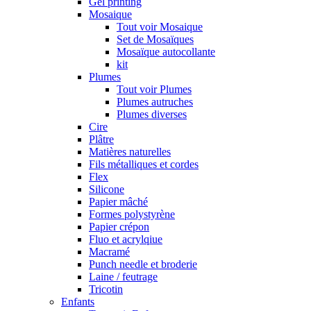
Gel printing
Mosaique
Tout voir Mosaique
Set de Mosaïques
Mosaïque autocollante
kit
Plumes
Tout voir Plumes
Plumes autruches
Plumes diverses
Cire
Plâtre
Matières naturelles
Fils métalliques et cordes
Flex
Silicone
Papier mâché
Formes polystyrène
Papier crépon
Fluo et acrylqiue
Macramé
Punch needle et broderie
Laine / feutrage
Tricotin
Enfants