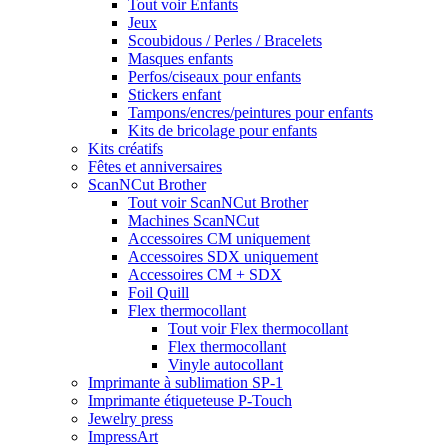
Tout voir Enfants
Jeux
Scoubidous / Perles / Bracelets
Masques enfants
Perfos/ciseaux pour enfants
Stickers enfant
Tampons/encres/peintures pour enfants
Kits de bricolage pour enfants
Kits créatifs
Fêtes et anniversaires
ScanNCut Brother
Tout voir ScanNCut Brother
Machines ScanNCut
Accessoires CM uniquement
Accessoires SDX uniquement
Accessoires CM + SDX
Foil Quill
Flex thermocollant
Tout voir Flex thermocollant
Flex thermocollant
Vinyle autocollant
Imprimante à sublimation SP-1
Imprimante étiqueteuse P-Touch
Jewelry press
ImpressArt