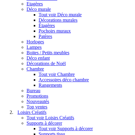
Etagères
Déco murale
Tout voir Déco murale
Décorations murales
Étagères
Pochoirs muraux
Patères
Horloges
Lampes
Boites / Petits meubles
Déco enfant
Décorations de Noël
Chambre
Tout voir Chambre
Accessoires déco chambre
Rangements
Bureau
Promotions
Nouveautés
Top ventes
Loisirs Créatifs
Tout voir Loisirs Créatifs
Supports à décorer
Tout voir Supports à décorer
Supports tissu