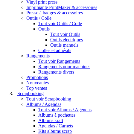
Vinyl print press
Imprimante PrintMaker & accessoires
Presse à badges & accessoires
Outils / Colle
Tout voir Outils / Colle
Outils
Tout voir Outils
Outils électriques
Outils manuels
Colles et adhésifs
Rangements
Tout voir Rangements
Rangements pour machines
Rangements divers
Promotions
Nouveautés
Top ventes
Scrapbooking
Tout voir Scrapbooking
Albums / Agendas
Tout voir Albums / Agendas
Albums à pochettes
Albums kraft
Agendas / Carnets
Kits albums scrap