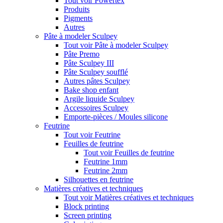
Tout voir Powertex
Produits
Pigments
Autres
Pâte à modeler Sculpey
Tout voir Pâte à modeler Sculpey
Pâte Premo
Pâte Sculpey III
Pâte Sculpey soufflé
Autres pâtes Sculpey
Bake shop enfant
Argile liquide Sculpey
Accessoires Sculpey
Emporte-pièces / Moules silicone
Feutrine
Tout voir Feutrine
Feuilles de feutrine
Tout voir Feuilles de feutrine
Feutrine 1mm
Feutrine 2mm
Silhouettes en feutrine
Matières créatives et techniques
Tout voir Matières créatives et techniques
Block printing
Screen printing