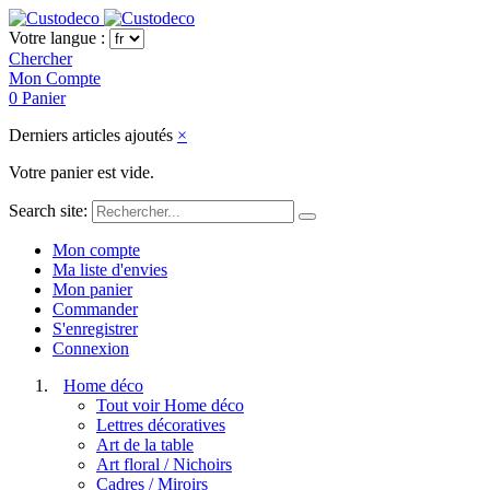
Votre langue :
Chercher
Mon Compte
0
Panier
Derniers articles ajoutés
×
Votre panier est vide.
Search site:
Mon compte
Ma liste d'envies
Mon panier
Commander
S'enregistrer
Connexion
Home déco
Tout voir Home déco
Lettres décoratives
Art de la table
Art floral / Nichoirs
Cadres / Miroirs