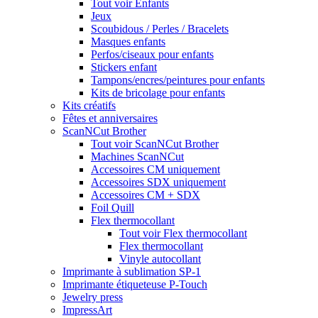
Tout voir Enfants
Jeux
Scoubidous / Perles / Bracelets
Masques enfants
Perfos/ciseaux pour enfants
Stickers enfant
Tampons/encres/peintures pour enfants
Kits de bricolage pour enfants
Kits créatifs
Fêtes et anniversaires
ScanNCut Brother
Tout voir ScanNCut Brother
Machines ScanNCut
Accessoires CM uniquement
Accessoires SDX uniquement
Accessoires CM + SDX
Foil Quill
Flex thermocollant
Tout voir Flex thermocollant
Flex thermocollant
Vinyle autocollant
Imprimante à sublimation SP-1
Imprimante étiqueteuse P-Touch
Jewelry press
ImpressArt