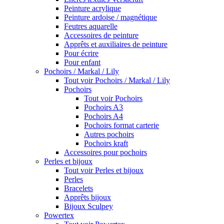
Peinture acrylique
Peinture ardoise / magnétique
Feutres aquarelle
Accessoires de peinture
Apprêts et auxiliaires de peinture
Pour écrire
Pour enfant
Pochoirs / Markal / Lily
Tout voir Pochoirs / Markal / Lily
Pochoirs
Tout voir Pochoirs
Pochoirs A3
Pochoirs A4
Pochoirs format carterie
Autres pochoirs
Pochoirs kraft
Accessoires pour pochoirs
Perles et bijoux
Tout voir Perles et bijoux
Perles
Bracelets
Apprêts bijoux
Bijoux Sculpey
Powertex