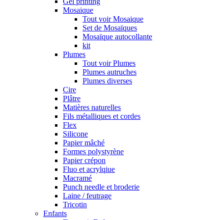
Gel printing
Mosaique
Tout voir Mosaique
Set de Mosaïques
Mosaïque autocollante
kit
Plumes
Tout voir Plumes
Plumes autruches
Plumes diverses
Cire
Plâtre
Matières naturelles
Fils métalliques et cordes
Flex
Silicone
Papier mâché
Formes polystyrène
Papier crépon
Fluo et acrylqiue
Macramé
Punch needle et broderie
Laine / feutrage
Tricotin
Enfants