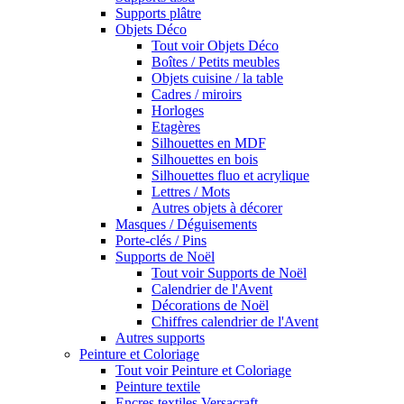
Supports plâtre
Objets Déco
Tout voir Objets Déco
Boîtes / Petits meubles
Objets cuisine / la table
Cadres / miroirs
Horloges
Etagères
Silhouettes en MDF
Silhouettes en bois
Silhouettes fluo et acrylique
Lettres / Mots
Autres objets à décorer
Masques / Déguisements
Porte-clés / Pins
Supports de Noël
Tout voir Supports de Noël
Calendrier de l'Avent
Décorations de Noël
Chiffres calendrier de l'Avent
Autres supports
Peinture et Coloriage
Tout voir Peinture et Coloriage
Peinture textile
Encres textiles Versacraft